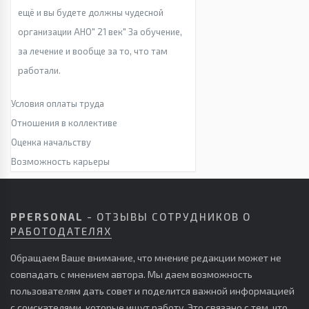
ещё и вы будете должны чудесной
организации АНО" 21 век" За обучение,
за лечение и вообще за то, что там
работали.
Условия оплаты труда
Отношения в коллективе
Оценка начальству
Возможность карьеры
PPERSONAL
- ОТЗЫВЫ СОТРУДНИКОВ О
РАБОТОДАТЕЛЯХ
Обращаем Ваше внимание, что мнение редакции может не
совпадать с мнением автора. Мы даем возможность
пользователям дать совет и поделится важной информацией
с соискателями, которые ищут работу. Это связано с тем, что