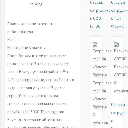
Отзывы
Отзывы
города
сотрудников
сотрудни
о ООО
о ПСК
Положительные стороны
ПЛЮС
Фарма
работодателя
Нет!
Негативные моменты
Проработала в этой организации
несколько лет. В терапевтическом
Поликл
звене. Начну с условий работы. Есть
АВЕНЮ
кабинеты приличные, есть кабинеты в
Патронажная
0
виде каморки у туалета. Зарплата
служба
отзыво
серая, больничные и отпуска
«Вектор
соответственно оплачиваются из
Отзывы
Заботы»
расчёта з/п 13000. Руководство.
сотрудни
0
Начмед по терапии абсолютно
о
отзывов
токсичный человек, абюзерша Наталья