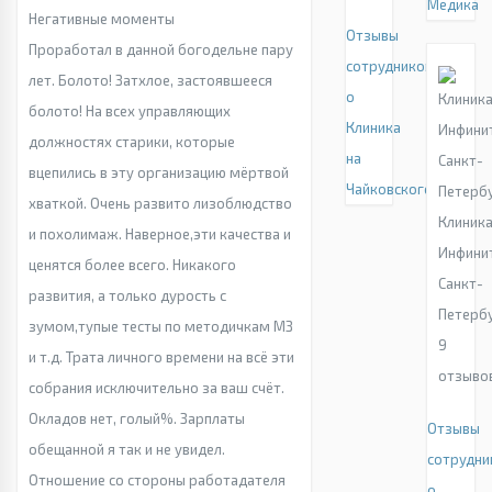
Медика
Негативные моменты
Отзывы
Проработал в данной богодельне пару
сотрудников
лет. Болото! Затхлое, застоявшееся
о
болото! На всех управляющих
Клиника
должностях старики, которые
на
вцепились в эту организацию мёртвой
Чайковского
хваткой. Очень развито лизоблюдство
Клиник
и похолимаж. Наверное,эти качества и
Инфини
ценятся более всего. Никакого
Санкт-
развития, а только дурость с
Петерб
зумом,тупые тесты по методичкам МЗ
9
и т.д. Трата личного времени на всё эти
отзыво
собрания исключительно за ваш счёт.
Окладов нет, голый%. Зарплаты
Отзывы
обещанной я так и не увидел.
сотрудни
Отношение со стороны работадателя
о