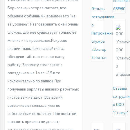
Поликлин
Борисовна, которая считает, что
Отзывы
АВЕНЮ
общение с обычными врачами это "не
сотрудников
её уровень". Разговаривать с ней очень
о
сложно, для неё существует только её
Патронажная
мнение и не правильное.Искуссно
служба
владеет навыками газлайтинга,
«Вектор
ООО
обесценит абсолютно всю вашу
Заботы»
"Стамус
работу. Зарплату там платят с
0
опозданием на 1 мес. -1,5 и то
отзыво
исключительно по записи. При
Отзывы
получении зарплаты никаких расчётных
сотрудни
листов вам не дают. Всё время
о ООО
выплачивают меньше, чем по
"Стамус"
собственным подсчётам. При попытке
выяснить причины не доплат,
ссылаются на страховые компании и