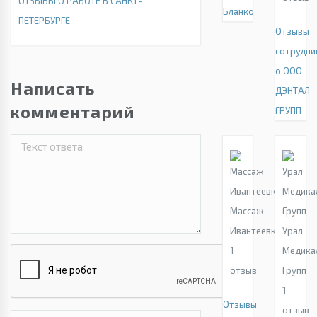
ОТЗЫВЫ О РАБОТЕ В САНКТ-
Бланко
ПЕТЕРБУРГЕ
Отзывы
сотрудни
о ООО
Написать
ДЭНТАЛ
комментарий
ГРУПП
Массаж
Ивантеевка
Урал
1
Медика
отзыв
Групп
1
Отзывы
отзыв