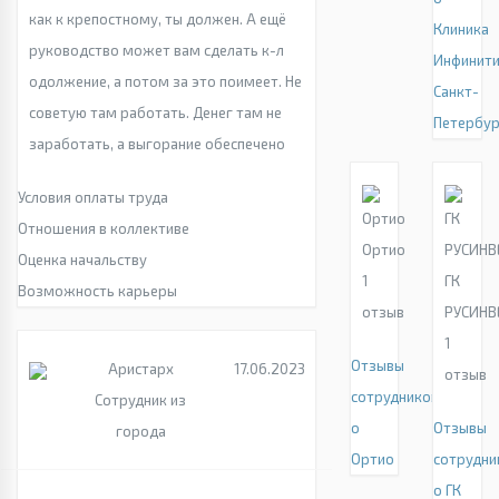
как к крепостному, ты должен. А ещё
Клиника
руководство может вам сделать к-л
Инфинит
одолжение, а потом за это поимеет. Не
Санкт-
советую там работать. Денег там не
Петербур
заработать, а выгорание обеспечено
Условия оплаты труда
Отношения в коллективе
Ортио
Оценка начальству
1
ГК
Возможность карьеры
отзыв
РУСИНВ
1
Отзывы
Аристарх
17.06.2023
отзыв
сотрудников
Сотрудник из
о
Отзывы
города
Ортио
сотрудни
о ГК