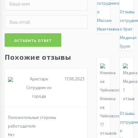
сотрудников
о
Отзывы
Массаж
сотрудни
Ивантеевка
о Урал
Медикал
ОСТАВИТЬ ОТВЕТ
Групп
Похожие отзывы
Аристарх
17.06.2023
Медика
Сотрудник из
1
города
Клиника
отзыв
на
Отзывы
Чайковского
Положительные стороны
сотрудни
17
работодателя
о
отзывов
Нет