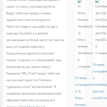
какие то очень сложные расчёты.
Ведут себя как наперсточники.
Заработать там не получится.
Семейн
Работать будете как рабы за еду и
Эс
доктор
одежду. За работу в данной
Класс
med24.o
организации за более чем 6 лет, мне ни
Клиник
0
разу не подняли зарплату.
Челябинск
отзыво
Повышенную зарплату получают
0
только те врачи, кто вылизывает зад
Отзывы
отзывов
руководству до самых гланд:)
сотрудни
Пациенты "МЦ 21 век" ведут себя так,
Отзывы
о
как русский турист из Тагила в
сотрудников
Семейны
турецком отеле "всё включено". В
о Эс
доктор
основном приезжий провинциальный
Класс
med24.on
офисный планктон, которому все
Клиник
должны. Постоянно пишут