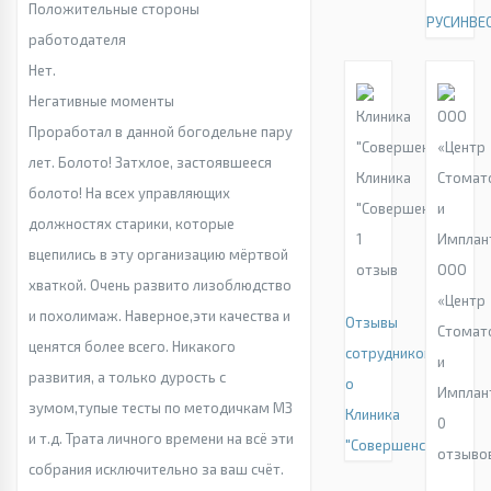
Положительные стороны
РУСИНВЕ
работодателя
Нет.
Негативные моменты
Проработал в данной богодельне пару
лет. Болото! Затхлое, застоявшееся
Клиника
болото! На всех управляющих
"Совершенство"
должностях старики, которые
1
вцепились в эту организацию мёртвой
отзыв
ООО
хваткой. Очень развито лизоблюдство
«Центр
и похолимаж. Наверное,эти качества и
Отзывы
Стомат
ценятся более всего. Никакого
сотрудников
и
развития, а только дурость с
о
Имплан
зумом,тупые тесты по методичкам МЗ
Клиника
0
и т.д. Трата личного времени на всё эти
"Совершенство"
отзыво
собрания исключительно за ваш счёт.