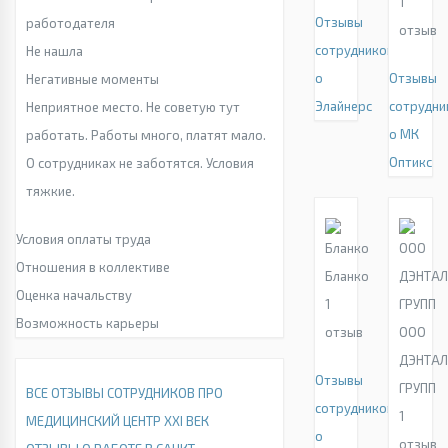
1
Отзывы
работодателя
отзыв
сотрудников
Не нашла
о
Отзывы
Негативные моменты
Элайнерс
сотрудни
Неприятное место. Не советую тут
о МК
работать. Работы много, платят мало.
Оптикс
О сотрудниках не заботятся. Условия
тяжкие.
Условия оплаты труда
Отношения в коллективе
Бланко
Оценка начальству
1
Возможность карьеры
отзыв
ООО
ДЭНТА
Отзывы
ГРУПП
ВСЕ ОТЗЫВЫ СОТРУДНИКОВ ПРО
сотрудников
1
МЕДИЦИНСКИЙ ЦЕНТР XXI ВЕК
о
отзыв