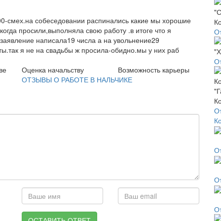
00-смех.на собеседовании распинались какие мы хорошие
когда просили,выполняла свою работу .в итоге что я
О
заявление написала19 числа а на увольнение29
ы.так я не на свадьбы ж просила-обидно.мы у них раб
О
ве
Оценка начальству
Возможность карьеры
ОТЗЫВЫ О РАБОТЕ В НАЛЬЧИКЕ
О
К
О
О
О
ОСТАВИТЬ ОТВЕТ