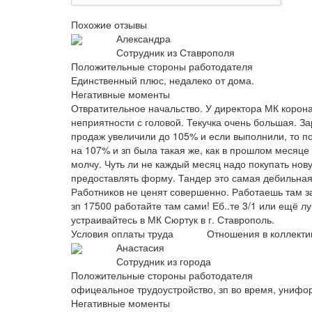
Похожие отзывы
Александра
Сотрудник из Ставрополя
Положительные стороны работодателя
Единственный плюс, недалеко от дома.
Негативные моменты
Отвратительное начальство. У директора МК корон
неприятности с головой. Текучка очень большая. З
продаж увеличили до 105% и если выполнили, то п
на 107% и зп была такая же, как в прошлом месяц
молчу. Чуть ли не каждый месяц надо покупать нову
предоставлять форму. Тандер это самая дебильная и
Работников не ценят совершенно. Работаешь там за 
зп 17500 работайте там сами! Еб..те 3/1 или ещё л
устраивайтесь в МК Сюртук в г. Ставрополь.
Условия оплаты труда
Отношения в коллекти
Анастасия
Сотрудник из города
Положительные стороны работодателя
офицеальное трудоустройство, зп во время, унифо
Негативные моменты