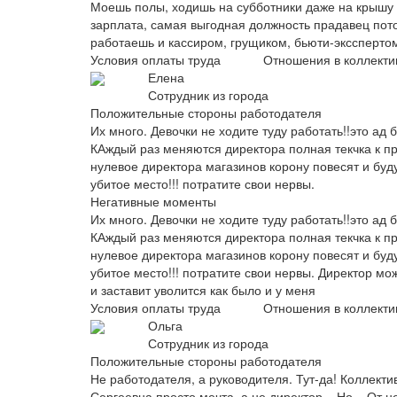
Моешь полы, ходишь на субботники даже на крышу з
зарплата, самая выгодная должность прадавец пото
работаешь и кассиром, грущиком, бьюти-эксспертом
Условия оплаты труда
Отношения в коллекти
Елена
Сотрудник из города
Положительные стороны работодателя
Их много. Девочки не ходите туду работать!!это ад
КАждый раз меняются директора полная текчка к пр
нулевое директора магазинов корону повесят и буд
убитое место!!! потратите свои нервы.
Негативные моменты
Их много. Девочки не ходите туду работать!!это ад
КАждый раз меняются директора полная текчка к пр
нулевое директора магазинов корону повесят и буд
убитое место!!! потратите свои нервы. Директор мож
и заставит уволится как было и у меня
Условия оплаты труда
Отношения в коллекти
Ольга
Сотрудник из города
Положительные стороны работодателя
Не работодателя, а руководителя. Тут-да! Коллекти
Сергеевна просто мечта, а не директор... Но... От н