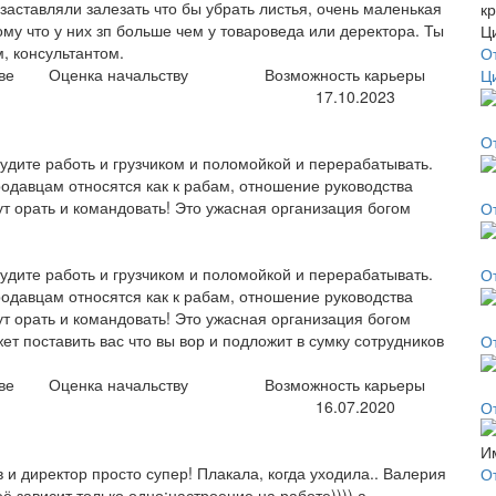
аставляли залезать что бы убрать листья, очень маленькая
му что у них зп больше чем у товароведа или деректора. Ты
, консультантом.
О
ве
Оценка начальству
Возможность карьеры
Ц
17.10.2023
О
 будите работь и грузчиком и поломойкой и перерабатывать.
одавцам относятся как к рабам, отношение руководства
ут орать и командовать! Это ужасная организация богом
О
 будите работь и грузчиком и поломойкой и перерабатывать.
О
одавцам относятся как к рабам, отношение руководства
ут орать и командовать! Это ужасная организация богом
ет поставить вас что вы вор и подложит в сумку сотрудников
О
ве
Оценка начальству
Возможность карьеры
16.07.2020
О
в и директор просто супер! Плакала, когда уходила.. Валерия
О
её зависит только одно:настроение на работе)))) а