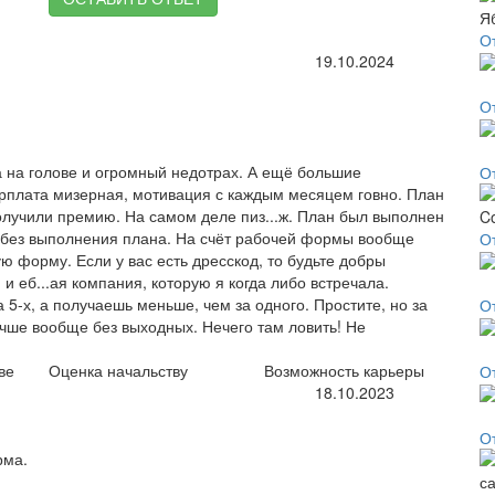
О
19.10.2024
О
а на голове и огромный недотрах. А ещё большие
О
арплата мизерная, мотивация с каждым месяцем говно. План
олучили премию. На самом деле пиз...ж. План был выполнен
е без выполнения плана. На счёт рабочей формы вообще
О
ю форму. Если у вас есть дресскод, то будьте добры
 еб...ая компания, которую я когда либо встречала.
5-х, а получаешь меньше, чем за одного. Простите, но за
От
учше вообще без выходных. Нечего там ловить! Не
ве
Оценка начальству
Возможность карьеры
О
18.10.2023
О
рма.