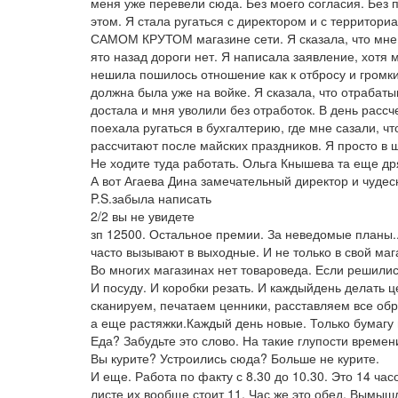
меня уже перевели сюда. Без моего согласия. Без 
этом. Я стала ругаться с директором и с территори
САМОМ КРУТОМ магазине сети. Я сказала, что мне т
ято назад дороги нет. Я написала заявление, хотя м
нешила пошилось отношение как к отбросу и громки
должна была уже на войке. Я сказала, что отрабатыв
достала и мня уволили без отработок. В день рассч
поехала ругаться в бухгалтерию, где мне сазали, 
рассчитают после майских праздников. Я просто в 
Не ходите туда работать. Ольга Кнышева та еще др
А вот Агаева Дина замечательный директор и чудес
P.S.забыла написать
2/2 вы не увидете
зп 12500. Остальное премии. За неведомые планы..
часто вызывают в выходные. И не только в свой маг
Во многих магазинах нет товароведа. Если решилис
И посуду. И коробки резать. И каждыйдень делать ц
сканируем, печатаем ценники, расставляем все обр
а еще растяжки.Каждый день новые. Только бумагу п
Еда? Забудьте это слово. На такие глупости времен
Вы курите? Устроились сюда? Больше не курите.
И еще. Работа по факту с 8.30 до 10.30. Это 14 ча
листе их вообще стоит 11. Час же это обед. Вымыш