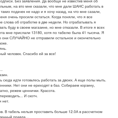
подписи. Без заявления. Да вообще не известив меня об
альным, на вто мне сказали, что мне дали ШАНС работать в
аких подачек не надо и я хочу назад, на что мне сазали,
еня очень просили остаться. Когда поняли, что я все
е слова об отработке в две недели. Но отрабатывать я
ать буду в своем магазине, но мне отказали. В итоге я всех
ета мне прислали 13180, хотя по табелю была 41 тысяча. Я
что они СЛУЧАЙНО не отправили остальное и окончктельно
шоке.
янь.
ный человек. Спасибо ей за все!
..
азин.
ь сюда идти готовьтесь работать за двоих. А еще полы мыть.
енники. Нет они не ериходят в баз. Собираем корзину,
атно, режем ценнички. Красота.
ереводить... И скотч.
и нет.
сов. В табель нельзя проставить больше 12.0А в рассчетном
ленный правда...