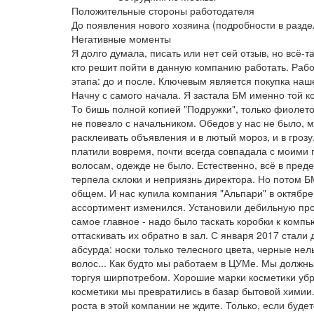
Положительные стороны работодателя
До появления нового хозяина (подробности в раздел
Негативные моменты
Я долго думала, писать или нет сей отзыв, но всё-
кто решит пойти в данную компанию работать. Работ
этапа: до и после. Ключевым является покупка наш
Начну с самого начала. Я застала БМ именно той ко
То бишь полной копией "Подружки", только фиолето
не повезло с начальником. Обедов у нас не было, 
расклеивать объявления и в лютый мороз, и в гроз
платили вовремя, почти всегда совпадала с моими 
волосам, одежде не было. Естественно, всё в пред
терпела склоки и неприязнь директора. Но потом Б
общем. И нас купила компания "Альпари" в октябре 
ассортимент изменился. Установили дебильную про
самое главное - надо было таскать коробки к компь
оттаскивать их обратно в зал. С января 2017 стали
абсурда: носки только телесного цвета, черные нел
волос... Как будто мы работаем в ЦУМе. Мы должны
торгуя ширпотребом. Хорошие марки косметики убра
косметики мы превратились в базар бытовой химии
роста в этой компании не ждите. Только, если будет