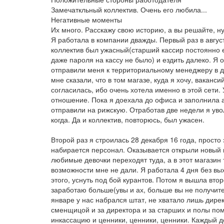
Замечаткльный коллектив. Очень его любила...
Негативные моменты
Их много. Расскажу свою историю, а вы решайте, ну
Я работала в компании дважды. Первый раз в август
коллектив был ужасный(старший кассир постоянно е
даже пароля на кассу не было) и ездить далеко. Я о
отправили меня к территориальному менеджеру в д
мне сказали, что в том магазе, куда я хочу, ваканси
согласилась, ибо очень хотела именно в этой сети
отношение. Пока я доехала до офиса и заполнила а
отправили на рижскую. Отработав две недели я увол
когда. Да и коллектив, повторюсь, был ужасен.
Второй раз я строилась 28 декабря 16 года, прост
набирается персонал. Оказывается открыли новый м
любимые девочки переходят туда, а в этот магазин 
возможности мне не дали. Я работала 4 дня без вых
этого, уснуть под бой курантов. Потом я вышла втор
заработаю больше(увы и ах, больше вы не получите
январе у нас набрался штат, не хватало лишь дире
сменщицой и за директора и за старших и полы по
инкассацию и ценники, ценники, ценники. Каждый 