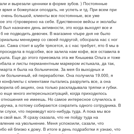
ли и вырезали ценники в форме зубов. ) Постоянные
врмя и божеупаси опоздать, не успеть и тд. При всем при
е очень большой, клиенты все постоянные, все уже
ое это г(проверено на себе. Едиственное вейсы и эколабы
3 был назначен день активности, это когда выходят все и
о б не подводить девочек. В магазине чтыре дня не было
ториальны менеджер со своей подругой, обосрала нас с ног
х. Сама стоит в шубе трясется, а с нас требует, ято б мы в
просидела в подсобке, все залила нам кофе, все оставила в
ушла. Еще до этого приезжала эта же Кнышева Ольга и тоже
гибала и листы перманентным маркером истыкала, да так,
 3марта я была на больничном. За мея бз выходных и
и больничный, ей переработки. Она получила 19.000, я
и конфликты с клиентами пытались разрулить все, а она
ворила об акциях, она только раскладывала тряпки и губки.
ыло еще много интересныхситуаций, когда приходилось
 ты отношения не имеешь. Но самое интересное случилось в
ыручка, а потому собираются сократить одного сотрудника. В
и слухи, что переведут кого-нибудь туда. А пока мы все
 свой вых. Я сразу сказала, что не пойду туда на
вление на увольнение. Меня успокоили, сазали, что
бо ей близко к дому. В итоге в день подработки я узнаю, что