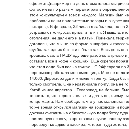
оформить(например на день стоматолога мы рисова
фотоотчеты по разным параметрам в определенное 
этом консультируем всех и каждого. Магазин был н
пробовали наши приоритетные товары и в курсе как
шикарны). В феврале, 22 числа я заболела, но на 2
устраивают конкурсы, призы и тд и тп. Я вышла, ят
отопления, не дали его и а пятый. Приехала терри
доголовы, что мы не по форме в шарфах и кроссовка
футболках одних быши и в балетках. Весь день она 
крошках, съела НАШУ еду еще разоблила грязью и 
оставила все в кофе и крошках. Еще скрепки пораз
что стол ооде был весь в точках... С 24февраля по
перерывов работала моя сменщица. Мне не оплатил
14.000. Директора дали мямлю и тряпку. Когда был
только смотрела. Она неразбирала почту, она не го
Какой из нее директор... Товаровед, не больше. Б
терпеть то, что терпеть нельзя и длать оо, к чему
конце марта. Нам сообщили, что у нас маленькая в
то же время открылся магазин на войковской и пошл
должны съездить на обязательную подработку туда в
постоянную основу, в противном случае напишу зая
переведут младшего кассира, которая туда хотела, и