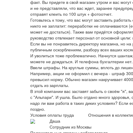
факт. Вы придете в свой магазин утром и вас могут 
и не представляли, что вас ждет, заранее предупред
отправят клеить по 100 штук + фотоотчет.
Готовьтесь к тому, что вас могут заставить работать 
никто не заплатит: переработки не оплачиваются (е
может не достаться). Также вам придётся оформлят
руководство отвлекает персонал от основной цели:
Если вы не понравитесь директору магазина, но на 
публичным оскорблениям, разбору всех ваших косяк
И уволиться тоже проблематично. Начнутся шантаж,
можете не дождаться. И телефона бухгалтерии нет.
Ввели штрафы. На круглые суммы, вплоть до лишен
Например, акции не оформил с вечера - штраф 300
превысил норму. Обычно магазин накручивает 4000 
отдать из зарплаты.
В этой компании вас заставят забыть о своём "я", 
с "Альпари". И ушла. Было отдано много здоровья, с
надо ли вам работа в таких диких условиях? Если ес
поздно.
Условия оплаты труда
Отношения в коллекти
Даша
Сотрудник из Москвы
Положительные стороны работодателя