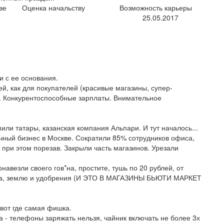
ве
Оценка начальству
Возможность карьеры
25.05.2017
и с ее основания.
, как для покупателей (красивые магазины, супер-
в. Конкурентоспособные зарплаты. Внимательное
или татары, казанская компания Альпари. И тут началось...
чный бизнес в Москве. Сократили 85% сотрудников офиса,
 при этом порезав. Закрыли часть магазинов. Урезали
авезли своего гов*на, простите, тушь по 20 рублей, от
рода, землю и удобрения (И ЭТО В МАГАЗИНЫ БЬЮТИ МАРКЕТ
- вот где самая фишка.
 - телефоны заряжать нельзя, чайник включать не более 3х