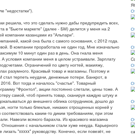
е "недостатки").
О
таки решила, что это сделать нужно дабы предупредить всех,
а в "Бьюти маркете" (далее - БМ) делится у меня на 2
О
ей компании казанцами из "Альпари".
мпанией, какой она была с самого основания, с 2012 года.
вой. В компании проработала не один год. Мне изначально
О
максимум 10 минут один раз в день. Она гнала меня
у. А условия компании меня в целом устраивали. Зарплату
подсчетами. Ограничений по цвету ногтей, макияжу,
О
елах разумного. Красивый товар и магазины. Поэтому и
М стал терпеть неудачи, денежные потери. Банкрот, в
2016. Вот тогда и началось "счастье". Товарный
От
грамму "Фронтол", акции постоянно слетали, цены тоже. А
ютеру самой, чтоб принять товар, сканируя каждую штуку и
 докапываться до внешнего облика сотрудников, дошло до
О
ьзя, ногти только блеклые, никаких отрощенных корней у
 соответствовать каким-то диким требованиям, при этом
ли. Навезли всякого барахла. Из красивого магазина
О
. Отношения с начальником стали хуже некуда. Карьерного
е лизать *xxxxx* руководству. Конечно, если повезёт, не