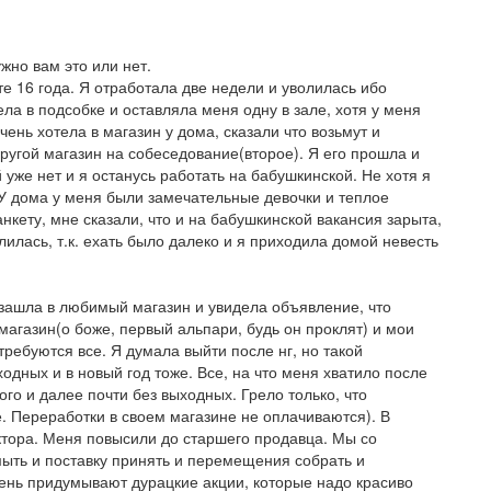
жно вам это или нет.
е 16 года. Я отработала две недели и уволилась ибо
ла в подсобке и оставляла меня одну в зале, хотя у меня
чень хотела в магазин у дома, сказали что возьмут и
ругой магазин на собеседование(второе). Я его прошла и
й уже нет и я останусь работать на бабушкинской. Не хотя я
. У дома у меня были замечательные девочки и теплое
нкету, мне сказали, что и на бабушкинской вакансия зарыта,
илась, т.к. ехать было далеко и я приходила домой невесть
о зашла в любимый магазин и увидела объявление, что
агазин(о боже, первый альпари, будь он проклят) и мои
требуются все. Я думала выйти после нг, но такой
одных и в новый год тоже. Все, на что меня хватило после
ого и далее почти без выходных. Грело только, что
. Переработки в своем магазине не оплачиваются). В
ктора. Меня повысили до старшего продавца. Мы со
мыть и поставку принять и перемещения собрать и
день придумывают дурацкие акции, которые надо красиво