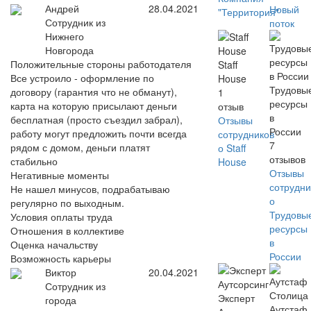
Андрей
28.04.2021
Новый
"Территория"
Сотрудник из
поток
Нижнего
Новгорода
Положительные стороны работодателя
Staff
Все устроило - оформление по
House
Трудовы
договору (гарантия что не обманут),
1
ресурсы
карта на которую присылают деньги
отзыв
в
бесплатная (просто съездил забрал),
Отзывы
России
работу могут предложить почти всегда
сотрудников
7
рядом с домом, деньги платят
о Staff
отзывов
стабильно
House
Отзывы
Негативные моменты
сотрудни
Не нашел минусов, подрабатываю
о
регулярно по выходным.
Трудовы
Условия оплаты труда
ресурсы
Отношения в коллективе
в
Оценка начальству
России
Возможность карьеры
Виктор
20.04.2021
Сотрудник из
Эксперт
города
Аутстаф