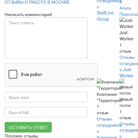
сотрудников
о
ОТЗЫВЫ О РАБОТЕ В МОСКВЕ
о
Альта
StaffLine
Персона
Написать комментарий
Group
Just
Worker
1
отзыв
Отзывы
сотрудни
о Just
Worker
Компания
Новый
"Территория"
поток
1
1
отзыв
отзыв
Отзывы
Отзывы
сотрудников
ОСТАВИТЬ ОТВЕТ
сотрудни
о
Похожие отзывы
о
Компания