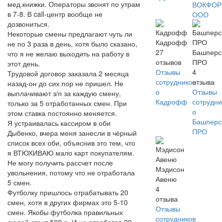
мед.книжки. Операторы звонят по утрам
ВОКФОР
в 7-8. В call-центр вообще не
ООО
дозвониться.
Некоторые смены предлагают чуть ли
Кадрофф
не по 3 раза в день, хотя было сказано,
27
Башперс
что я не желаю выходить на работу в
отзывов
ПРО
этот день.
Отзывы
4
Трудовой договор заказала 2 месяца
сотрудников
отзыва
назад-он до сих пор не пришел. Не
о
Отзывы
выплачивают з/п за каждую смену,
Кадрофф
сотрудни
только за 5 отработанных смен. При
о
этом ставка постоянно меняется.
Башперс
Я устраивалась кассиром в оби
ПРО
Дыбенко, вчера меня занесли в чёрный
список всех оби, объяснив это тем, что
я ВТЮХИВАЮ мало карт покупателям.
Не могу получить рассчет после
Мэдисон
увольнения, потому что не отработала
Авеню
5 смен.
4
Футболку пришлось отрабатывать 20
отзыва
смен, хотя в других фирмах это 5-10
Отзывы
смен. Якобы футболка правильных
сотрудников