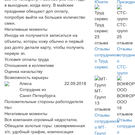
Юнити
Президе
в выходные, когда могу. В майские
праздники обещают доп оплату,
попробую выйти на большее количество
смен.
Труд
СТС-
Негативные моменты
сервис
групп
Иногда не получается записаться на
23
25
объекты, которы хожу обычно и первый
отзыва
отзывов
раз долго делали карту, чтобы получить
Отзывы
Отзывы
первую зп.
сотрудников
сотрудни
Условия оплаты труда
о Труд
о
Отношения в коллективе
сервис
СТС-
Оценка начальству
групп
Возможность карьеры
Алиса
22.09.2018
Сотрудник из
МТ-
Санкт-Петербурга
ВОКФОР
Групп
Положительные стороны работодателя
ООО
13
Нет
16
отзывов
Негативные моменты
отзывов
Отзывы
Вся компания-огромный недостаток.
Отзывы
сотрудников
Обещали золотые горы: своевременная
сотрудни
о МТ-
з/п, удобный график, компенсация
о
Групп