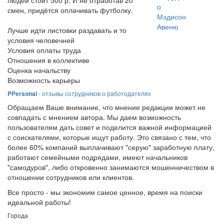
людей стоит 500 р. И не отработав 20
о
смен, придётся оплачивать футболку.
Мэдисон
Авеню
Лучше идти листовки раздавать и то
условия человечней
Условия оплаты труда
Отношения в коллективе
Оценка начальству
Возможность карьеры
PPersonal
- отзывы сотрудников о работодателях
Обращаем Ваше внимание, что мнение редакции может не
совпадать с мнением автора. Мы даем возможность
пользователям дать совет и поделится важной информацией
с соискателями, которые ищут работу. Это связано с тем, что
более 60% компаний выплачивают "серую" заработную плату,
работают семейными подрядами, имеют начальников
"самодуров", либо откровенно занимаются мошенничеством в
отношении сотрудников или клиентов.
Все просто - мы экономим самое ценное, время на поиски
идеальной работы!
Города