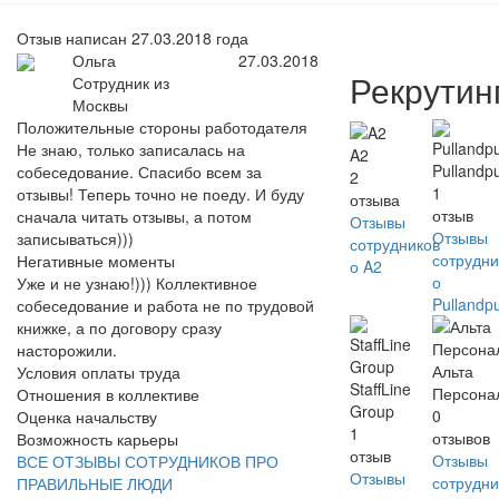
Отзыв написан 27.03.2018 года
Ольга
27.03.2018
Рекрутин
Сотрудник из
Москвы
Положительные стороны работодателя
Не знаю, только записалась на
A2
Pullandp
собеседование. Спасибо всем за
2
1
отзывы! Теперь точно не поеду. И буду
отзыва
отзыв
сначала читать отзывы, а потом
Отзывы
Отзывы
записываться)))
сотрудников
сотрудни
Негативные моменты
о A2
о
Уже и не узнаю!))) Коллективное
Pullandp
собеседование и работа не по трудовой
книжке, а по договору сразу
насторожили.
Альта
Условия оплаты труда
StaffLine
Персона
Отношения в коллективе
Group
0
Оценка начальству
1
отзывов
Возможность карьеры
отзыв
Отзывы
ВСЕ ОТЗЫВЫ СОТРУДНИКОВ ПРО
Отзывы
сотрудни
ПРАВИЛЬНЫЕ ЛЮДИ