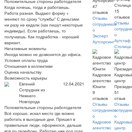
Аутсорсинг
Положительные стороны работодателя
Столица
47
Когда хочешь, тогда и работаешь.
15
отзывов
Работа разная. Выдают форму +
отзывов
Отзывы
меняют по сроку "службы" С деньгами
Отзывы
сотрудников
ни разу не кидали (как пишут некоторые
сотрудни
о
индивиды). Если работаешь, то
о
Эксперт
получаешь. Как подработка - хороший
Аутстаф
Аутсорсинг
вариант.
Столица
Негативные моменты
Иногда можно не дозвонится до офиса.
Условия оплаты труда
Отношения в коллективе
Оценка начальству
Кадровое
Кадровы
Возможность карьеры
агентство
центр
Евгений
12.04.2021
Юнити
Президе
Сотрудник из
9
51
Нижнего
отзывов
отзыв
Новгорода
Отзывы
Отзывы
Положительные стороны работодателя
сотрудников
сотрудни
Всё хорошо, искал место где можно
о
о
работать в выходные дни. Пришел в
Кадровое
Кадровы
правильные люди, оформился, дальше
агентство
центр
всё по телефону. Работаю уже пол года