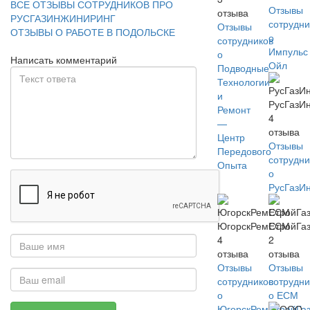
ВСЕ ОТЗЫВЫ СОТРУДНИКОВ ПРО
Отзывы
отзыва
РУСГАЗИНЖИНИРИНГ
сотрудни
Отзывы
ОТЗЫВЫ О РАБОТЕ В ПОДОЛЬСКЕ
о
сотрудников
Импульс
о
Написать комментарий
Ойл
Подводные
Технологии
и
РусГазИ
Ремонт
4
—
отзыва
Центр
Отзывы
Передового
сотрудни
Опыта
о
РусГазИ
ЮгорскРемСтройГа
ЕСМ
4
2
отзыва
отзыва
Отзывы
Отзывы
сотрудников
сотрудни
о
о ЕСМ
ЮгорскРемСтройГа