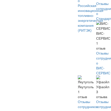
о
Отзывы
Российская
сотрудни
инновационная
о
топливно-
Стандар
энергетическая
компания
(РИТЭК)
ВИС-
СЕРВИС
1
отзыв
Отзывы
сотрудни
о
ВИС-
СЕРВИС
Якутуголь
Уфаойл
1
3
отзыв
отзыва
Отзывы
Отзывы
сотрудников
сотрудни