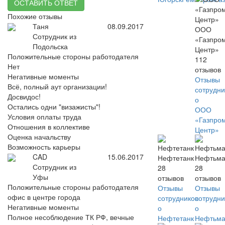
ОСТАВИТЬ ОТВЕТ
Похожие отзывы
Таня
08.09.2017
ООО
Сотрудник из
«Газпро
Подольска
Центр»
Положительные стороны работодателя
112
Нет
отзывов
Негативные моменты
Отзывы
Всё, полный аут организации!
сотрудни
Досвидос!
о
Остались одни "визажисты"!
ООО
Условия оплаты труда
«Газпро
Отношения в коллективе
Центр»
Оценка начальству
Возможность карьеры
CAD
15.06.2017
Нефтетанк
Нефтьма
Сотрудник из
28
28
Уфы
отзывов
отзывов
Положительные стороны работодателя
Отзывы
Отзывы
офис в центре города
сотрудников
сотрудни
Негативные моменты
о
о
Полное несоблюдение ТК РФ, вечные
Нефтетанк
Нефтьма