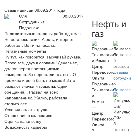
Отзыв написан 08.09.2017 года
Оля
08.09.2017
Нефть и
Сотрудник из
Подольска
газ
Положительные стороны работодателя
Не осталось таких! А есть, интернет
работает. Вот и написала...
Негативные моменты
Ленгазс
Ну тут, как говорится, засучивай рукава.
5
Плохо всё, двумя словами! Денег нет,
отзывов
долгов перед поставщиками
Отзывы
намеренно. Зп перестали платить. О
сотрудни
премиях и речи быть не может! Зато
Подводные
о
раздают значки и грамоты. Одни
Технологии
Ленгазс
обещания... Развал на всех
и
направлениях. Жалко, работала
Ремонт
столько лет.
—
Условия оплаты труда
Импульс
Центр
Отношения в коллективе
Ойл
Передового
Оценка начальству
5
Опыта
Возможность карьеры
отзывов
3