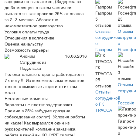
задержки по выплате зп, (Задержка зп
до 3х месяцев, а затем частичная
Газпром
Роснефт
выплата зп- как правило 25% от аванса
5
23
за 2- 3 месяца. Абсолютно
отзывов
отзыва
некомпетентное руководство
Отзывы
Отзывы
Условия оплаты труда
сотрудников
сотрудни
Отношения в коллективе
о
о
Оценка начальству
Газпром
Роснефт
Возможность карьеры
Аноним
16.06.2016
Сотрудник из
Россойл
ГК
Подольска
3
ТРАССА
Положительные стороны работодателя
отзыва
25
Их нету !!! Из положительных моментов
Отзывы
отзывов
только отзывчивые люди и то их там
сотрудни
Отзывы
мало
о
сотрудников
Негативные моменты
Россойл
о ГК
Зарплаты не платят задерживают.
ТРАССА
Премии в 25% забудьте сразу(на
собеседовании солгут). Условия работы
Газпром
ни какие! Как выразился один из
проекти
руководителей компании заказчика,
2
ребята в какой вы КОНУРЕ сидите!