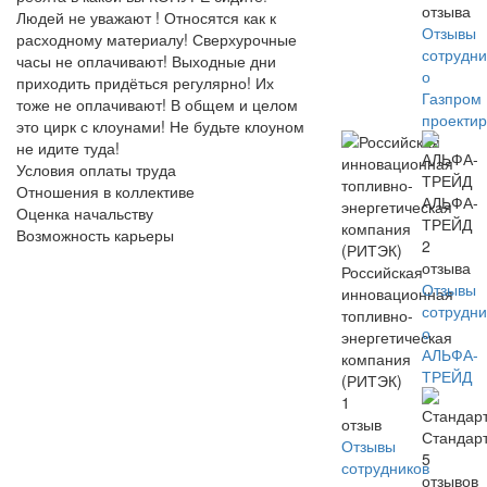
отзыва
Людей не уважают ! Относятся как к
Отзывы
расходному материалу! Сверхурочные
сотрудни
часы не оплачивают! Выходные дни
о
приходить придёться регулярно! Их
Газпром
тоже не оплачивают! В общем и целом
проекти
это цирк с клоунами! Не будьте клоуном
не идите туда!
Условия оплаты труда
Отношения в коллективе
АЛЬФА-
Оценка начальству
ТРЕЙД
Возможность карьеры
2
отзыва
Российская
Отзывы
инновационная
сотрудни
топливно-
о
энергетическая
АЛЬФА-
компания
ТРЕЙД
(РИТЭК)
1
отзыв
Стандар
Отзывы
5
сотрудников
отзывов