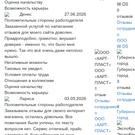
Оценка начальству
W-DS
Возможность карьеры
0
Денис
27.06.2026
отзывов
Положительные стороны работодателя
Отзывы
Заказанной услугой по написанию
сотрудни
отзывов для моего сайта доволен.
о
Правдоподобно, грамотно, внушает
ООО
доверие - именно то, что было мне
W-DS
нужно. Так что всё очень даже неплохо
вышло.
Негативные моменты
Таковых не увидел.
Губернс
ООО
Условия оплаты труда
город
«КАРТ-
Отношения в коллективе
3
ПЛАСТ»
Оценка начальству
отзыва
1
Возможность карьеры
Отзывы
отзыв
Лариса
03.05.2026
сотрудни
Отзывы
Положительные стороны работодателя
о
сотрудников
Заказывала отзывы для своего интернет
Губернс
о
магазина, осталась довольна. Все
город
ООО
пожелания были учтены, по тексту
«КАРТ-
вопросов нет. Сервис отличный, прайс
ПЛАСТ»
ЭкспоКр
адекватный, буду обращаться еще.