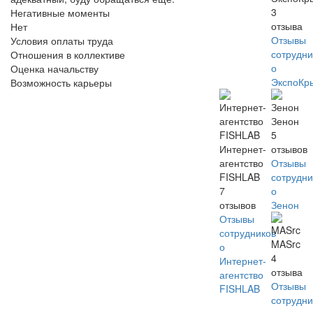
3
Негативные моменты
отзыва
Нет
Отзывы
Условия оплаты труда
сотрудни
Отношения в коллективе
о
Оценка начальству
ЭкспоКр
Возможность карьеры
Зенон
5
Интернет-
отзывов
агентство
Отзывы
FISHLAB
сотрудни
7
о
отзывов
Зенон
Отзывы
сотрудников
MASrc
о
4
Интернет-
отзыва
агентство
Отзывы
FISHLAB
сотрудни