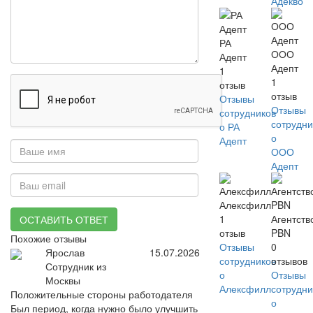
Адекво
РА
ООО
Адепт
Адепт
1
1
отзыв
отзыв
Отзывы
Отзывы
сотрудников
сотрудни
о РА
о
Адепт
ООО
Адепт
Алексфилл
1
Агентств
ОСТАВИТЬ ОТВЕТ
отзыв
PBN
Похожие отзывы
Отзывы
0
Ярослав
15.07.2026
сотрудников
отзывов
Сотрудник из
о
Отзывы
Москвы
Алексфилл
сотрудни
Положительные стороны работодателя
о
Был период, когда нужно было улучшить