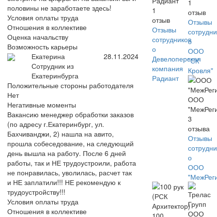
Радиант
1
половины не заработаете здесь!
1
отзыв
Условия оплаты труда
отзыв
Отзывы
Отношения в коллективе
Отзывы
сотрудни
Оценка начальству
сотрудников
о
Возможность карьеры
о
ООО
Екатерина
28.11.2024
Девелоперская
"СК
Сотрудник из
компания
Кровля"
Екатеринбурга
Радиант
Положительные стороны работодателя
Нет
ООО
Негативные моменты
"МежРег
Вакансию менеджер обработки заказов
3
(по адресу г.Екатеринбург, ул.
отзыва
Бахчиванджи, 2) нашла на авито,
Отзывы
прошла собеседование, на следующий
сотрудни
день вышла на работу. После 6 дней
о
работы, так и НЕ трудоустроили, работа
ООО
не понравилась, уволилась, расчет так
"МежРег
и НЕ заплатили!!! НЕ рекомендую к
трудоустройству!!!
Условия оплаты труда
Отношения в коллективе
100