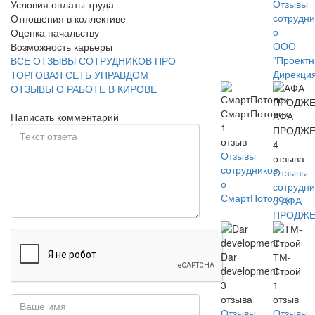
Отзывы
Условия оплаты труда
сотрудни
Отношения в коллективе
о
Оценка начальству
ООО
Возможность карьеры
"Проект
ВСЕ ОТЗЫВЫ СОТРУДНИКОВ ПРО
Дирекци
ТОРГОВАЯ СЕТЬ УПРАВДОМ
ОТЗЫВЫ О РАБОТЕ В КИРОВЕ
СмартПотолок
АФА
Написать комментарий
1
ПРОДЖЕ
отзыв
4
Отзывы
отзыва
сотрудников
Отзывы
о
сотрудни
СмартПотолок
о АФА
ПРОДЖЕ
Dar
ТМ-
development
Строй
3
1
отзыва
отзыв
Отзывы
Отзывы