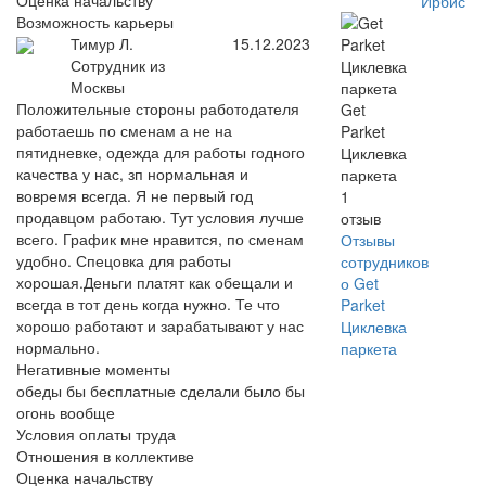
Оценка начальству
Ирбис
Возможность карьеры
Тимур Л.
15.12.2023
Сотрудник из
Москвы
Положительные стороны работодателя
Get
работаешь по сменам а не на
Parket
пятидневке, одежда для работы годного
Циклевка
качества у нас, зп нормальная и
паркета
вовремя всегда. Я не первый год
1
продавцом работаю. Тут условия лучше
отзыв
всего. График мне нравится, по сменам
Отзывы
удобно. Спецовка для работы
сотрудников
хорошая.Деньги платят как обещали и
о Get
всегда в тот день когда нужно. Те что
Parket
хорошо работают и зарабатывают у нас
Циклевка
нормально.
паркета
Негативные моменты
обеды бы бесплатные сделали было бы
огонь вообще
Условия оплаты труда
Отношения в коллективе
Оценка начальству