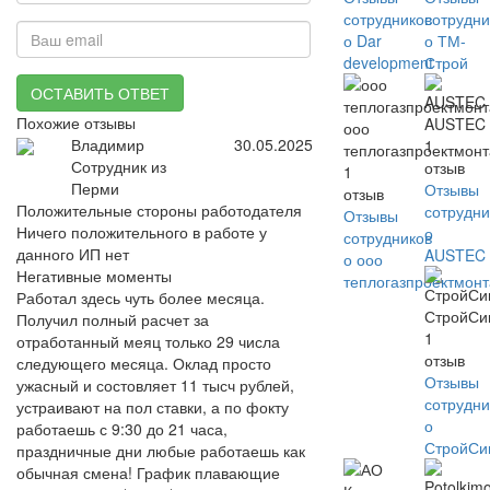
сотрудников
сотрудни
о Dar
о ТМ-
development
Строй
ОСТАВИТЬ ОТВЕТ
Похожие отзывы
AUSTEC
ооо
Владимир
30.05.2025
1
теплогазпроектмон
Сотрудник из
отзыв
1
Перми
Отзывы
отзыв
Положительные стороны работодателя
сотрудни
Отзывы
Ничего положительного в работе у
о
сотрудников
данного ИП нет
AUSTEC
о ооо
Негативные моменты
теплогазпроектмон
Работал здесь чуть более месяца.
СтройСи
Получил полный расчет за
1
отработанный меяц только 29 числа
отзыв
следующего месяца. Оклад просто
Отзывы
ужасный и состовляет 11 тысч рублей,
сотрудни
устраивают на пол ставки, а по фокту
о
работаешь с 9:30 до 21 часа,
СтройСи
праздничные дни любые работаешь как
обычная смена! График плавающие