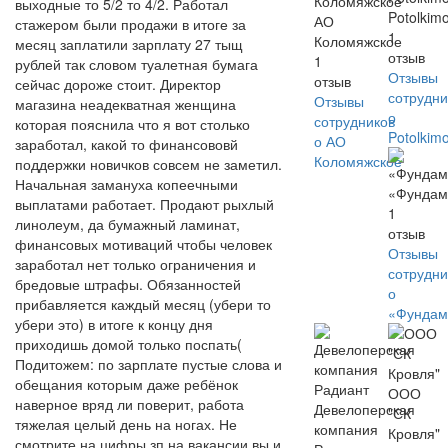
выходные то 5/2 то 4/2. Работал
Potolkim
АО
стажером были продажи в итоге за
1
Коломяжское
месяц заплатили зарплату 27 тыщ
отзыв
1
рублей так словом туалетная бумага
Отзывы
отзыв
сейчас дороже стоит. Директор
сотрудни
Отзывы
магазина неадекватная женщина
о
сотрудников
которая пояснила что я вот столько
Potolkim
о АО
заработал, какой то финансововй
Коломяжское
поддержки новичков совсем не заметил.
Начальная замануха копеечными
«Фундам
выплатами работает. Продают рыхлый
1
линолеум, да бумажный ламинат,
отзыв
финансовых мотиваций чтобы человек
Отзывы
заработал нет только ограничения и
сотрудни
бредовые штрафы. Обязанностей
о
прибавляется каждый месяц (убери то
«Фундам
убери это) в итоге к концу дня
приходишь домой только поспать(
Подитожем: по зарплате пустые слова и
обещания которым даже ребёнок
ООО
наверное вряд ли поверит, работа
Девелоперская
"СК
тяжелая целый день на ногах. Не
компания
Кровля"
смотрите на цифры зп на вакансии вы и