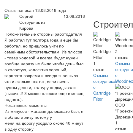
Отзыв написан 13.08.2018 года
Сергей
13.08.2018
Строител
Сотрудник из
Кирова
Положительные стороны работодателя
Я работал тут полтора года и еще бы
Woodnex
работал, но пришлось уйти по
Cartridge
2
семейным обстоятельствам. Из плюсов
Filter
отзыва
- товар ходовой и всегда будет нужен
1
Отзывы
вообще неразу не было чтобы день был
отзыв
сотрудни
в холостую, коллектив хороший,
Отзывы
о
зарплата вовремя и всегда знаешь за
сотрудников
Woodnex
что и сколько платят, если очень
о
нужны деньги, халтуру подкидывали
Cartridge
(тысячь 2-3 можно плюсом еще в месяц
Filter
поднять).
ООО
Негативные моменты
"Проект
Из минусов - магазин далековато был, я
Дирекци
в области живу потому у
1
меня на дорогу уходило около 40 минут
отзыв
в одну сторону