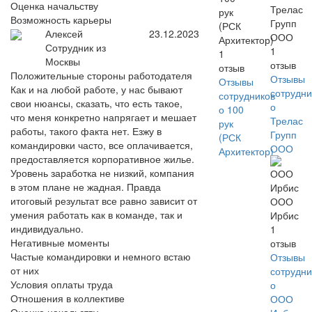
Оценка начальству
Трелас
рук
Возможность карьеры
Групп
(РСК
Алексей
23.12.2023
ООО
Архитектор)
Сотрудник из
1
1
Москвы
отзыв
отзыв
Положительные стороны работодателя
Отзывы
Отзывы
Как и на любой работе, у нас бывают
сотрудни
сотрудников
свои нюансы, сказать, что есть такое,
о
о 100
что меня конкретно напрягает и мешает
Трелас
рук
работы, такого факта нет. Езжу в
Групп
(РСК
командировки часто, все оплачивается,
ООО
Архитектор)
предоставляется корпоративное жилье.
Уровень заработка не низкий, компания
в этом плане не жадная. Правда
итоговый результат все равно зависит от
ООО
умения работать как в команде, так и
Ирбис
индивидуально.
1
Негативные моменты
отзыв
Частые командировки и немного встаю
Отзывы
от них
сотрудни
Условия оплаты труда
о
Отношения в коллективе
ООО