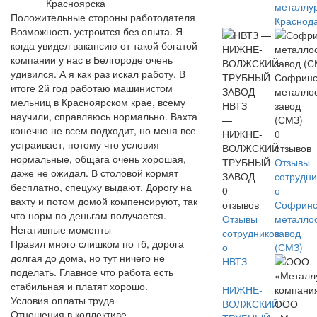
Красноярска
металлу
Положительные стороны работодателя
Краснод
Возможность устроится без опыта. Я
когда увидел вакансию от такой богатой
компании у нас в Белгороде очень
удивился. А я как раз искал работу. В
Софринс
итоге 2й год работаю машинистом
металло
мельниц в Красноярском крае, всему
НВТЗ
завод
научили, справляюсь нормально. Вахта
—
(СМЗ)
конечно не всем подходит, но меня все
НИЖНЕ-
0
устраивает, потому что условия
ВОЛЖСКИЙ
отзывов
нормальные, общага очень хорошая,
ТРУБНЫЙ
Отзывы
даже не ожидал. В столовой кормят
ЗАВОД
сотрудни
бесплатно, спецуху выдают. Дорогу на
0
о
вахту и потом домой компенсируют, так
отзывов
Софринс
что норм по деньгам получается.
Отзывы
металло
Негативные моменты
сотрудников
завод
Правил много слишком по тб, дорога
о
(СМЗ)
долгая до дома, но тут ничего не
НВТЗ
поделать. Главное что работа есть
—
стабильная и платят хорошо.
НИЖНЕ-
Условия оплаты труда
ВОЛЖСКИЙ
ООО
Отношения в коллективе