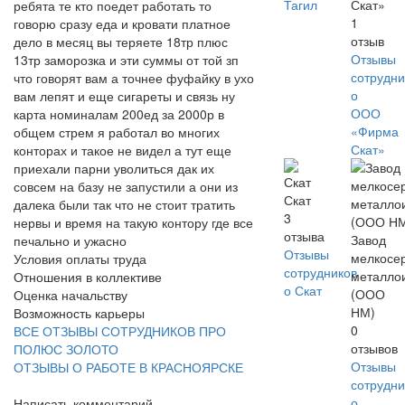
Тагил
Скат»
ребята те кто поедет работать то
1
говорю сразу еда и кровати платное
отзыв
дело в месяц вы теряете 18тр плюс
Отзывы
13тр заморозка и эти суммы от той зп
сотрудни
что говорят вам а точнее фуфайку в ухо
о
вам лепят и еще сигареты и связь ну
ООО
карта номиналам 200ед за 2000р в
«Фирма
общем стрем я работал во многих
Скат»
конторах и такое не видел а тут еще
приехали парни уволиться дак их
совсем на базу не запустили а они из
Скат
далека были так что не стоит тратить
3
нервы и время на такую контору где все
отзыва
Завод
печально и ужасно
Отзывы
мелкосе
Условия оплаты труда
сотрудников
металло
Отношения в коллективе
о Скат
(ООО
Оценка начальству
НМ)
Возможность карьеры
0
ВСЕ ОТЗЫВЫ СОТРУДНИКОВ ПРО
отзывов
ПОЛЮС ЗОЛОТО
Отзывы
ОТЗЫВЫ О РАБОТЕ В КРАСНОЯРСКЕ
сотрудни
о
Написать комментарий