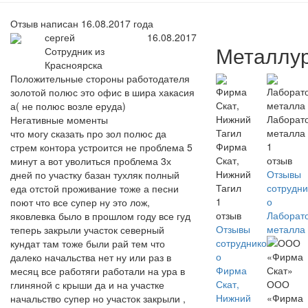
Отзыв написан 16.08.2017 года
сергей
16.08.2017
Металлур
Сотрудник из
Красноярска
Положительные стороны работодателя
золотой полюс это офис в шира хакасия
а( не полюс возле еруда)
Лаборат
Негативные моменты
металла
что могу сказать про зол полюс да
Фирма
1
стрем контора устроится не проблема 5
Скат,
отзыв
минут а вот уволиться проблема 3х
Нижний
Отзывы
дней по участку базан тухляк полный
Тагил
сотрудни
еда отстой проживание тоже а песни
1
о
поют что все супер ну это лож,
отзыв
Лаборат
яковлевка было в прошлом году все гуд
Отзывы
металла
теперь закрыли участок северный
сотрудников
кундат там тоже были рай тем что
о
далеко начальства нет ну или раз в
Фирма
месяц все работяги работали на ура в
Скат,
ООО
глиняной с крыши да и на участке
Нижний
«Фирма
начальство супер но участок закрыли ,