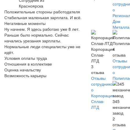
Сотрудник из
сотрудни
Красноярска
о
Положительные стороны работодателя
Региона
Стабильная маленькая зарплата. И всё.
Дом
Негативные моменты
Металла
Ну начнем. Я здесь работаю уже 8 лет.
Раньше было нормально. Сейчас
начались урезания зарплаты.
Полипла
Нормальные люди специалисты уже не
Корпорация
4
идёт.
Сплав-
отзыва
Условия оплаты труда
ЛТД
Отзывы
Отношения в коллективе
3
сотрудни
Оценка начальству
отзыва
о
Возможность карьеры
Отзывы
Полипла
сотрудников
о
Корпорация
Сплав-
345
ЛТД
механич
завод
2
отзыва