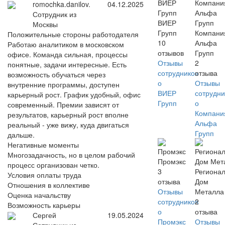
romochka.danilov.
04.12.2025
Сотрудник из
ВИЕР
Москвы
Групп
Компани
Положительные стороны работодателя
10
Альфа
Работаю аналитиком в московском
отзывов
Групп
офисе. Команда сильная, процессы
Отзывы
2
понятные, задачи интересные. Есть
сотрудников
отзыва
возможность обучаться через
о
Отзывы
внутренние программы, доступен
ВИЕР
сотрудни
карьерный рост. График удобный, офис
Групп
о
современный. Премии зависят от
Компани
результатов, карьерный рост вполне
Альфа
реальный - уже вижу, куда двигаться
Групп
дальше.
Негативные моменты
Многозадачность, но в целом рабочий
Промэкс
процесс организован четко.
3
Региона
Условия оплаты труда
отзыва
Дом
Отношения в коллективе
Отзывы
Металла
Оценка начальству
сотрудников
2
Возможность карьеры
о
отзыва
Сергей
19.05.2024
Промэкс
Отзывы