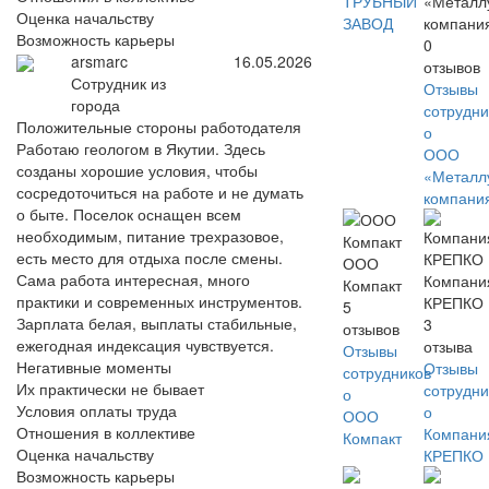
ТРУБНЫЙ
«Металл
Оценка начальству
ЗАВОД
компани
Возможность карьеры
0
arsmarc
16.05.2026
отзывов
Сотрудник из
Отзывы
города
сотрудни
Положительные стороны работодателя
о
Работаю геологом в Якутии. Здесь
ООО
созданы хорошие условия, чтобы
«Металл
сосредоточиться на работе и не думать
компани
о быте. Поселок оснащен всем
необходимым, питание трехразовое,
есть место для отдыха после смены.
ООО
Сама работа интересная, много
Компани
Компакт
практики и современных инструментов.
КРЕПКО
5
Зарплата белая, выплаты стабильные,
3
отзывов
ежегодная индексация чувствуется.
отзыва
Отзывы
Негативные моменты
Отзывы
сотрудников
Их практически не бывает
сотрудни
о
Условия оплаты труда
о
ООО
Отношения в коллективе
Компани
Компакт
Оценка начальству
КРЕПКО
Возможность карьеры