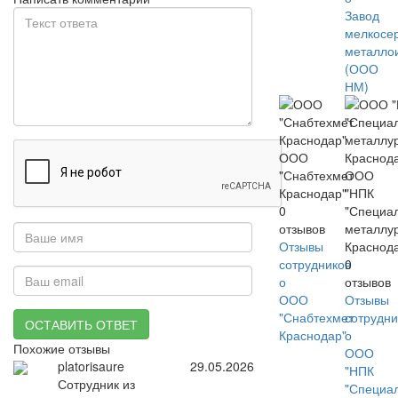
Завод
мелкосе
металло
(ООО
НМ)
ООО
"Снабтехмет
ООО
Краснодар"
"НПК
0
"Специа
отзывов
металлу
Отзывы
Краснод
сотрудников
0
о
отзывов
ООО
Отзывы
"Снабтехмет
сотрудни
ОСТАВИТЬ ОТВЕТ
Краснодар"
о
Похожие отзывы
ООО
platorisaure
29.05.2026
"НПК
Сотрудник из
"Специа