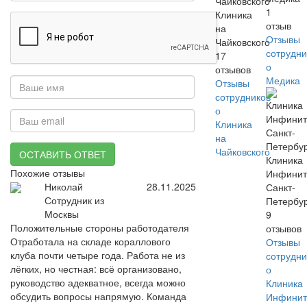
1
Клиника
отзыв
на
Отзывы
Чайковского
сотрудни
17
о
отзывов
Медика
Отзывы
сотрудников
о
Клиника
на
Чайковского
ОСТАВИТЬ ОТВЕТ
Клиника
Похожие отзывы
Инфинит
Николай
28.11.2025
Санкт-
Сотрудник из
Петербу
Москвы
9
Положительные стороны работодателя
отзывов
Отработала на складе кораллового
Отзывы
клуба почти четыре года. Работа не из
сотрудни
лёгких, но честная: всё организовано,
о
руководство адекватное, всегда можно
Клиника
обсудить вопросы напрямую. Команда
Инфинит