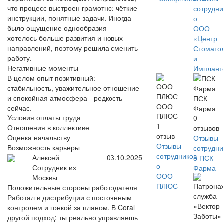
что процесс выстроен грамотно: чёткие
сотрудни
инструкции, понятные задачи. Иногда
о
было ощущение однообразия -
ООО
хотелось больше развития и новых
«Центр
направлений, поэтому решила сменить
Стомато
работу.
и
Негативные моменты
Имплант
В целом опыт позитивный:
стабильность, уважительное отношение
и спокойная атмосфера - редкость
ПСК
ООО
сейчас.
Фарма
ПЛЮС
Условия оплаты труда
0
1
Отношения в коллективе
отзывов
отзыв
Оценка начальству
Отзывы
Отзывы
Возможность карьеры
сотрудни
сотрудников
Алексей
03.10.2025
о ПСК
о
Сотрудник из
Фарма
ООО
Москвы
ПЛЮС
Положительные стороны работодателя
Работал в дистрибуции с постоянным
контролем и гонкой за планом. В Coral
другой подход: ты реально управляешь