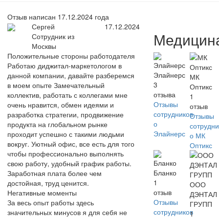
Отзыв написан 17.12.2024 года
Сергей
17.12.2024
Медицин
Сотрудник из
Москвы
Положительные стороны работодателя
Работаю диджитал-маркетологом в
Элайнерс
данной компании, давайте разберемся
МК
3
в моем опыте Замечательный
Оптикс
отзыва
коллектив, работать с коллегами мне
1
Отзывы
очень нравится, обмен идеями и
отзыв
сотрудников
разработка стратегии, продвижение
Отзывы
о
продукта на глобальном рынке
сотрудни
Элайнерс
проходит успешно с такими людьми
о МК
вокруг. Уютный офис, все есть для того
Оптикс
чтобы профессионально выполнять
свою работу, удобный график работы.
Бланко
Заработная плата более чем
1
достойная, труд ценится.
ООО
отзыв
Негативные моменты
ДЭНТАЛ
Отзывы
За весь опыт работы здесь
ГРУПП
сотрудников
значительных минусов я для себя не
1