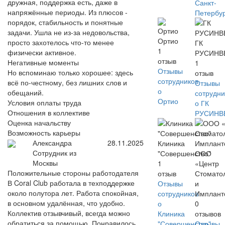
дружная, поддержка есть, даже в
Санкт-
напряжённые периоды. Из плюсов -
Петербу
порядок, стабильность и понятные
задачи. Ушла не из-за недовольства,
Ортио
просто захотелось что-то менее
ГК
1
физически активное.
РУСИНВ
отзыв
Негативные моменты
1
Отзывы
Но вспоминаю только хорошее: здесь
отзыв
сотрудников
всё по-честному, без лишних слов и
Отзывы
о
обещаний.
сотрудни
Ортио
Условия оплаты труда
о ГК
Отношения в коллективе
РУСИНВ
Оценка начальству
Возможность карьеры
Александра
28.11.2025
Клиника
Сотрудник из
"Совершенство"
ООО
Москвы
1
«Центр
Положительные стороны работодателя
отзыв
Стомато
В Coral Club работала в техподдержке
Отзывы
и
около полутора лет. Работа спокойная,
сотрудников
Имплант
в основном удалённая, что удобно.
о
0
Коллектив отзывчивый, всегда можно
Клиника
отзывов
обратиться за помощью. Понравилось,
"Совершенство"
Отзывы