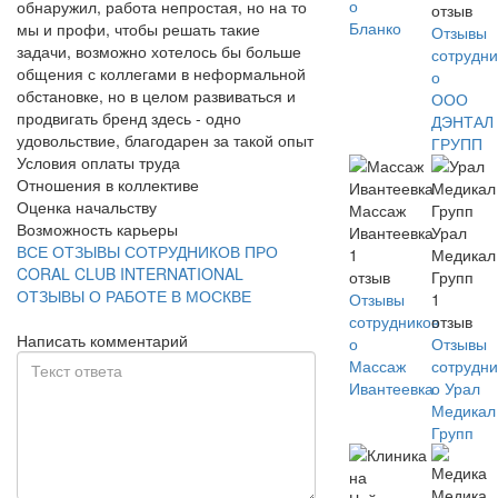
о
обнаружил, работа непростая, но на то
отзыв
Бланко
мы и профи, чтобы решать такие
Отзывы
задачи, возможно хотелось бы больше
сотрудни
общения с коллегами в неформальной
о
обстановке, но в целом развиваться и
ООО
продвигать бренд здесь - одно
ДЭНТАЛ
удовольствие, благодарен за такой опыт
ГРУПП
Условия оплаты труда
Отношения в коллективе
Оценка начальству
Массаж
Возможность карьеры
Ивантеевка
Урал
ВСЕ ОТЗЫВЫ СОТРУДНИКОВ ПРО
1
Медикал
CORAL CLUB INTERNATIONAL
отзыв
Групп
ОТЗЫВЫ О РАБОТЕ В МОСКВЕ
Отзывы
1
сотрудников
отзыв
Написать комментарий
о
Отзывы
Массаж
сотрудни
Ивантеевка
о Урал
Медикал
Групп
Медика