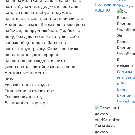
баннерами. В Coral Club задачи очень
Поликлиника
"Стамус"
разные: упаковка, диджитал, офлайн.
АВЕНЮ
Каждый проект требует подумать,
адаптироваться. Бренд-гайд живой, его
можно развивать. В команде атмосфера
рабочая, но дружелюбная. Фидбек по
Эс
делу, без давления. Чувствуешь себя
Класс
частью общего дела. Зарплата
Клиник
соответствует рынку. Отличная точка
Челябин
роста для тех, кто перерос
0
односторонние задачи и хочет
отзывов
участвовать в дизайне многогранно.
Отзывы
Негативные моменты
сотрудни
нету
о Эс
Условия оплаты труда
Класс
Отношения в коллективе
Клиник
Оценка начальству
Челябин
Возможность карьеры
Семейный
доктор