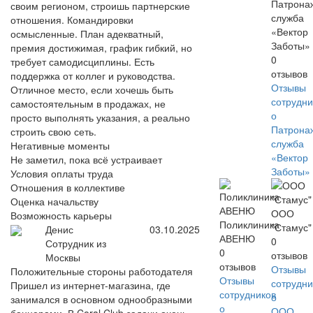
Патрона
своим регионом, строишь партнерские
служба
отношения. Командировки
«Вектор
осмысленные. План адекватный,
Заботы»
премия достижимая, график гибкий, но
0
требует самодисциплины. Есть
отзывов
поддержка от коллег и руководства.
Отзывы
Отличное место, если хочешь быть
сотрудни
самостоятельным в продажах, не
о
просто выполнять указания, а реально
Патрона
строить свою сеть.
служба
Негативные моменты
«Вектор
Не заметил, пока всё устраивает
Заботы»
Условия оплаты труда
Отношения в коллективе
Оценка начальству
ООО
Возможность карьеры
Поликлиника
"Стамус"
Денис
03.10.2025
АВЕНЮ
0
Сотрудник из
0
отзывов
Москвы
отзывов
Отзывы
Положительные стороны работодателя
Отзывы
сотрудни
Пришел из интернет-магазина, где
сотрудников
о
занимался в основном однообразными
о
ООО