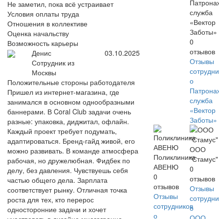
Патрона
Не заметил, пока всё устраивает
служба
Условия оплаты труда
«Вектор
Отношения в коллективе
Заботы»
Оценка начальству
0
Возможность карьеры
отзывов
Денис
03.10.2025
Отзывы
Сотрудник из
сотрудни
Москвы
о
Положительные стороны работодателя
Патрона
Пришел из интернет-магазина, где
служба
занимался в основном однообразными
«Вектор
баннерами. В Coral Club задачи очень
Заботы»
разные: упаковка, диджитал, офлайн.
Каждый проект требует подумать,
адаптироваться. Бренд-гайд живой, его
ООО
можно развивать. В команде атмосфера
Поликлиника
"Стамус"
рабочая, но дружелюбная. Фидбек по
АВЕНЮ
0
делу, без давления. Чувствуешь себя
0
отзывов
частью общего дела. Зарплата
отзывов
Отзывы
соответствует рынку. Отличная точка
Отзывы
сотрудни
роста для тех, кто перерос
сотрудников
о
односторонние задачи и хочет
о
ООО