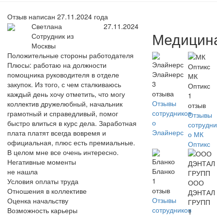
Отзыв написан 27.11.2024 года
Светлана
27.11.2024
Медицин
Сотрудник из
Москвы
Положительные стороны работодателя
Плюсы: работаю на должности
Элайнерс
помощника руководителя в отделе
МК
3
закупок. Из того, с чем сталкиваюсь
Оптикс
отзыва
каждый день хочу отметить, что могу
1
Отзывы
коллектив дружелюбный, начальник
отзыв
сотрудников
грамотный и справедливый, помог
Отзывы
о
быстро влиться в курс дела. Заработная
сотрудни
Элайнерс
плата платят всегда вовремя и
о МК
официальная, плюс есть премиальные.
Оптикс
В целом мне все очень интересно.
Негативные моменты
Бланко
не нашла
1
Условия оплаты труда
ООО
отзыв
Отношения в коллективе
ДЭНТАЛ
Отзывы
Оценка начальству
ГРУПП
сотрудников
Возможность карьеры
1