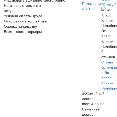
участвовать в дизайне многогранно.
Поликлиника
"Стамус"
Негативные моменты
АВЕНЮ
нету
Условия оплаты труда
Отношения в коллективе
Оценка начальству
Эс
Возможность карьеры
Класс
Клиник
Челябин
0
отзывов
Отзывы
сотрудни
о Эс
Класс
Клиник
Челябин
Семейный
доктор