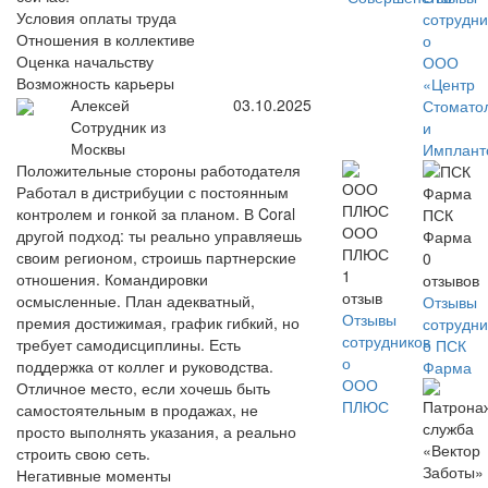
Условия оплаты труда
сотрудни
Отношения в коллективе
о
Оценка начальству
ООО
Возможность карьеры
«Центр
Алексей
03.10.2025
Стомато
Сотрудник из
и
Москвы
Имплант
Положительные стороны работодателя
Работал в дистрибуции с постоянным
контролем и гонкой за планом. В Coral
ПСК
ООО
другой подход: ты реально управляешь
Фарма
ПЛЮС
своим регионом, строишь партнерские
0
1
отношения. Командировки
отзывов
отзыв
осмысленные. План адекватный,
Отзывы
Отзывы
премия достижимая, график гибкий, но
сотрудни
сотрудников
требует самодисциплины. Есть
о ПСК
о
поддержка от коллег и руководства.
Фарма
ООО
Отличное место, если хочешь быть
ПЛЮС
самостоятельным в продажах, не
просто выполнять указания, а реально
строить свою сеть.
Негативные моменты