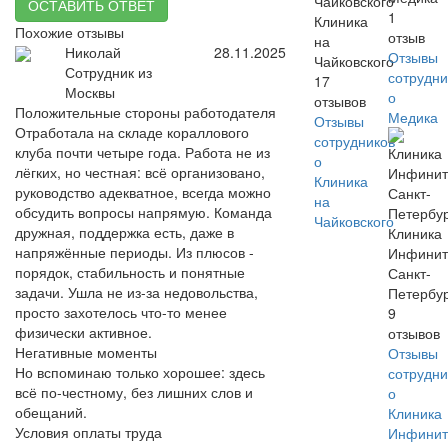
ОСТАВИТЬ ОТВЕТ
1
Клиника
Похожие отзывы
отзыв
на
Николай
28.11.2025
Отзывы
Чайковского
Сотрудник из
сотрудни
17
Москвы
о
отзывов
Положительные стороны работодателя
Медика
Отзывы
Отработала на складе кораллового
сотрудников
клуба почти четыре года. Работа не из
о
лёгких, но честная: всё организовано,
Клиника
руководство адекватное, всегда можно
на
обсудить вопросы напрямую. Команда
Чайковского
дружная, поддержка есть, даже в
Клиника
напряжённые периоды. Из плюсов -
Инфинит
порядок, стабильность и понятные
Санкт-
задачи. Ушла не из-за недовольства,
Петербу
просто захотелось что-то менее
9
физически активное.
отзывов
Негативные моменты
Отзывы
Но вспоминаю только хорошее: здесь
сотрудни
всё по-честному, без лишних слов и
о
обещаний.
Клиника
Условия оплаты труда
Инфинит