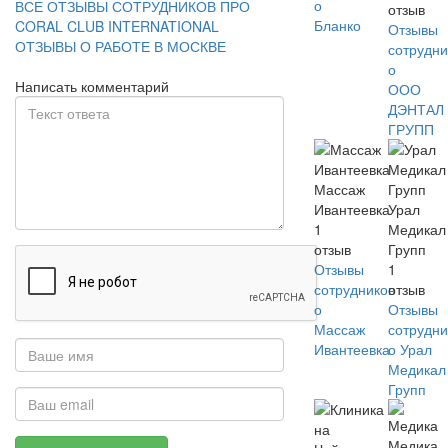
о
ВСЕ ОТЗЫВЫ СОТРУДНИКОВ ПРО
отзыв
Бланко
CORAL CLUB INTERNATIONAL
Отзывы
ОТЗЫВЫ О РАБОТЕ В МОСКВЕ
сотрудни
о
Написать комментарий
ООО
ДЭНТАЛ
ГРУПП
Массаж
Ивантеевка
Урал
1
Медикал
отзыв
Групп
Отзывы
1
сотрудников
отзыв
о
Отзывы
Массаж
сотрудни
Ивантеевка
о Урал
Медикал
Групп
Медика