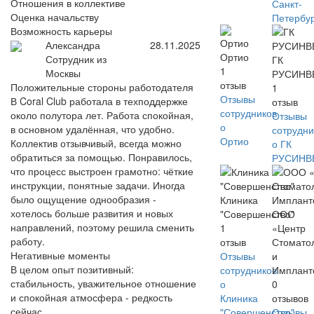
Отношения в коллективе
Санкт-
Оценка начальству
Петербу
Возможность карьеры
Александра
28.11.2025
Ортио
Сотрудник из
ГК
1
Москвы
РУСИНВ
отзыв
Положительные стороны работодателя
1
Отзывы
В Coral Club работала в техподдержке
отзыв
сотрудников
около полутора лет. Работа спокойная,
Отзывы
о
в основном удалённая, что удобно.
сотрудни
Ортио
Коллектив отзывчивый, всегда можно
о ГК
обратиться за помощью. Понравилось,
РУСИНВ
что процесс выстроен грамотно: чёткие
инструкции, понятные задачи. Иногда
было ощущение однообразия -
Клиника
хотелось больше развития и новых
"Совершенство"
ООО
направлений, поэтому решила сменить
1
«Центр
работу.
отзыв
Стомато
Негативные моменты
Отзывы
и
В целом опыт позитивный:
сотрудников
Имплант
стабильность, уважительное отношение
о
0
и спокойная атмосфера - редкость
Клиника
отзывов
сейчас.
"Совершенство"
Отзывы