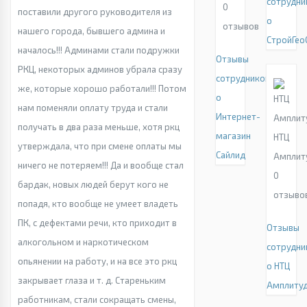
сотрудни
0
поставили другого руководителя из
о
отзывов
нашего города, бывшего админа и
СтройГео
началось!!! Админами стали подружки
Отзывы
РКЦ, некоторых админов убрала сразу
сотрудников
же, которые хорошо работали!!! Потом
о
нам поменяли оплату труда и стали
Интернет-
получать в два раза меньше, хотя ркц
магазин
НТЦ
утверждала, что при смене оплаты мы
Сайлид
Амплит
ничего не потеряем!!! Да и вообще стал
0
бардак, новых людей берут кого не
отзыво
попадя, кто вообще не умеет владеть
ПК, с дефектами речи, кто приходит в
Отзывы
алкогольном и наркотическом
сотрудни
опьянении на работу, и на все это ркц
о НТЦ
закрывает глаза и т. д. Стареньким
Амплиту
работникам, стали сокращать смены,