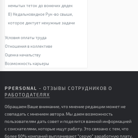
немытых теток до вонючих дядек
8) Недальновидное Рук-во свыше,
которое диктует ненужные задачи
Условия оплаты труда
Отношения в коллективе
Оценка начальству
Возможность карьеры
PPERSONAL
- ОТЗЫВЫ СОТРУДНИКОВ О
РАБОТОДАТЕЛЯХ
Обращаем Ваше внимание, что мнение редакции может не
совпадать с мнением автора. Мы даем возможность
пользователям дать совет и поделится важной информацией
с соискателями, которые ищут работу. Это связано с тем, что
более 60% компаний выплачивают "серую" заработную плату,