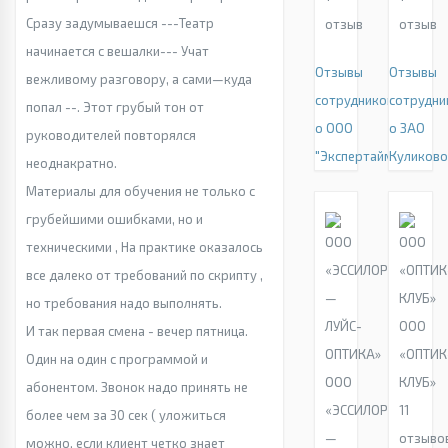
Сразу задумываешся ---Театр
отзыв
отзыв
начинается с вешалки--- Учат
Отзывы
Отзывы
вежливому разговору, а сами—куда
сотрудников
сотрудни
попал --. Этот грубый тон от
о ООО
о ЗАО
руководителей повторялся
"Экспертайм"
Куликово
неоднакратно.
Материалы для обучения не только с
грубейшими ошибками, но и
техническими , На практике оказалось
все далеко от требований по скрипту ,
но требования надо выполнять.
ООО
И так первая смена - вечер пятница.
«ОПТИК
Один на один с программой и
ООО
КЛУБ»
абонентом. Звонок надо принять не
«ЭССИЛОР
11
более чем за 30 сек ( уложиться
—
отзыво
можно, если клиент четко знает