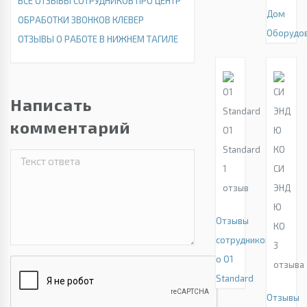
ВСЕ ОТЗЫВЫ СОТРУДНИКОВ ПРО ЦЕНТР
Дом
ОБРАБОТКИ ЗВОНКОВ КЛЕВЕР
Оборудо
ОТЗЫВЫ О РАБОТЕ В НИЖНЕМ ТАГИЛЕ
Написать
комментарий
O1
Standard
1
СИ
отзыв
ЭНД
Ю
Отзывы
КО
сотрудников
3
о O1
отзыва
Standard
Отзывы