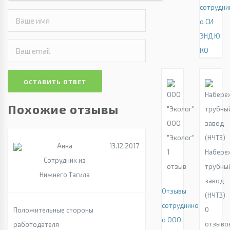
сотрудни
о СИ
ЭНД Ю
КО
ОСТАВИТЬ ОТВЕТ
Похожие отзывы
ООО
"Эколог"
Анна
13.12.2017
1
Набере
Сотрудник из
отзыв
трубны
Нижнего Тагила
завод
Отзывы
(НЧТЗ)
сотрудников
0
Положительные стороны
о ООО
отзыво
работодателя