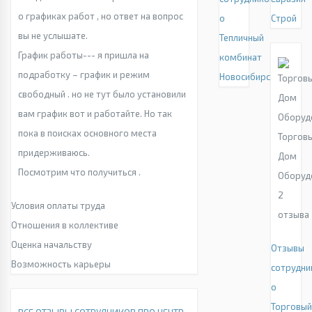
о графиках работ , но ответ на вопрос
о
Строй
вы не услышате.
Тепличный
График работы--- я пришла на
комбинат
подработку – график и режим
Новосибирский
свободный . но не тут было установили
вам график вот и работайте. Но так
пока в поисках основного места
Торгов
придерживаюсь.
Дом
Посмотрим что получиться .
Оборуд
2
Условия оплаты труда
отзыва
Отношения в коллективе
Оценка начальству
Отзывы
Возможность карьеры
сотрудни
о
Торговы