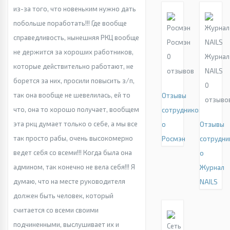
из-за того, что новеньким нужно дать
побольше поработать!!! Где вообще
справедливость, нынешняя РКЦ вообще
Росмэн
не держится за хороших работников,
0
Журнал
которые действительно работают, не
отзывов
NAILS
борется за них, просили повысить з/п,
0
так она вообще не шевелилась, ей то
Отзывы
отзыво
что, она то хорошо получает, вообщем
сотрудников
эта ркц думает только о себе, а мы все
о
Отзывы
так просто рабы, очень высокомерно
Росмэн
сотрудни
ведет себя со всеми!!! Когда была она
о
админом, так конечно не вела себя!!! Я
Журнал
думаю, что на месте руководителя
NAILS
должен быть человек, который
считается со всеми своими
подчиненными, выслушивает их и