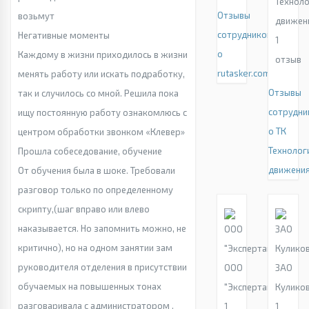
Технол
Отзывы
возьмут
движен
сотрудников
Негативные моменты
1
о
Каждому в жизни приходилось в жизни
отзыв
rutasker.com
менять работу или искать подработку,
Отзывы
так и случилось со мной. Решила пока
сотрудни
ищу постоянную работу ознакомлюсь с
о ТК
центром обработки звонком «Клевер»
Технолог
Прошла собеседование, обучение
движени
От обучения была в шоке. Требовали
разговор только по определенному
скрипту,(шаг вправо или влево
наказывается. Но запомнить можно, не
критично), но на одном занятии зам
руководителя отделения в присутствии
ООО
ЗАО
обучаемых на повышенных тонах
"Экспертайм"
Кулико
разговаривала с администратором .
1
1