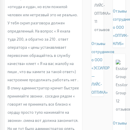
ЛУЙС-
«откуда и куда», но если пожилой
Отзывы
ОПТИКА»
человек или нетрезвый это не реально.
сотрудни
11
У тебя скрип разговора должен
о ООО
отзывов
определенный. На вопрос « Я ехала
«ОПТИК-
туда 200, а обратно за 210 . ответ
Отзывы
КЛУБ»
оператора « цены устанавливает
сотрудников
перевозчик обращайтесь в службу
о ООО
качества» клиет « Я на вас жалобу на
«ЭССИЛОР
пиши , что вы хамите за такой ответ»)
—
настроение продолжать работать нет .
ЛУЙС-
Essilor
В спину администратор кричит быстрее
ОПТИКА»
Group
принимайте звонки . соседки рядом «
12
говорят не принимать все близко к
отзыво
сердцу просто тупо нажимайте на
звонки» .смена вот должна закончится.
Отзывы
Но не тут было администратор опять