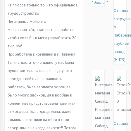
"Эколог"
из плюсов только то, что официальное
Отзывы
трудоустройство
сотрудни
Негативные моменты
о
маленькая з/п, надо жить на работе,
Набереж
чтобы хотя бы в месяц заработать 20
трубный
тыс. руб.
завод
Проработала в компании в г. Нижнем
(НЧТЗ)
Тагиле достаточно давно, у нас была
руководитель Татьяна Ш. с другого
города, с ней очень нравилось
работать, была зарплата хорошая,
СтройГ
было много звонков, да и вообще в
0
коллективе присутствовала приятная
Интернет-
отзыво
атмосфера, была дисциплина, даже
магазин
админы все ходили на обед в свои
Отзывы
Сайлид
перерывы, а не когда захотят!! Потом