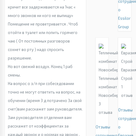
сотрудни
кричит все задерживаются на 1час «
о
много звонков ни кого не выпищу»
Essilor
Помещение не проветривается . Чтоб
Group
отойти в туалет или попить горячего
чаю ( От постоянных разговоров
сохнет во рту ) надо спросить
разрешение.
Но вот свежий воздух. Конец 1 раб
Еврази
смены.
Тепличный
Строй
На вопрос о з/п при собеседовании
комбинат
1
точно не могут ответить на вопрос, на
Новосибирский
отзыв
обучении (время 3 д потрачено За свой
3
счет)вам расскажет зам руководителя.
Отзывы
отзыва
Зам руководителя отделения вам
сотрудни
расскажет от коэффициентах за
Отзывы
о
каждый звонок и о нормах на звонок .
сотрудников
Евразия