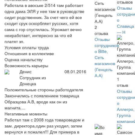
отзывов
Сеть
Работала в авоське 2/514 там работает
Отзывы
магазинов
одна дама ЭЛЯ у нее там в руководстве
сотрудни
(Генцель
сидит родственник. За счет чего ей все
о
А.А)
сходит срук оскорбляет русских, хотя
Славица
2
сама с гор спустилась. Угрожает вечно
— Н
отзыва
неиработает, интересно за что ей
Отзывы
платят зп.
сотрудников
Условия оплаты труда
о Bitte,
Отношения в коллективе
Сеть
Оценка начальству
Аллегро,
магазинов
Возможность карьеры
Группа
(Генцель
Денис
08.01.2016
компани
А.А)
Сотрудник из
1
Донецка
отзыв
Положительные стороны работодателя
Отзывы
Закончились с появлением товарища
сотрудни
Образцова А.В, вроде как он из
о
магнита....
Аллегро,
Негативные моменты
Группа
Работал там с 2008 года товароведом и
компани
зам. директора,один раз уходил, затем
вернулся и пожалел!!! Для примера в