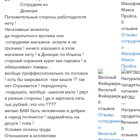
Мануфак
Сотрудник из
Макса
Донецка
Пройса
Положительные стороны работодателя
0
нету !
отзывов
Негативные моменты
Отзывы
да подопытного кролика они
сотрудни
-сотрудники магазина- искали а не
о
грузчика ! ничего хорошего в этом
Мануфак
магазине нету ! в Донецке-по Ильича !
Макса
старший охранник курит как паровоз ! а
Пройса
обкашливает товары -
вообще проффессионально по полчаса
! хоть бы закрывался -при кашле !? так
нет-Огрызается ! передохнуть
Веселый
-подышать -вообще -шансов мало ! рвут
Фейерверк
ФРЭШ
в разные стороны ! да и зарплата пять
0
—
тыс.рублей.-это что !!???
отзывов
Натурал
желаю ВАМ быть человечнее и добрее
Отзывы
продукт
и народ потянется ! задумайтесь-на
сотрудников
питания
досуге ! пока !
о
0
Условия оплаты труда
Веселый
отзывов
Отношения в коллективе
Фейерверк