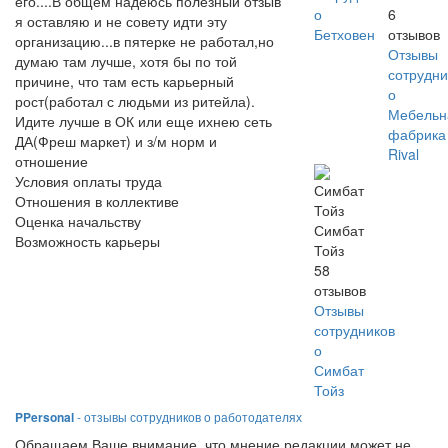
его....В общем надеюсь полезный отзыв
о
6
я оставляю и не совету идти эту
Бетховен
отзывов
организацию...в пятерке не работал,но
Отзывы
думаю там лучше, хотя бы по той
сотрудни
причине, что там есть карьерный
о
рост(работал с людьми из ритейла).
Мебельн
Идите лучше в ОК или еще ихнею сеть
фабрика
ДА(Фреш маркет) и з/м норм и
Rival
отношение
Условия оплаты труда
Отношения в коллективе
Оценка начальству
Симбат
Возможность карьеры
Тойз
58
отзывов
Отзывы
сотрудников
о
Симбат
Тойз
PPersonal
- отзывы сотрудников о работодателях
Обращаем Ваше внимание, что мнение редакции может не