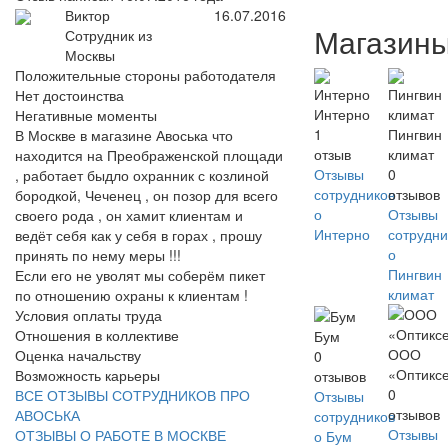
Виктор
16.07.2016
Магазин
Сотрудник из
Москвы
Положительные стороны работодателя
Нет достоинства
Интерно
Негативные моменты
1
Пингвин
В Москве в магазине Авоська что
отзыв
климат
находится на Преображенской площади
Отзывы
0
, работает быдло охранник с козлиной
сотрудников
отзывов
бородкой, Чеченец , он позор для всего
о
Отзывы
своего рода , он хамит клиентам и
Интерно
сотрудни
ведёт себя как у себя в горах , прошу
о
принять по нему меры !!!
Пингвин
Если его не уволят мы соберём пикет
климат
по отношению охраны к клиентам !
Условия оплаты труда
Отношения в коллективе
Бум
ООО
Оценка начальству
0
«Оптикс
Возможность карьеры
отзывов
0
ВСЕ ОТЗЫВЫ СОТРУДНИКОВ ПРО
Отзывы
отзывов
АВОСЬКА
сотрудников
Отзывы
ОТЗЫВЫ О РАБОТЕ В МОСКВЕ
о Бум