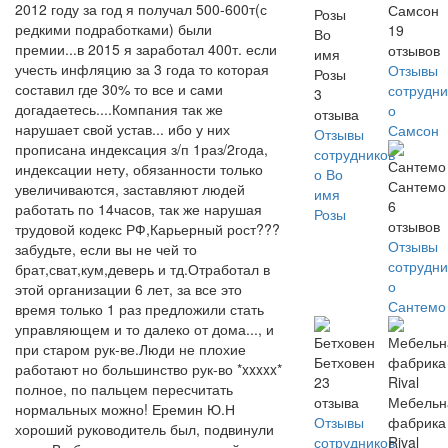
2012 году за год я получал 500-600т(с
Самсон
редкими подработками) были
19
Во
премии...в 2015 я заработал 400т. если
отзывов
имя
учесть инфляцию за 3 года то которая
Отзывы
Розы
составил где 30% то все и сами
сотрудни
3
догадаетесь....Компания так же
о
отзыва
нарушает свой устав... ибо у них
Самсон
Отзывы
прописана индексация з/п 1раз/2года,
сотрудников
индексации нету, обязанности только
о Во
Сантемо
увеличиваются, заставляют людей
имя
6
работать по 14часов, так же нарушая
Розы
отзывов
трудовой кодекс РФ,Карьерный рост???
Отзывы
забудьте, если вы не чей то
сотрудни
брат,сват,кум,деверь и тд.Отработал в
о
этой организации 6 лет, за все это
Сантемо
время только 1 раз предложили стать
управляющем и то далеко от дома..., и
при старом рук-ве.Люди не плохие
Бетховен
работают но большинство рук-во *xxxxx*
23
полное, по пальцем пересчитать
отзыва
Мебельн
нормальных можно! Еремин Ю.Н
Отзывы
фабрика
хороший руководитель был, подвинули
сотрудников
Rival