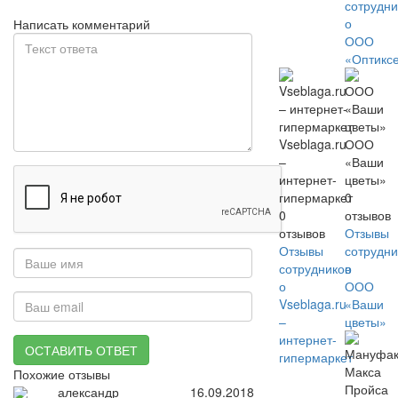
сотрудни
о
Написать комментарий
ООО
«Оптикс
Vseblaga.ru
ООО
–
«Ваши
интернет-
цветы»
гипермаркет
0
0
отзывов
отзывов
Отзывы
Отзывы
сотрудни
сотрудников
о
о
ООО
Vseblaga.ru
«Ваши
–
цветы»
интернет-
ОСТАВИТЬ ОТВЕТ
гипермаркет
Похожие отзывы
александр
16.09.2018