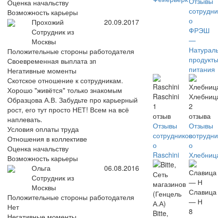
Отзывы
Оценка начальству
сотрудни
Возможность карьеры
о
Прохожий
20.09.2017
ФРЭШ
Сотрудник из
—
Москвы
Натурал
Положительные стороны работодателя
продукт
Своевременная выплата зп
питания
Негативные моменты
Скотское отношение к сотрудникам.
Хорошо "живётся" только знакомым
Raschini
Хлебниц
Образцова А.В. Забудьте про карьерный
1
2
рост, его тут просто НЕТ! Всем на всё
отзыв
отзыва
наплевать.
Отзывы
Отзывы
Условия оплаты труда
сотрудников
сотрудни
Отношения в коллективе
о
о
Оценка начальству
Raschini
Хлебниц
Возможность карьеры
Ольга
06.08.2016
Сотрудник из
Москвы
Славица
Положительные стороны работодателя
— Н
Нет
8
Bitte,
Негативные моменты