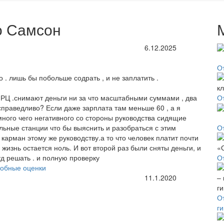
о Самсон
6.12.2025
О
 . лишь бы побольше содрать , и не заплатить .
РЦ .снимают деньги ни за что масштабными суммами , два
О
е справедливо? Если даже зарплата там меньше 60 , а я
ного чего негативного со стороны руководства сидящие
льные станции что бы выяснить и разобраться с этим
О
 карман этому же руководству.а то что человек платит почти
а жизнь остается ноль. И вот второй раз были сняты деньги, и
уд решать . и полную проверку
О
обные оценки
11.1.2020
От
г