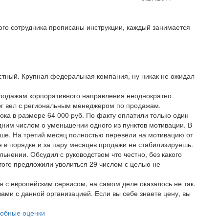
ого сотрудника прописаны инструкции, каждый занимается
естный. Крупная федеральная компания, ну никак не ожидал
продажам корпоративного направления неоднократно
ог вел с региональным менеджером по продажам.
ка в размере 64 000 руб. По факту оплатили только один
дним числом о уменьшении одного из пунктов мотивации. В
ьше. На третий месяц полностью перевели на мотивацию от
 в порядке и за пару месяцев продажи не стабилизируешь.
льнении. Обсудил с руководством что честно, без какого
итоге предложили уволиться 29 числом с целью не
 с европейским сервисом, на самом деле оказалось не так.
ами с данной организацией. Если вы себе знаете цену, вы
обные оценки