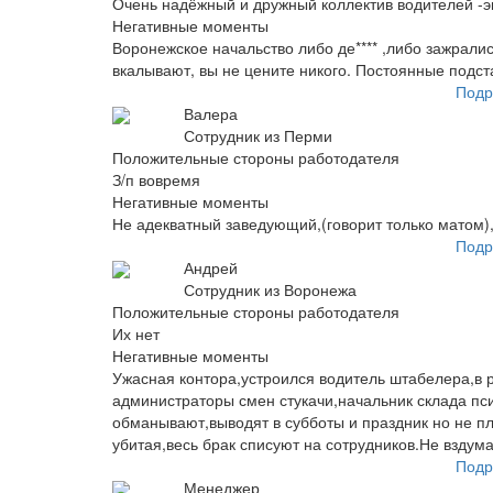
Очень надёжный и дружный коллектив водителей -э
Негативные моменты
Воронежское начальство либо де**** ,либо зажрались
вкалывают, вы не цените никого. Постоянные подст
Подр
Валера
Сотрудник из Перми
Положительные стороны работодателя
З/п вовремя
Негативные моменты
Не адекватный заведующий,(говорит только матом)
Подр
Андрей
Сотрудник из Воронежа
Положительные стороны работодателя
Их нет
Негативные моменты
Ужасная контора,устроился водитель штабелера,в р
администраторы смен стукачи,начальник склада пси
обманывают,выводят в субботы и праздник но не п
убитая,весь брак списуют на сотрудников.Не вздумай
Подр
Менеджер