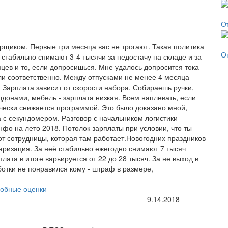
О
рщиком. Первые три месяца вас не трогают. Такая политика
О
 стабильно снимают 3-4 тысячи за недостачу на складе и за
яцев и то, если допросишься. Мне удалось допросится тока
ли соответственно. Между отпусками не менее 4 месяца
в. Зарплата зависит от скорости набора. Собираешь ручки,
донами, мебель - зарплата низкая. Всем наплевать, если
ически снижается программой. Это было доказано мной,
а с секундомером. Разговор с начальником логистики
фо на лето 2018. Потолок зарплаты при условии, что ты
от сотрудницы, которая там работает.Новогодних праздников
таризация. За неё стабильно ежегодно снимают 7 тысяч
лата в итоге варьируется от 22 до 28 тысяч. За не выход в
отки не понравился кому - штраф в размере,
обные оценки
9.14.2018