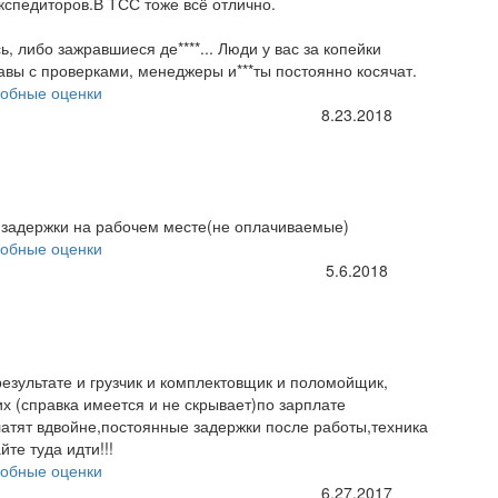
кспедиторов.В ТСС тоже всё отлично.
, либо зажравшиеся де****... Люди у вас за копейки
авы с проверками, менеджеры и***ты постоянно косячат.
обные оценки
8.23.2018
,задержки на рабочем месте(не оплачиваемые)
обные оценки
5.6.2018
езультате и грузчик и комплектовщик и поломойщик,
х (справка имеется и не скрывает)по зарплате
латят вдвойне,постоянные задержки после работы,техника
те туда идти!!!
обные оценки
6.27.2017