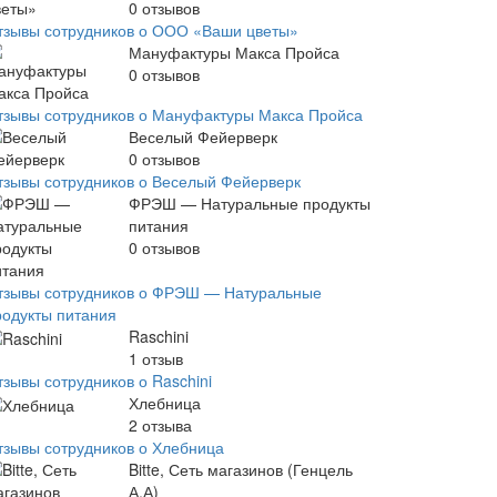
0
отзывов
тзывы сотрудников о ООО «Ваши цветы»
Мануфактуры Макса Пройса
0
отзывов
тзывы сотрудников о Мануфактуры Макса Пройса
Веселый Фейерверк
0
отзывов
тзывы сотрудников о Веселый Фейерверк
ФРЭШ — Натуральные продукты
питания
0
отзывов
тзывы сотрудников о ФРЭШ — Натуральные
родукты питания
Raschini
1
отзыв
тзывы сотрудников о Raschini
Хлебница
2
отзыва
тзывы сотрудников о Хлебница
Bitte, Сеть магазинов (Генцель
А.А)