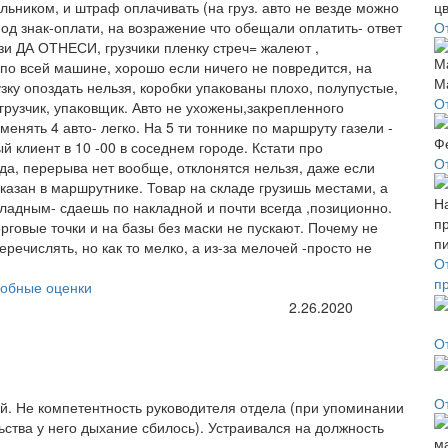
ьником, и штраф оплачивать (на груз. авто не везде можно
од знак-оплати, на возражение что обещали оплатить- ответ
О
рузи ДА ОТНЕСИ, грузчики пленку стреч= жалеют ,
по всей машине, хорошо если ничего не повредится, на
рузку опоздать нельзя, коробки упакованы плохо, полупустые,
О
, грузчик, упаковщик. Авто не ухожены,закрепленного
менять 4 авто- легко. На 5 ти тоннике по маршруту газели -
ый клиент в 10 -00 в соседнем городе. Кстати про
О
да, перерыва нет вообще, отклонятся нельзя, даже если
казан в маршрутнике. Товар на складе грузишь местами, а
ладным- сдаешь по накладной и почти всегда ,позиционно.
рговые точки и на базы без маски не пускают. Почему не
еречислять, но как то мелко, а из-за мелочей -просто не
О
п
обные оценки
2.26.2020
О
О
й. Не компетентность руководителя отдела (при упоминании
ьства у него дыхание сбилось). Устраивался на должность