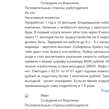
Сотрудник из Воронежа
Положительные стороны работодателя
Их нет
Негативные моменты
Проработал 1 год и 10 месяцев. Кладовщиком-набо
компании. Начиная с четвёртого месяца с зарплаты
брак. В первый отпуск можно уйти тока через 9 мес
через 11 месяцев после трудоустройства на 2 неде
должно быть. Задержки на работе до 2-х - 3-х часо
маркеры - зарплата высокая. Собираешь бумагу под
тебе дают тока бумагу или мебель. Набор автомат
когда я стал высчитывать реальную скорость набор
привело к моему штрафу в размере 8000 рублей. Ин
тихоня и работаешь в свои выходные 28000. Инфо 
нет. Ежегодно с 02.01 по 07.01 идёт годовая инвен
рублей за недостачу более 1 миллиона рублей. Зарп
выходной - грозят штрафами. Если во время подраб
превышающую саму подработку в 1,5 раза.
Подр
Иван
Сотрудник из Воронежа
Положительные стороны работодателя