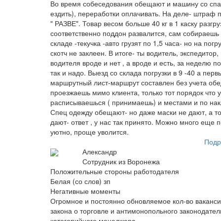
Во время собеседования обещают и машину со спал
ездить), переработки оплачивать. На деле- штраф п
" РАЗВЕ". Товар весом больше 40 кг в 1 каску разг
соответственно поддон развалится, сам собираешь 
складе -текучка -авто грузят по 1,5 часа- но на пог
скотч не заклеен. В итоге- ты водитель, экспедитор
водителя вроде и нет , а вроде и есть, за неделю по
так и надо. Выезд со склада погрузки в 9 -40 а перв
маршрутный лист-маршрут составлен без учета обе
проезжаешь мимо клиента, только тот порядок что у
расписываешься ( принимаешь) и местами и по нак
Спец одежду обещают- но даже маски не дают, а то
дают- ответ , у нас так принято. Можно много еще п
уютно, проще уволится.
Подр
Александр
Сотрудник из Воронежа
Положительные стороны работодателя
Белая (со слов) зп
Негативные моменты
Огромное и постоянно обновляемое кол-во ваканси
закона о торговле и антимонопольного законодател
категорийного менеджера.