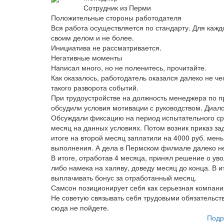
Сотрудник из Перми
Положительные стороны работодателя
Вся работа осуществляется по стандарту. Для кажд
своим делом и не более.
Инициатива не рассматривается.
Негативные моменты
Написал много, но не поленитесь, прочитайте.
Как оказалось, работодатель оказался далеко не ч
такого разворота событий.
При трудоустройстве на должность менеджера по 
обсудили условия мотивации с руководством. Диал
Обсуждали фиксацию на период испытательного сро
месяц на данных условиях. Потом возник приказ за
итоге на второй месяц заплатили на 4000 руб. мен
выполнения. А дела в Пермском филиале далеко не
В итоге, отработав 4 месяца, принял решение о уво
либо намека на халяву, доведу месяц до конца. В 
выплачивать бонус за отработанный месяц.
Самсон позиционирует себя как серьезная компания
Не советую связывать себя трудовыми обязательств
сюда не пойдете.
Подр