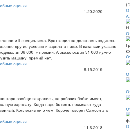
обные оценки
От
1.20.2020
А.
О
олжности it специалиста. Брат ходил на должность водитель
ршенно другие условия и зарплата ниже. В вакансии указано
ыходных, зп 36 000, + премии. А оказалось зп 31 000 нужно
О
рузить машину, премий нет.
обные оценки
8.15.2019
О
О
 контора вообще зажрались, на рабочих бабки имеет,
олную зарплату. Когда надо бс взять посылают куда
О
енный. Коллектив ни о чем. Короче говорят Самсон это
обные оценки
О
11.6.2018