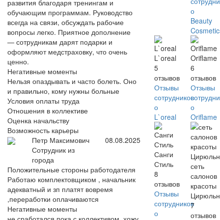
сотрудни
развития благодаря тренингам и
о
обучающим программам. Руководство
Beauty
всегда на связи, обсуждать рабочие
Cosmetic
вопросы легко. Приятное дополнение
— сотрудникам дарят подарки и
оформляют медстраховку, что очень
L`oreal
Oriflame
ценно.
5
6
Негативные моменты
отзывов
отзывов
Нельзя опаздывать и часто болеть. Оно
Отзывы
Отзывы
и правильно, кому нужны больные
сотрудников
сотрудни
Условия оплаты труда
о
о
Отношения в коллективе
L`oreal
Oriflame
Оценка начальству
Возможность карьеры
Петр Максимович
08.08.2025
Сотрудник из
Санги
города
Стиль
сеть
Положительные стороны работодателя
8
салонов
Работаю комплектовщиком , начальник
отзывов
красоты
адекватный и зп платят вовремя
Отзывы
Цирюльн
,переработки оплачиваются
сотрудников
7
Негативные моменты
о
отзывов
не сработался пока с коллективом, хожу