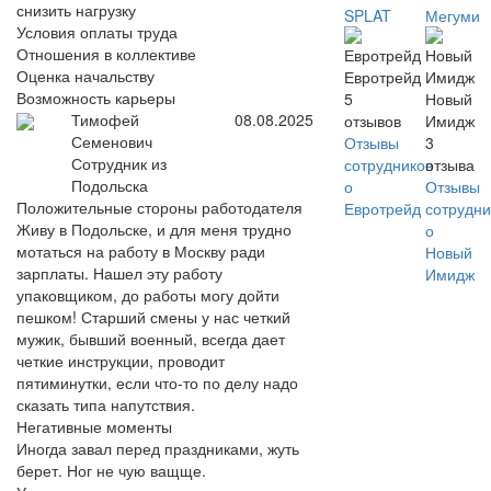
снизить нагрузку
SPLAT
Мегуми
Условия оплаты труда
Отношения в коллективе
Оценка начальству
Евротрейд
Возможность карьеры
5
Новый
Тимофей
08.08.2025
отзывов
Имидж
Семенович
Отзывы
3
Сотрудник из
сотрудников
отзыва
Подольска
о
Отзывы
Положительные стороны работодателя
Евротрейд
сотрудни
Живу в Подольске, и для меня трудно
о
мотаться на работу в Москву ради
Новый
зарплаты. Нашел эту работу
Имидж
упаковщиком, до работы могу дойти
пешком! Старший смены у нас четкий
мужик, бывший военный, всегда дает
четкие инструкции, проводит
пятиминутки, если что-то по делу надо
сказать типа напутствия.
Негативные моменты
Иногда завал перед праздниками, жуть
берет. Ног не чую ващще.