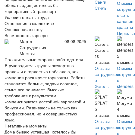
Санги
Отзывы
обедать один( хотелось бы
Стиль
сотрудни
корпоративный транспорт
о сеть
Условия оплаты труда
салонов
Отношения в коллективе
красоты
Оценка начальству
Цирюльн
Возможность карьеры
Марта
08.08.2025
Сотрудник из
Эстель
stenders
Москвы
10
5
Положительные стороны работодателя
отзывов
отзывов
Я руководитель группы экспортных
Отзывы
Отзывы
продаж и с гордостью наблюдаю, как
сотрудников
сотрудни
компания расширяет горизонты. Работы
о
о
становится больше, задачи сложнее,
Эстель
stenders
семья все понимает. Высокие
требования к результатам
компенсируются достойной зарплатой и
SPLAT
Мегуми
бонусами. Развиваюсь не только как
5
4
профессионал, но и совершенствую
отзывов
отзыва
язык.
Отзывы
Отзывы
Негативные моменты
сотрудников
сотрудни
Дома бываю уставшая, хотелось бы
о
о