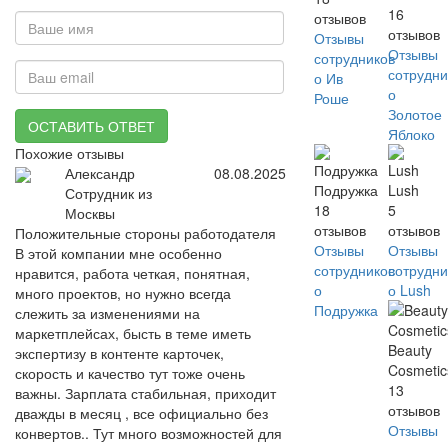
16
отзывов
отзывов
Отзывы
Отзывы
сотрудников
сотрудни
о Ив
о
Роше
Золотое
ОСТАВИТЬ ОТВЕТ
Яблоко
Похожие отзывы
Александр
08.08.2025
Подружка
Lush
Сотрудник из
18
5
Москвы
отзывов
отзывов
Положительные стороны работодателя
Отзывы
Отзывы
В этой компании мне особенно
сотрудников
сотрудни
нравится, работа четкая, понятная,
о
о Lush
много проектов, но нужно всегда
Подружка
слежить за изменениями на
маркетплейсах, бысть в теме иметь
Beauty
экспертизу в контенте карточек,
Cosmetic
скорость и качество тут тоже очень
13
важны. Зарплата стабильная, приходит
отзывов
дважды в месяц , все официально без
Отзывы
конвертов.. Тут много возможностей для