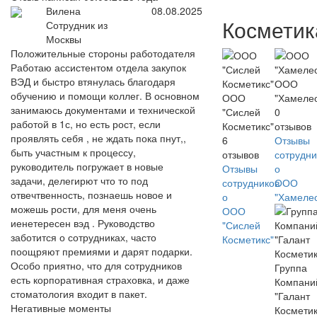
Вилена
08.08.2025
Косметик
Сотрудник из
Москвы
Положительные стороны работодателя
Работаю ассистентом отдела закупок
ВЭД и быстро втянулась благодаря
ООО
обучению и помощи коллег. В основном
ООО
"Хамеле
занимаюсь документами и технической
"Сислей
0
работой в 1с, но есть рост, если
Косметикс"
отзывов
проявлять себя , не ждать пока пнут,,
6
Отзывы
быть участным к процессу,
отзывов
сотрудни
руководитель погружает в новые
Отзывы
о
задачи, делегирют что то под
сотрудников
ООО
отвечтвенность, познаешь новое и
о
"Хамеле
можешь рости, для меня очень
ООО
иенетересен вэд . Руководство
"Сислей
заботится о сотрудниках, часто
Косметикс"
поощряют премиями и дарят подарки.
Особо приятно, что для сотрудников
Группа
есть корпоративная страховка, и даже
Компани
стоматология входит в пакет.
"Галант
Негативные моменты
Косметик