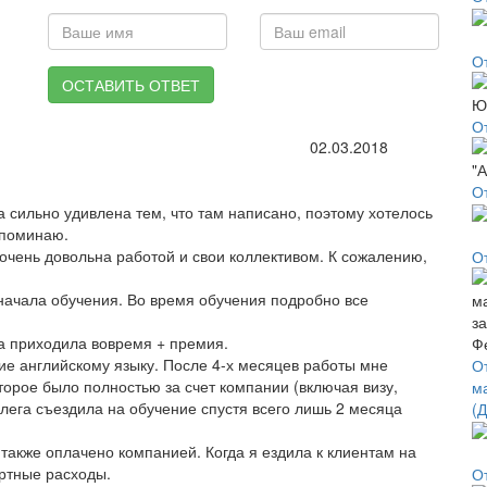
О
ОСТАВИТЬ ОТВЕТ
О
02.03.2018
О
 сильно удивлена тем, что там написано, поэтому хотелось
споминаю.
чень довольна работой и свои коллективом. К сожалению,
О
 начала обучения. Во время обучения подробно все
да приходила вовремя + премия.
е английскому языку. После 4-х месяцев работы мне
О
торое было полностью за счет компании (включая визу,
м
ллега съездила на обучение спустя всего лишь 2 месяца
(
также оплачено компанией. Когда я ездила к клиентам на
ртные расходы.
О