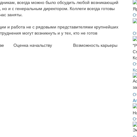
рудникам, всегда можно было обсудить любой возникающий
 но и с генеральным директором. Коллеги всегда готовы
час заняты.
О
кции и работа не с рядовыми представителями крупнейших
руднения могут возникнуть и у тех, кто не готов
О
ве
Оценка начальству
Возможность карьеры
О
К
О
A
О