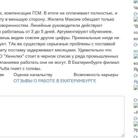
, компенсации ГСМ. В итоге не оплачивает полностью, и
О
ату в меньшую сторону. Желепа Максим обещает только
говоренностям. Линейные руководители действуют
 работаешь от 3 до 5 дней. Аргументируют обучением.
чаешь видим совсем другие цифры. Премиальные нигде не
ует. ТАк же существую серьезные проблемы с поставкой
О
акту поставку задерживают месяцами. Удивительно что
к
ОО "Хеннлих" стоит в черном списке у ряда промышленных
мпаниями работать они не могут. В Екатеринбурге филиал
ыба гниет с головы.
ве
Оценка начальству
Возможность карьеры
О
ОТЗЫВЫ О РАБОТЕ В ЕКАТЕРИНБУРГЕ
Я
О
О
О