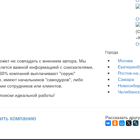
О
О
О
Города
Москва
жет не совпадать с мнением автора. Мы
Екатеринб
елится важной информацией с соискателями,
Ростов-на
е 60% компаний выплачивают "серую"
Самара
, имеют начальников "самодуров", либо
Новосибир
ии сотрудников или клиентов.
Челябинск
 поиски идеальной работы!
ить компанию
Рассказать другу