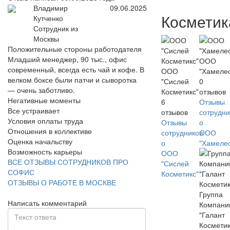
Владимир
09.06.2025
Косметик
Кутченко
Сотрудник из
Москвы
Положительные стороны работодателя
Младший менеджер, 90 тыс., офис
ООО
современный, всегда есть чай и кофе. В
ООО
"Хамеле
велком боксе были патчи и сыворотка
"Сислей
0
— очень заботливо.
Косметикс"
отзывов
Негативные моменты
6
Отзывы
Все устраивает
отзывов
сотрудни
Условия оплаты труда
Отзывы
о
Отношения в коллективе
сотрудников
ООО
Оценка начальству
о
"Хамеле
Возможность карьеры
ООО
ВСЕ ОТЗЫВЫ СОТРУДНИКОВ ПРО
"Сислей
СОФИС
Косметикс"
ОТЗЫВЫ О РАБОТЕ В МОСКВЕ
Группа
Написать комментарий
Компани
"Галант
Косметик