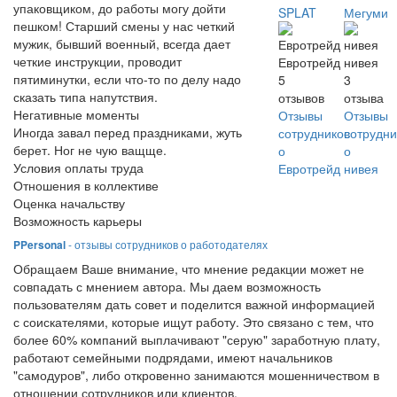
упаковщиком, до работы могу дойти
SPLAT
Мегуми
пешком! Старший смены у нас четкий
мужик, бывший военный, всегда дает
четкие инструкции, проводит
Евротрейд
нивея
пятиминутки, если что-то по делу надо
5
3
сказать типа напутствия.
отзывов
отзыва
Негативные моменты
Отзывы
Отзывы
Иногда завал перед праздниками, жуть
сотрудников
сотрудни
берет. Ног не чую ващще.
о
о
Условия оплаты труда
Евротрейд
нивея
Отношения в коллективе
Оценка начальству
Возможность карьеры
PPersonal
- отзывы сотрудников о работодателях
Обращаем Ваше внимание, что мнение редакции может не
совпадать с мнением автора. Мы даем возможность
пользователям дать совет и поделится важной информацией
с соискателями, которые ищут работу. Это связано с тем, что
более 60% компаний выплачивают "серую" заработную плату,
работают семейными подрядами, имеют начальников
"самодуров", либо откровенно занимаются мошенничеством в
отношении сотрудников или клиентов.