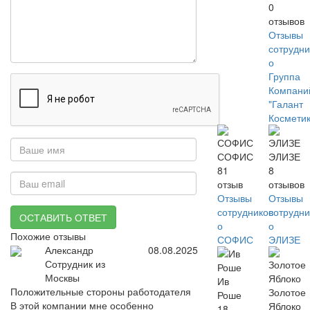
0
отзывов
Отзывы
сотрудни
о
Группа
Компани
"Галант
Косметик
СОФИС
ЭЛИЗЕ
81
8
отзыв
отзывов
Отзывы
Отзывы
сотрудников
сотрудни
ОСТАВИТЬ ОТВЕТ
о
о
Похожие отзывы
СОФИС
ЭЛИЗЕ
Александр
08.08.2025
Сотрудник из
Москвы
Ив
Положительные стороны работодателя
Золотое
Роше
В этой компании мне особенно
Яблоко
18