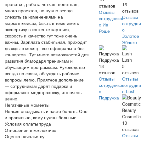
нравится, работа четкая, понятная,
16
отзывов
много проектов, но нужно всегда
отзывов
Отзывы
слежить за изменениями на
Отзывы
сотрудников
маркетплейсах, бысть в теме иметь
сотрудни
о Ив
экспертизу в контенте карточек,
о
Роше
скорость и качество тут тоже очень
Золотое
важны. Зарплата стабильная, приходит
Яблоко
дважды в месяц , все официально без
конвертов.. Тут много возможностей для
Подружка
Lush
развития благодаря тренингам и
18
5
обучающим программам. Руководство
отзывов
отзывов
всегда на связи, обсуждать рабочие
Отзывы
Отзывы
вопросы легко. Приятное дополнение
сотрудников
сотрудни
— сотрудникам дарят подарки и
о
о Lush
оформляют медстраховку, что очень
Подружка
ценно.
Негативные моменты
Beauty
Нельзя опаздывать и часто болеть. Оно
Cosmetic
и правильно, кому нужны больные
13
Условия оплаты труда
отзывов
Отношения в коллективе
Отзывы
Оценка начальству