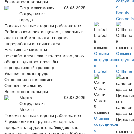
сотрудни
Возможность карьеры
о
Петр Максимович
08.08.2025
Beauty
Сотрудник из
Cosmetic
города
Положительные стороны работодателя
Работаю комплектовщиком , начальник
L`oreal
Oriflame
адекватный и зп платят вовремя
5
6
,переработки оплачиваются
отзывов
отзывов
Негативные моменты
Отзывы
Отзывы
не сработался пока с коллективом, хожу
сотрудников
сотрудни
обедать один( хотелось бы
о
о
корпоративный транспорт
L`oreal
Oriflame
Условия оплаты труда
Отношения в коллективе
Оценка начальству
Возможность карьеры
Санги
Марта
08.08.2025
Стиль
сеть
Сотрудник из
8
салонов
Москвы
отзывов
красоты
Положительные стороны работодателя
Отзывы
Цирюльн
Я руководитель группы экспортных
сотрудников
7
продаж и с гордостью наблюдаю, как
о
отзывов
компания расширяет горизонты. Работы