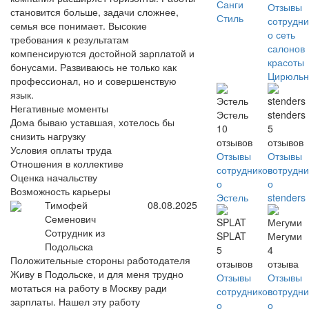
Санги
Отзывы
становится больше, задачи сложнее,
Стиль
сотрудни
семья все понимает. Высокие
о сеть
требования к результатам
салонов
компенсируются достойной зарплатой и
красоты
бонусами. Развиваюсь не только как
Цирюльн
профессионал, но и совершенствую
язык.
Негативные моменты
Эстель
stenders
Дома бываю уставшая, хотелось бы
10
5
снизить нагрузку
отзывов
отзывов
Условия оплаты труда
Отзывы
Отзывы
Отношения в коллективе
сотрудников
сотрудни
Оценка начальству
о
о
Возможность карьеры
Эстель
stenders
Тимофей
08.08.2025
Семенович
Сотрудник из
SPLAT
Мегуми
Подольска
5
4
Положительные стороны работодателя
отзывов
отзыва
Живу в Подольске, и для меня трудно
Отзывы
Отзывы
мотаться на работу в Москву ради
сотрудников
сотрудни
зарплаты. Нашел эту работу
о
о