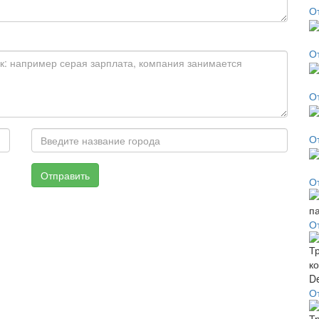
О
О
О
О
Отправить
О
О
О