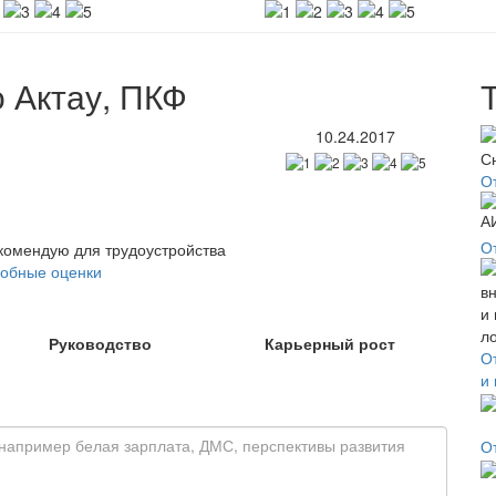
 Актау, ПКФ
10.24.2017
О
О
екомендую для трудоустройства
обные оценки
Руководство
Карьерный рост
О
и
О