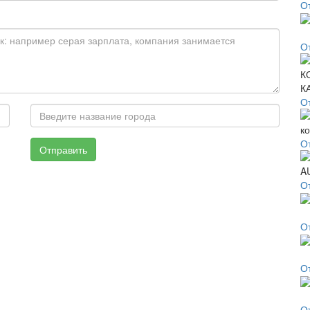
О
О
О
О
Отправить
О
О
О
О