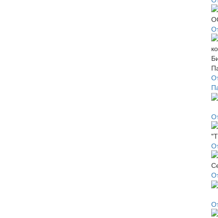
О
О
П
О
О
О
О