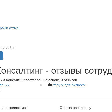
ервый отзыв
онсалтинг - отзывы сотру
йм Консалтинг составлен на основе 0 отзывов
пании
Услуги для бизнеса
u
ия в коллективе
Оценка начальству