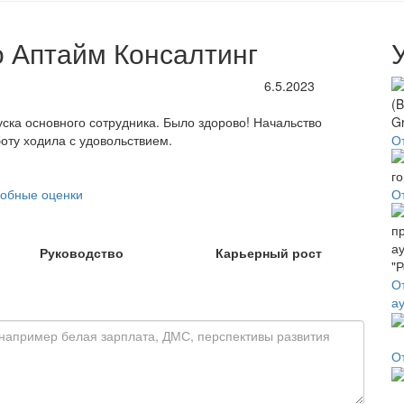
о Аптайм Консалтинг
6.5.2023
уска основного сотрудника. Было здорово! Начальство
О
оту ходила с удовольствием.
О
обные оценки
Руководство
Карьерный рост
О
а
О