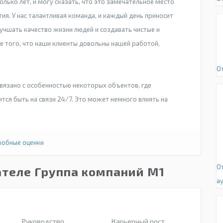
лько лет, и могу сказать, что это замечательное место
ия. У нас талантливая команда, и каждый день приносит
учшать качество жизни людей и создавать чистые и
е того, что наши клиенты довольны нашей работой,
О
связано с особенностью некоторых объектов, где
тся быть на связи 24/7. Это может немного влиять на
обные оценки
О
ателе Группа компаний М1
а
Руководство
Карьерный рост