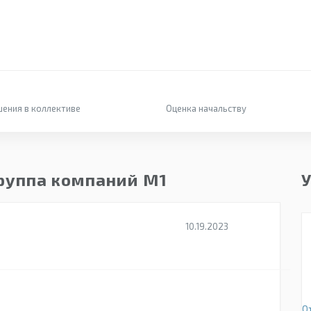
ения в коллективе
Оценка начальству
руппа компаний М1
У
10.19.2023
О