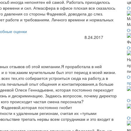
осьб иногда непонятен ей самой. Работать приходилось
о времени и сил. Атмасфера в офисе плохая все сказалось
О
го давления со стороны Фадеевой, доводила до слез.
ует работе и требованиям. Личного времени и нормальных
О
обные оценки
8.24.2017
О
ных отзывов об этой компании.Я проработала в ней
й и о том,каким мучительным был этот период в моей жизни.
О
всех тех,кто собирается устроиться сюда на работу,а в
п
мела печальный опыт общения и контактирования,а больше
адеевой Олесе Геннадьевне, которая постоянно переходит
изнь и дискриминацию. Задаюсь вопросом, почему директор
О
а кого происходит частая смена персонала?
я Фадеевой,которая постоянно гнобит
тности к удаленным регионам, считая их «тупыми
О
вольствие трепать нервы всем сотрудникам и это входит в
авцов имеется негативное отношение к Фадеевой. Ведь не