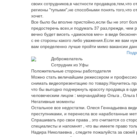
своих сотрудников,в частности продавцов,тем,что о
регионы "тупыми",не способными понять того,что от
хочет.
Все было бы вполне пристойно,если бы не этот бол
предостеречь всех,и подумать 37 раз,прежде, чем р
вечно будет висеть «дамоклов меч» в виде бескон
с ее стороны какого либо уважения.Если же вам ну
вам определенно лучше пройти мимо вакансии дан
Подр
Доброжелатель
Сотрудник из Уфы
Положительные стороны работодателя
Можно стать величайшим режиссером и профессиона
снимать видеопрезентацию по товару.Научитесь пр
что бы выгодно подчеркнуть красоту продавца в од
человеческим лицом : мерчандайзер Ольга , Ольга 
Негативные моменты
Остальное все недостатки. Олеся Геннадьевна ви
преступниками, и перенесла все наработанные мет
Спрашивать про свои права , это считается со сто
специалисты и напомнят , что вы имеете право толь
Надира Николаевна , следите пожалуйста за своей 