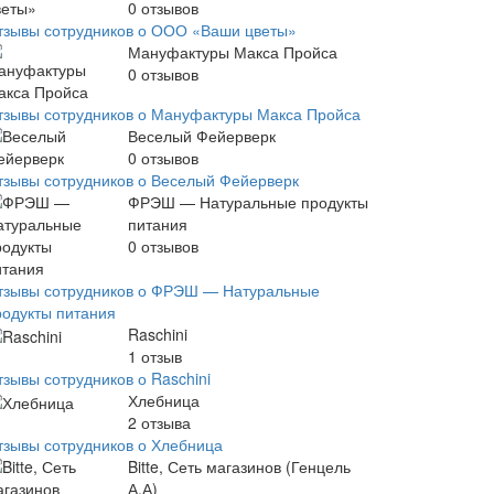
0
отзывов
тзывы сотрудников о ООО «Ваши цветы»
Мануфактуры Макса Пройса
0
отзывов
тзывы сотрудников о Мануфактуры Макса Пройса
Веселый Фейерверк
0
отзывов
тзывы сотрудников о Веселый Фейерверк
ФРЭШ — Натуральные продукты
питания
0
отзывов
тзывы сотрудников о ФРЭШ — Натуральные
родукты питания
Raschini
1
отзыв
тзывы сотрудников о Raschini
Хлебница
2
отзыва
тзывы сотрудников о Хлебница
Bitte, Сеть магазинов (Генцель
А.А)