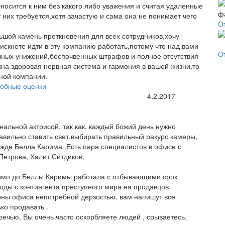
тносится к ним без какого либо уважения и считая удаленные
 них требуется,хотя зачастую и сама она не понимает чего
О
ьшой камень преткновения для всех сотрудников,хочу
искнете идти в эту компанию работать,потому что над вами
О
ечных унижений,беспочвенных штрафов и полное отсутствия
жна здоровая нервная система и гармония в вашей жизни,то
ной компании.
обные оценки
4.2.2017
льной актрисой, так как, каждый божий день нужно
авильно ставить свет,выбирать правильный ракурс камеры,
ежде Белла Карима .Есть пара специалистов в офисе с
Петрова, Халит Ситдиков.
димо до Беллы Каримы работала с отбывающими срок
оды с контингента преступного мира на продавцов.
роны офиса непотребной дерзостью, вам напишут все
ко продавать .
речью, Вы очень часто оскорбляете людей , срываетесь,