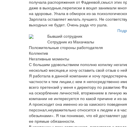
получала распоряжения от Фадеевой,смысл этих пр
даже в выходные,переписки в воцап занимали мног
на здоровье. Упала в обморок из-за психологическо
Зарплата оставляет желать лучшего. Не соответств
выходных не будет. Очень рада что ушла.
Подр
Бывший сотрудник
Сотрудник из Махачкалы
Положительные стороны работодателя
Коллектив
Негативные моменты
С большим удовольствием пополню копилку негатив
несколькo месяцев,и хочу оставить свой отзыв о не
Я работала в данной компании и хочу предостеречь 
частности к тем лицам,с кем я непосредственно и
всего претензий у меня к директору по развитию Ф
на оскорбление личностей, вторжением в личную ж
компании не интересуется по какой причине и из-з
А происходит она именно из-за хамского поведени
персонал,неуважительно относится к людям и в час
обезьянами». Я так понимаю, что ей доставляет удо
ее прямые обязанности.
В компании у всех сотрудников, директоров и прод