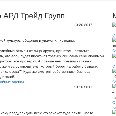
 АРД Трейд Групп
10.26.2017
О
акой культуры общения и уважения к людям.
алебные отзывы от лица других, при этом настолько
О
ь, что если будет писать от третьих лиц сама себе любимой
ераторы все проверят. А прежде чем поливать грязью
то же я за руководитель, который берет на работу бывших
О
ть человека?" Куда же смотрят собственники бизнеса,
одителей.
обные оценки
О
10.16.2017
От
г
очу предупридить всех кто захочет туда пайти. Часто