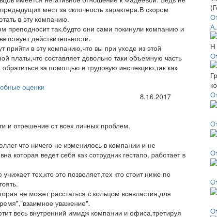
с предыдущих мест за склочность характера.В скором
От
отать в эту компанию.
А.
ом преподносит так,будто они сами покинули компанию и
етствует действительности.
ут прийти в эту компанию,что вы при уходе из этой
О
ной платы,что составляет довольно таки объемную часть
 обратиться за помощью в трудовую инспекцию,так как
обные оценки
О
8.16.2017
О
ти и отрешение от всех личных проблем.
оллег что ничего не изменилось в компании и не
О
на которая ведет себя как сотрудник гестапо, работает в
унижает тех,кто это позволяет,тех кто стоит ниже по
О
тоять.
орая не может расстаться с кольцом всевластия,для
время","взаимное уважение".
О
ортит весь внутренний имидж компании и офиса,третируя