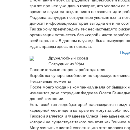
зря же про нее уже давно говорят, что уволили ее 
времени случится так,что никто не захочет идти раб
Фадеева вынуждает сотрудников увольняться,а пот
доносит информацию,которая выгодна ей и не соотв
Так же хочу предупредить тех несчастных,что рискн
организации останетесь без «серой» части заработ
всей зарплаты.В данном случае,я была вынужденна
ждать правды здесь нет смысла.
Подр
Дружелюбный сосед
Сотрудник из Уфы
Положительные стороны работодателя
Выроботка суперспособности по стрессоустоичивос
Негативные моменты
После моего ухода из компании,узнала от бывших к
изменится,пока сотрудник Фадеева Олеся Геннадьев
данной компании.
Есть такой тип людей,который наслаждается тем,что 
карьерной лестнице,и которые не могут за себя пос
Таковой является и Фадеева Олеся Геннадьевна,кот
которой не существует такого понятия как "личное 
Могу заявить с чистой совестью,что этот человек п