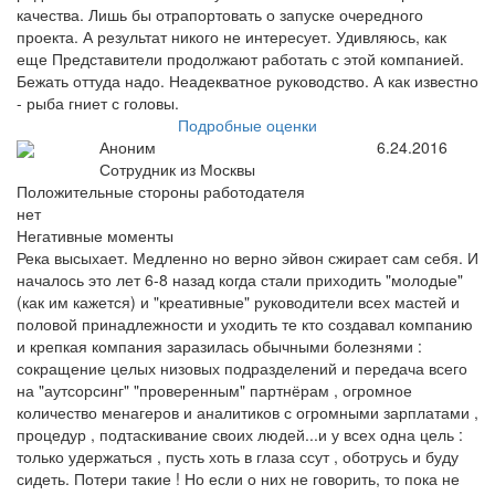
качества. Лишь бы отрапортовать о запуске очередного
проекта. А результат никого не интересует. Удивляюсь, как
еще Представители продолжают работать с этой компанией.
Бежать оттуда надо. Неадекватное руководство. А как известно
- рыба гниет с головы.
Подробные оценки
Аноним
6.24.2016
Сотрудник из Москвы
Положительные стороны работодателя
нет
Негативные моменты
Река высыхает. Медленно но верно эйвон сжирает сам себя. И
началось это лет 6-8 назад когда стали приходить "молодые"
(как им кажется) и "креативные" руководители всех мастей и
половой принадлежности и уходить те кто создавал компанию
и крепкая компания заразилась обычными болезнями :
сокращение целых низовых подразделений и передача всего
на "аутсорсинг" "проверенным" партнёрам , огромное
количество менагеров и аналитиков с огромными зарплатами ,
процедур , подтаскивание своих людей...и у всех одна цель :
только удержаться , пусть хоть в глаза ссут , оботрусь и буду
сидеть. Потери такие ! Но если о них не говорить, то пока не