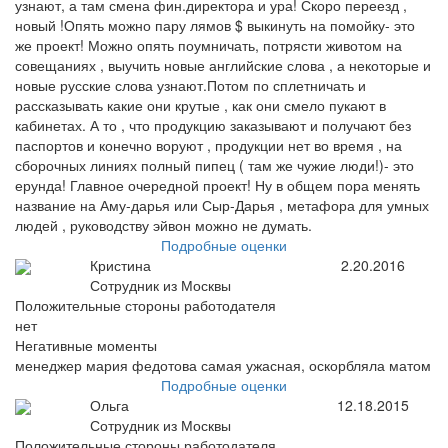
узнают, а там смена фин.директора и ура! Скоро переезд ,
новый !Опять можно пару лямов $ выкинуть на помойку- это
же проект! Можно опять поумничать, потрясти животом на
совещаниях , выучить новые английские слова , а некоторые и
новые русские слова узнают.Потом по сплетничать и
рассказывать какие они крутые , как они смело пукают в
кабинетах. А то , что продукцию заказывают и получают без
паспортов и конечно воруют , продукции нет во время , на
сборочных линиях полный пипец ( там же чужие люди!)- это
ерунда! Главное очередной проект! Ну в общем пора менять
название на Аму-дарья или Сыр-Дарья , метафора для умных
людей , руководству эйвон можно не думать.
Подробные оценки
Кристина
2.20.2016
Сотрудник из Москвы
Положительные стороны работодателя
нет
Негативные моменты
менеджер мария федотова самая ужасная, оскорбляла матом
Подробные оценки
Ольга
12.18.2015
Сотрудник из Москвы
Положительные стороны работодателя