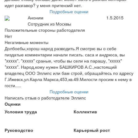
идет разгавор? у меня притензий нет.
Подробные оценки
Аноним
1.5.2015
Сотрудник из Москвы
Положительные стороны работодателя
Нет
Негативные моменты
Долбоебы,хорош народ разводить.Я смотрю вы о себе
пиздатые комментарии начали писать. саса и андрюса, вы
*xxxxx*, *xxxxx* сраные, чтобы вы сели на парашу, *xxxxx*
*xxxxx*. Народ,кому нужен БАШКИРОВ А.С.,настоящий
владелец ООО Эллипс или бам строй, обращайтесь по адресу
Г.Ижевск,ул.Карла Маркса,453,кв.49.Милости просим к нему в
гости.....
Подробные оценки
Написать отзыв о работодателе Эллипс
Оценки
Условия труда
Коллектив
Руководство
Карьерный рост