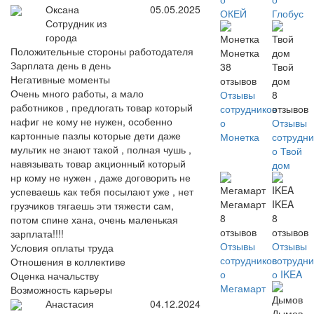
Оксана
05.05.2025
ОКЕЙ
Глобус
Сотрудник из
города
Положительные стороны работодателя
Монетка
Зарплата день в день
38
Твой
Негативные моменты
отзывов
дом
Очень много работы, а мало
Отзывы
8
работников , предлогать товар который
сотрудников
отзывов
нафиг не кому не нужен, особенно
о
Отзывы
картонные пазлы которые дети даже
Монетка
сотрудни
мультик не знают такой , полная чушь ,
о Твой
навязывать товар акционный который
дом
нр кому не нужен , даже договорить не
успеваешь как тебя посылают уже , нет
Мегамарт
IKEA
грузчиков тягаешь эти тяжести сам,
8
8
потом спине хана, очень маленькая
отзывов
отзывов
зарплата!!!!
Отзывы
Отзывы
Условия оплаты труда
сотрудников
сотрудни
Отношения в коллективе
о
о IKEA
Оценка начальству
Мегамарт
Возможность карьеры
Анастасия
04.12.2024
Дымов