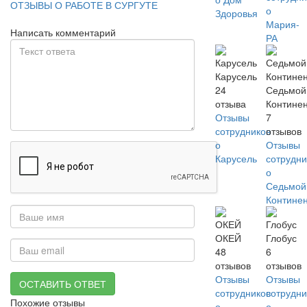
ОТЗЫВЫ О РАБОТЕ В СУРГУТЕ
о
Здоровья
Мария-
Написать комментарий
РА
Карусель
24
Седьмой
отзыва
Контине
Отзывы
7
сотрудников
отзывов
о
Отзывы
Карусель
сотрудни
о
Седьмой
Контине
ОКЕЙ
Глобус
48
6
отзывов
отзывов
Отзывы
Отзывы
ОСТАВИТЬ ОТВЕТ
сотрудников
сотрудни
Похожие отзывы
о
о