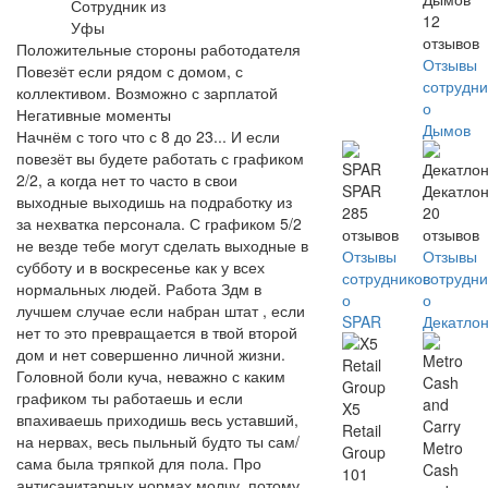
Сотрудник из
12
Уфы
отзывов
Положительные стороны работодателя
Отзывы
Повезёт если рядом с домом, с
сотрудни
коллективом. Возможно с зарплатой
о
Негативные моменты
Дымов
Начнём с того что с 8 до 23... И если
повезёт вы будете работать с графиком
2/2, а когда нет то часто в свои
SPAR
Декатло
выходные выходишь на подработку из
285
20
за нехватка персонала. С графиком 5/2
отзывов
отзывов
не везде тебе могут сделать выходные в
Отзывы
Отзывы
субботу и в воскресенье как у всех
сотрудников
сотрудни
нормальных людей. Работа Здм в
о
о
лучшем случае если набран штат , если
SPAR
Декатло
нет то это превращается в твой второй
дом и нет совершенно личной жизни.
Головной боли куча, неважно с каким
графиком ты работаешь и если
X5
впахиваешь приходишь весь уставший,
Retail
на нервах, весь пыльный будто ты сам/
Metro
Group
сама была тряпкой для пола. Про
Cash
101
антисанитарных нормах молчу, потому