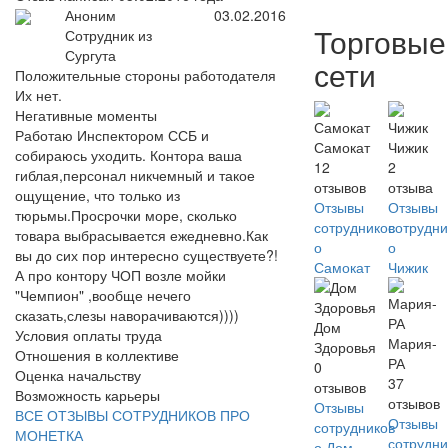
Аноним
03.02.2016
Торговые
Сотрудник из
Сургута
сети
Положительные стороны работодателя
Их нет.
Негативные моменты
Работаю Инспектором ССБ и
Самокат
Чижик
собираюсь уходить. Контора ваша
12
2
гиблая,персонал никчемный и такое
отзывов
отзыва
ощущение, что только из
Отзывы
Отзывы
тюрьмы.Просрочки море, сколько
сотрудников
сотрудни
товара выбрасывается ежедневно.Как
о
о
вы до сих пор интересно существуете?!
Самокат
Чижик
А про контору ЧОП возле мойки
"Чемпион" ,вообще нечего
сказать,слезы наворачиваются))))
Дом
Условия оплаты труда
Мария-
Здоровья
Отношения в коллективе
РА
0
Оценка начальству
37
отзывов
Возможность карьеры
отзывов
Отзывы
ВСЕ ОТЗЫВЫ СОТРУДНИКОВ ПРО
Отзывы
сотрудников
МОНЕТКА
сотрудни
о Дом