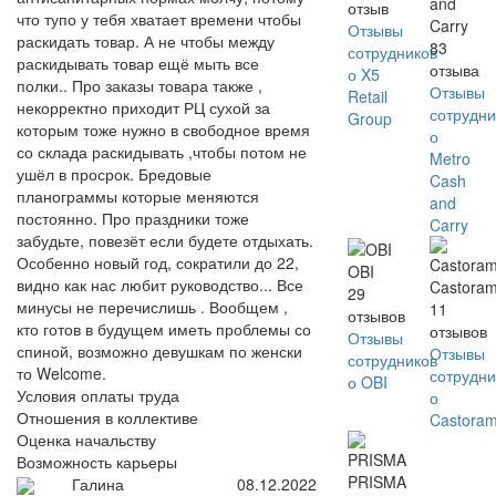
and
отзыв
что тупо у тебя хватает времени чтобы
Carry
Отзывы
раскидать товар. А не чтобы между
83
сотрудников
раскидывать товар ещё мыть все
отзыва
о X5
полки.. Про заказы товара также ,
Отзывы
Retail
некорректно приходит РЦ сухой за
сотрудни
Group
которым тоже нужно в свободное время
о
со склада раскидывать ,чтобы потом не
Metro
ушёл в просрок. Бредовые
Cash
планограммы которые меняются
and
постоянно. Про праздники тоже
Carry
забудьте, повезёт если будете отдыхать.
Особенно новый год, сократили до 22,
OBI
видно как нас любит руководство... Все
Castora
29
минусы не перечислишь . Вообщем ,
11
отзывов
кто готов в будущем иметь проблемы со
отзывов
Отзывы
спиной, возможно девушкам по женски
Отзывы
сотрудников
то Welcome.
сотрудни
о OBI
Условия оплаты труда
о
Отношения в коллективе
Castora
Оценка начальству
Возможность карьеры
PRISMA
Галина
08.12.2022