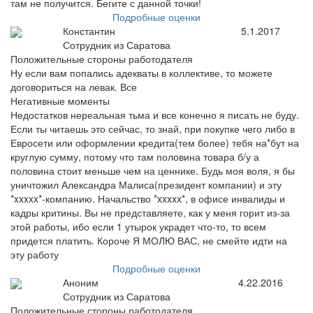
там не получится. Бегите с данной точки!
Подробные оценки
Константин
5.1.2017
Сотрудник из Саратова
Положительные стороны работодателя
Ну если вам попались адекваты в коллективе, то можете
договориться на левак. Все
Негативные моменты
Недостатков нереальная тьма и все конечно я писать не буду.
Если ты читаешь это сейчас, то знай, при покупке чего либо в
Евросети или оформлении кредита(тем более) тебя на*бут на
круглую сумму, потому что там половина товара б/у а
половина стоит меньше чем на ценнике. Будь моя воля, я бы
уничтожил Александра Малиса(президент компании) и эту
*xxxxx*-компанию. Начальство *xxxxx*, в офисе инвалиды и
кадры критины. Вы не представляете, как у меня горит из-за
этой работы, ибо если 1 утырок украдет что-то, то всем
придется платить. Короче Я МОЛЮ ВАС, не смейте идти на
эту работу
Подробные оценки
Аноним
4.22.2016
Сотрудник из Саратова
Положительные стороны работодателя