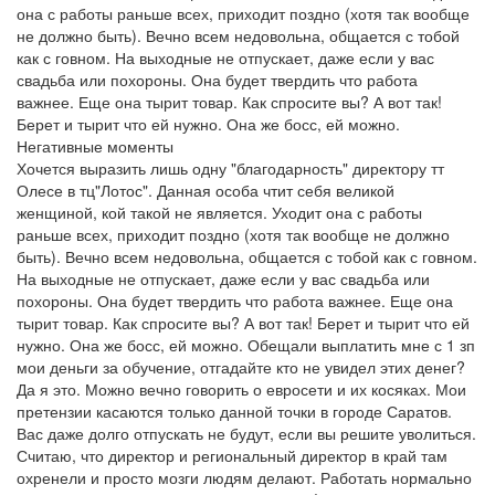
она с работы раньше всех, приходит поздно (хотя так вообще
не должно быть). Вечно всем недовольна, общается с тобой
как с говном. На выходные не отпускает, даже если у вас
свадьба или похороны. Она будет твердить что работа
важнее. Еще она тырит товар. Как спросите вы? А вот так!
Берет и тырит что ей нужно. Она же босс, ей можно.
Негативные моменты
Хочется выразить лишь одну "благодарность" директору тт
Олесе в тц"Лотос". Данная особа чтит себя великой
женщиной, кой такой не является. Уходит она с работы
раньше всех, приходит поздно (хотя так вообще не должно
быть). Вечно всем недовольна, общается с тобой как с говном.
На выходные не отпускает, даже если у вас свадьба или
похороны. Она будет твердить что работа важнее. Еще она
тырит товар. Как спросите вы? А вот так! Берет и тырит что ей
нужно. Она же босс, ей можно. Обещали выплатить мне с 1 зп
мои деньги за обучение, отгадайте кто не увидел этих денег?
Да я это. Можно вечно говорить о евросети и их косяках. Мои
претензии касаются только данной точки в городе Саратов.
Вас даже долго отпускать не будут, если вы решите уволиться.
Считаю, что директор и региональный директор в край там
охренели и просто мозги людям делают. Работать нормально