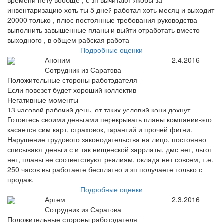
времени нету вообще , с зп вычитают якобы за
инвентаризацию хоть ты 5 дней работал хоть месяц и выходит
20000 только , плюс постоянные требования руководства
выполнить завышенные планы и выйти отработать вместо
выходного , в общем рабская работа
Подробные оценки
Аноним
2.4.2016
Сотрудник из Саратова
Положительные стороны работодателя
Если повезет будет хороший коллектив
Негативные моменты
13 часовой рабочий день, от таких условий кони дохнут.
Готовтесь своими деньгами перекрывать планы компании-это
касается сим карт, страховок, гарантий и прочей фигни.
Нарушение трудового законодательства на лицо, постоянно
списывают деньги с и так нищенской заррлаты, дмс нет, льгот
нет, планы не соответствуют реалиям, оклада нет совсем, т.е.
250 часов вы работаете бесплатно и зп получаете только с
продаж.
Подробные оценки
Артем
2.3.2016
Сотрудник из Саратова
Положительные стороны работодателя