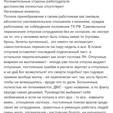
Положительные стороны работодателя
достоинства полностью отсутствуют
Негативные моменты
Полное пренебрежение к своим работникам как таковым.
абсолютно наплевательское отношение к мнениям, нуждам
работников. не соблюдение положение ТК РФ. Самовольное
перенесение отпусков сотрудников без их согласия, не смотря
на то, что у человека могут быть планы какие-то (путевки,
бронь, билеты купленные).. это никого не интересует -
самостоятельно перенесли на пару недель и все. В плане
отпусков оставляют последний подписанный лист, а
остальное перепечатывают как хочет госпожа ЛН. Отпускные
вовремя не выплачивают - иногда уже после отпуска выдают
отпускные. постоянные ошибки в расчете зарплат и отпускных.
и не дай Бог возмутиться! это смерти подобно! про годовую
премию вообще молчу - её практически нет. так, кость бросят,
чтобы не возмущались - вроде что-то дали. Больничные
полностью не оплачиваются, ДМС - одно название, а по факту
ерунда самая дешевая. Руководство выбирает себе
любимчиков и если не попала в этот круг - то все.. извините
мимо.. отношение скотское.. постоянные поиски врагов среди
своих же сотрудников.. грамотных и умеющих работать людей
очень мало. организация - настоящее болото, ни карьерного