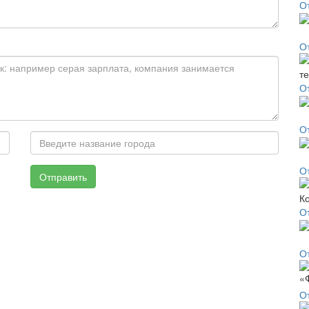
О
О
О
О
О
Отправить
О
От
О