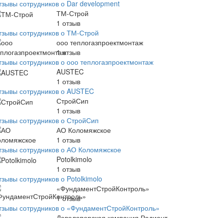
тзывы сотрудников о Dar development
ТМ-Строй
1
отзыв
тзывы сотрудников о ТМ-Строй
ооо теплогазпроектмонтаж
1
отзыв
тзывы сотрудников о ооо теплогазпроектмонтаж
AUSTEC
1
отзыв
тзывы сотрудников о AUSTEC
СтройСип
1
отзыв
тзывы сотрудников о СтройСип
АО Коломяжское
1
отзыв
тзывы сотрудников о АО Коломяжское
Potolkimolo
1
отзыв
зывы сотрудников о Potolkimolo
«ФундаментСтройКонтроль»
1
отзыв
тзывы сотрудников о «ФундаментСтройКонтроль»
Девелоперская компания Радиант