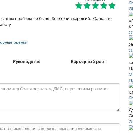
О
О
 с этим проблем не было. Коллектив хороший. Жаль, что
работу
О
обные оценки
От
Руководство
Карьерный рост
О
Н
О
О