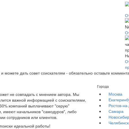
О
О
О
п
 и можете дать совет соискателям - обязательно оставьте коммент
Города
Москва
жет не совпадать с мнением автора. Мы
Екатеринб
елится важной информацией с соискателями,
Ростов-на
е 60% компаний выплачивают "серую"
Самара
, имеют начальников "самодуров", либо
Новосибир
ии сотрудников или клиентов.
Челябинск
 поиски идеальной работы!