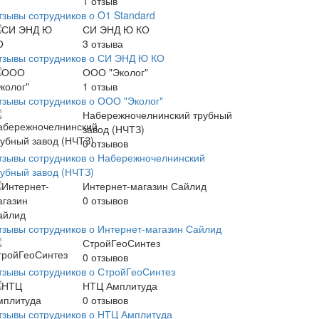
1
отзыв
тзывы сотрудников о O1 Standard
СИ ЭНД Ю КО
3
отзыва
тзывы сотрудников о СИ ЭНД Ю КО
ООО "Эколог"
1
отзыв
тзывы сотрудников о ООО "Эколог"
Набережночелнинский трубный
завод (НЧТЗ)
0
отзывов
тзывы сотрудников о Набережночелнинский
рубный завод (НЧТЗ)
Интернет-магазин Сайлид
0
отзывов
тзывы сотрудников о Интернет-магазин Сайлид
СтройГеоСинтез
0
отзывов
тзывы сотрудников о СтройГеоСинтез
НТЦ Амплитуда
0
отзывов
тзывы сотрудников о НТЦ Амплитуда