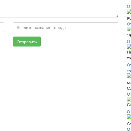
О
О
О
Отправить
О
т
О
О
О