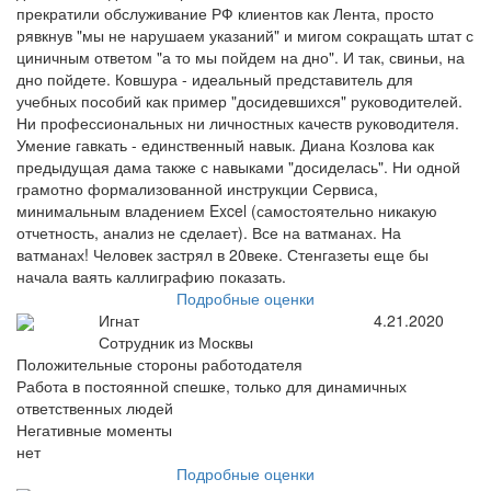
прекратили обслуживание РФ клиентов как Лента, просто
рявкнув "мы не нарушаем указаний" и мигом сокращать штат с
циничным ответом "а то мы пойдем на дно". И так, свиньи, на
дно пойдете. Ковшура - идеальный представитель для
учебных пособий как пример "досидевшихся" руководителей.
Ни профессиональных ни личностных качеств руководителя.
Умение гавкать - единственный навык. Диана Козлова как
предыдущая дама также с навыками "досиделась". Ни одной
грамотно формализованной инструкции Сервиса,
минимальным владением Excel (самостоятельно никакую
отчетность, анализ не сделает). Все на ватманах. На
ватманах! Человек застрял в 20веке. Стенгазеты еще бы
начала ваять каллиграфию показать.
Подробные оценки
Игнат
4.21.2020
Сотрудник из Москвы
Положительные стороны работодателя
Работа в постоянной спешке, только для динамичных
ответственных людей
Негативные моменты
нет
Подробные оценки