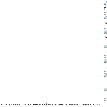
О
О
О
О
О
О
О
е дать совет соискателям - обязательно оставьте комментарий.