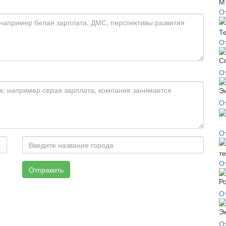
О
О
О
О
О
О
Отправить
О
О