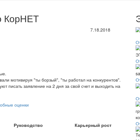
о КорНЕТ
7.18.2018
О
О
ые.
вали мотивируя "ты борзый", "ты работал на конкурентов".
О
уют писать заявление на 2 дня за свой счет и выходить на
О
обные оценки
О
Руководство
Карьерный рост