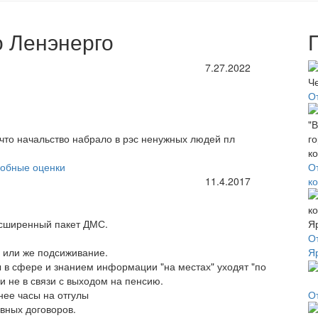
о Ленэнерго
7.27.2022
О
 что начальство набрало в рэс ненужных людей пл
обные оценки
О
11.4.2017
к
асширенный пакет ДМС.
О
, или же подсиживание.
Я
в сфере и знанием информации "на местах" уходят "по
 не в связи с выходом на пенсию.
 нее часы на отгулы
О
вных договоров.