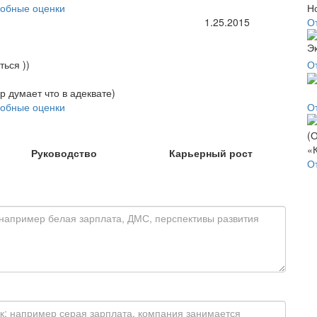
обные оценки
1.25.2015
О
ться ))
О
р думает что в адеквате)
обные оценки
О
Руководство
Карьерный рост
О