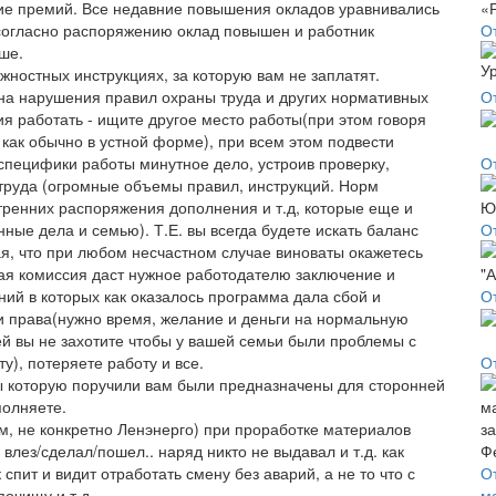
ие премий. Все недавние повышения окладов уравнивались
 согласно распоряжению оклад повышен и работник
О
ьше.
жностных инструкциях, за которую вам не заплатят.
 на нарушения правил охраны труда и других нормативных
О
ия работать - ищите другое место работы(при этом говоря
 как обычно в устной форме), при всем этом подвести
 специфики работы минутное дело, устроив проверку,
О
труда (огромные объемы правил, инструкций. Норм
утренних распоряжения дополнения и т.д, которые еще и
ные дела и семью). Т.Е. вы всегда будете искать баланс
О
, что при любом несчастном случае виноваты окажетесь
ая комиссия даст нужное работодателю заключение и
ий в которых как оказалось программа дала сбой и
О
вои права(нужно время, желание и деньги на нормальную
ей вы не захотите чтобы у вашей семьи были проблемы с
у), потеряете работу и все.
О
ы которую поручили вам были предназначены для сторонней
полняете.
м, не конкретно Ленэнерго) при проработке материалов
влез/сделал/пошел.. наряд никто не выдавал и т.д. как
пит и видит отработать смену без аварий, а не то что с
О
почищу и т.д.
м