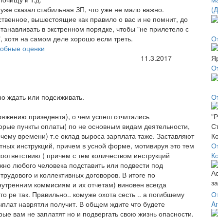
 уже сказал стабильная ЗП, что уже не мало важно.
(
ственное, вышестоящие как правило о вас и не помнит, до
танавливать в экстренном порядке, чтобы "не прилетело с
", хотя на самом деле хорошо если треть.
О
обные оценки
11.3.2017
О
но ждать или подсиживать.
О
ряжению призедента), о чем успеш отчитались
орые пункты оплаты( по не основным видам деятельности,
чему времени) т.е оклад выроса зарплата таже. Заставляют
тных инструкций, причем в усной форме, мотивируя это тем
О
 соответствию ( причем с тем количеством инструкций
К
жно любого человека подставить или подвести под
рудового и коллективных договоров. В итоге по
нутренним коммисиям и их отчетам) виновен всегда
о ре так. Правильно.. комуже охота сесть .. а погибшему
О
выплат наврятли получит. В общем ждите что будете
A
рые вам не заплатят но и подвергать свою жизнь опасности.