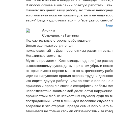
В любом случае в компании советую работать .. как
Начальство ценит вашу работу, но только непосред
того момента пока не пришел ураган и не надо восс
верху" Ведь надо отчитаться что "все уже со светом
Подр
Аноним
Сотрудник из Гатчины
Положительные стороны работодателя
Белая зарплата(регулярная -
немаловажный +. Дмс. перспективы развития есть, 
Негативные моменты
Мутят с премиями. Хотя оклады подняли( по распо
вышестоящиму руководству, при этом убрали некот
которые имеют первое место по затраченному рабо
идти на нарушение правил охраны труда и должнос
что ищите другую работу.. или по статье или по не
приказов и правил в связи с спецификой работы мо
несоответствие занимаемой должности) наружение т
проишествии любых несчастных случаев( судя по в
пострадавший.. хотя в минимум половине случаев эт
всеравно и это стерпит.. правда семья погибшего 
заниматся не только своими обязанностями за кото