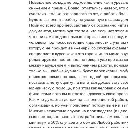
Повышение оклада не редкое явление как и урезан
снижением премий, Браво! отчитались наверх, что
счастлив.. только вот зарплата та же, а работы бол
Будете выполнять работу не указанную в ваших дол
Помимо всего прочего, заставляют осознанно идти
документов, мотивируя это тем, что если нет желан
что они сами подневольные и приказ идет сверху, и
человека под несоответствие к должности с учетом
которую не пройдут и инженеры со службы охраны 
специалист в курсе какая это гора книг по мимо вн
редактируются постоянно, не говоря уже про жизнен
между нарушением и выполнением работы, понимая
только вы.. любые журналы будут переписаны, люб
появятся новые протоколы ежегодной проверки знан
поставила не ту оценку . а пытаться доказывать с
юридическую помощь, при этом как человек с семь
финансами пока вы пытаетесь доказать свою правот
Как мне думается деньги на выполнение той работ
организации, но уже "попилены" потому вы ее и вы
Многие несчастные случаи на производстве (в цело
выясняется, что виноват сам работник.. самовольно 
минимум в 50% случаев это обман. Любой работник с
мыслями в голове а пойду ка я что-нибудь починю, 