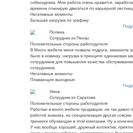
собеседника. Мне работа очень нравится, заработа
времени планирую двигаться по карьерной лестниц
Негативные моменты
Большая нагрузка по графику
Подр
Полина
Сотрудник из Пензы
Положительные стороны работодателя
В Много мебели меня позвала подруга, заманила за
было в новинку, нагрузка в принципе одинаковая ка
сотрудников для повышения качества обслуживание 
сотрудников.
Негативные моменты
Плавающие выходные
Подр
Нина
Сотрудник из Саратова
Положительные стороны работодателя
Работаю в много мебели продавцом ,не так давно п
работой знакома, но специализация другая совсем.
тренинги обучающие в этой компании. Ну и конечно
У нас вообще хороший, дружный коллектив, приятно
темпы продаж набираю, соответственно и Зар плат