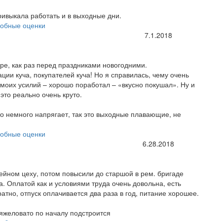
ривыкала работать и в выходные дни.
обные оценки
7.1.2018
ре, как раз перед праздниками новогодними.
ии куча, покупателей куча! Но я справилась, чему очень
т моих усилий – хорошо поработал – «вкусно покушал». Ну и
это реально очень круто.
что немного напрягает, так это выходные плавающие, не
обные оценки
6.28.2018
ейном цеху, потом повысили до старшой в рем. бригаде
. Оплатой как и условиями труда очень довольна, есть
атно, отпуск оплачивается два раза в год, питание хорошее.
тяжеловато по началу подстроится