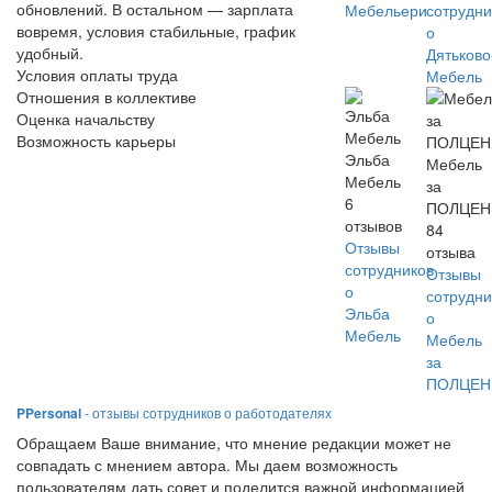
обновлений. В остальном — зарплата
Мебельери
сотрудни
вовремя, условия стабильные, график
о
удобный.
Дятьково
Условия оплаты труда
Мебель
Отношения в коллективе
Оценка начальству
Возможность карьеры
Эльба
Мебель
Мебель
за
6
ПОЛЦЕ
отзывов
84
Отзывы
отзыва
сотрудников
Отзывы
о
сотрудни
Эльба
о
Мебель
Мебель
за
ПОЛЦЕ
PPersonal
- отзывы сотрудников о работодателях
Обращаем Ваше внимание, что мнение редакции может не
совпадать с мнением автора. Мы даем возможность
пользователям дать совет и поделится важной информацией