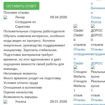
о
ОСТАВИТЬ ОТВЕТ
Биоками
Похожие отзывы
и
Ленар
09.04.2026
Столы
Сотрудник из
Kronco
Саратова
Положительные стороны работодателя
Clader
ДОРОС
Обучать новичков интересно, особенно
0
0
когда виден их прогресс. Коллеги
отзывов
отзывов
энергичные, руководство поддерживает
Отзывы
Отзывы
инициативу. Зарплата стабильная.
сотрудников
сотрудни
Подготовка материалов требует
о
о
времени, но итог вдохновляет и даёт
Clader
ДОРОС
ощущение важности своей работы для
команды.
Негативные моменты
Много времени уходит на подготовку
Стендли
Реальны
Условия оплаты труда
Мебель
кухни
Отношения в коллективе
1
1
Оценка начальству
отзыв
отзыв
Возможность карьеры
Отзывы
Отзывы
Ульяна
29.01.2026
сотрудников
сотрудни