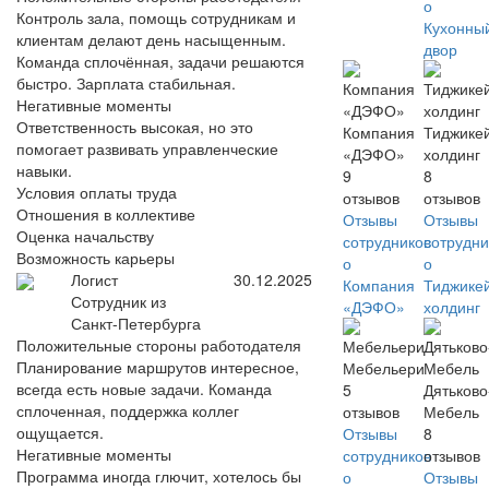
о
Контроль зала, помощь сотрудникам и
Кухонны
клиентам делают день насыщенным.
двор
Команда сплочённая, задачи решаются
быстро. Зарплата стабильная.
Негативные моменты
Ответственность высокая, но это
Компания
Тиджике
помогает развивать управленческие
«ДЭФО»
холдинг
навыки.
9
8
Условия оплаты труда
отзывов
отзывов
Отношения в коллективе
Отзывы
Отзывы
Оценка начальству
сотрудников
сотрудни
Возможность карьеры
о
о
Логист
30.12.2025
Компания
Тиджике
Сотрудник из
«ДЭФО»
холдинг
Санкт-Петербурга
Положительные стороны работодателя
Планирование маршрутов интересное,
Мебельери
всегда есть новые задачи. Команда
5
Дятьково
сплоченная, поддержка коллег
отзывов
Мебель
ощущается.
Отзывы
8
Негативные моменты
сотрудников
отзывов
Программа иногда глючит, хотелось бы
о
Отзывы