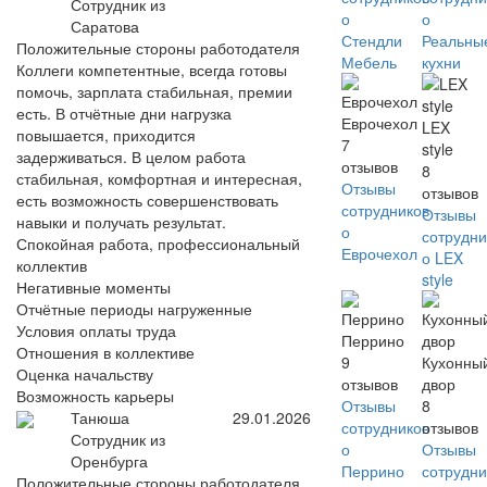
Сотрудник из
о
о
Саратова
Стендли
Реальны
Положительные стороны работодателя
Мебель
кухни
Коллеги компетентные, всегда готовы
помочь, зарплата стабильная, премии
есть. В отчётные дни нагрузка
Еврочехол
LEX
повышается, приходится
7
style
задерживаться. В целом работа
отзывов
8
стабильная, комфортная и интересная,
Отзывы
отзывов
есть возможность совершенствовать
сотрудников
Отзывы
навыки и получать результат.
о
сотрудни
Спокойная работа, профессиональный
Еврочехол
о LEX
коллектив
style
Негативные моменты
Отчётные периоды нагруженные
Условия оплаты труда
Перрино
Отношения в коллективе
9
Кухонны
Оценка начальству
отзывов
двор
Возможность карьеры
Отзывы
8
Танюша
29.01.2026
сотрудников
отзывов
Сотрудник из
о
Отзывы
Оренбурга
Перрино
сотрудни
Положительные стороны работодателя