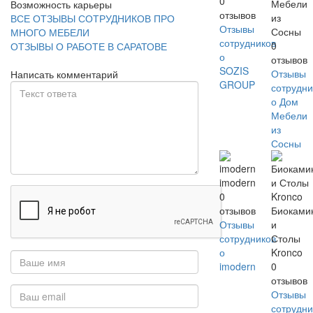
0
Мебели
Возможность карьеры
отзывов
из
ВСЕ ОТЗЫВЫ СОТРУДНИКОВ ПРО
Отзывы
Сосны
МНОГО МЕБЕЛИ
сотрудников
0
ОТЗЫВЫ О РАБОТЕ В САРАТОВЕ
о
отзывов
SOZIS
Отзывы
Написать комментарий
GROUP
сотрудни
о Дом
Мебели
из
Сосны
imodern
0
отзывов
Биоками
Отзывы
и
сотрудников
Столы
о
Kronco
imodern
0
отзывов
Отзывы
сотрудни