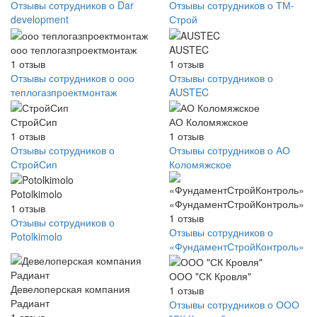
Отзывы сотрудников о Dar
Отзывы сотрудников о ТМ-
development
Строй
ооо теплогазпроектмонтаж
AUSTEC
1
отзыв
1
отзыв
Отзывы сотрудников о ооо
Отзывы сотрудников о
теплогазпроектмонтаж
AUSTEC
СтройСип
АО Коломяжское
1
отзыв
1
отзыв
Отзывы сотрудников о
Отзывы сотрудников о АО
СтройСип
Коломяжское
Potolkimolo
«ФундаментСтройКонтроль»
1
отзыв
1
отзыв
Отзывы сотрудников о
Отзывы сотрудников о
Potolkimolo
«ФундаментСтройКонтроль»
ООО "СК Кровля"
Девелоперская компания
1
отзыв
Радиант
Отзывы сотрудников о ООО
1
отзыв