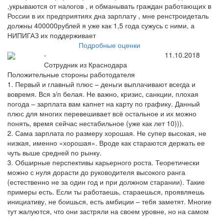
,укрываются от налогов , и обманывать граждан работающих в
России в их предприятиях дна зарплату , мне ренстроидеталь
должны 400000рублей я уже как 1,5 года сужусь с ними, а
НИПИГАЗ их поддерживает
Подробные оценки
-
11.10.2018
Сотрудник из Краснодара
Положительные стороны работодателя
1. Первый и главный плюс – деньги выплачивают всегда и
вовремя. Вся з/п белая. Не важно, кризис, санкции, плохая
погода – зарплата вам капнет на карту по графику. Данный
плюс для многих перевешивает всё остальное и их можно
понять, время сейчас нестабильное (уже как лет 10))).
2. Сама зарплата по размеру хорошая. Не супер высокая, не
низкая, именно «хорошая». Вроде как стараются держать ее
чуть выше средней по рынку.
3. Обширные перспективы карьерного роста. Теоретически
можно с нуля дорасти до руководителя высокого ранга
(естественно не за один год и при должном старании). Такие
примеры есть. Если ты работаешь, стараешься, проявляешь
инициативу, не боишься, есть амбиции – тебя заметят. Многие
тут жалуются, что они застряли на своем уровне, но на самом