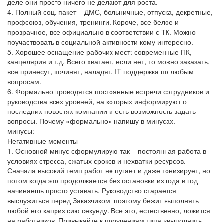
деле они просто ничего не делают для роста.
4. Полный соц. пакет – ДМС, больничные, отпуска, декретные,
профсоюз, обучения, тренинги. Короче, все белое и
прозрачное, все официально в соответствии с ТК. Можно
поучаствовать в социальной активности кому интересно.
5. Хорошее оснащение рабочих мест: современные ПК,
канцелярия и т.д. Всего хватает, если нет, то можно заказать,
все принесут, починят, наладят. IT поддержка по любым
вопросам.
6. Формально проводятся постоянные встречи сотрудников и
руководства всех уровней, на которых информируют о
последних новостях компании и есть возможность задать
вопросы. Почему «формально» напишу в минусах.
минусы:
Негативные моменты
1. Основной минус сформулирую так – постоянная работа в
условиях стресса, сжатых сроков и нехватки ресурсов.
Сначала высокий темп работ не пугает и даже тонизирует, но
потом когда это продолжается без остановки из года в год
начинаешь просто уставать. Руководство старается
выслужиться перед Заказчиком, поэтому бежит выполнять
любой его каприз сию секунду. Все это, естественно, ложится
на работников. Привыкайте к поручениям типа «выполнить