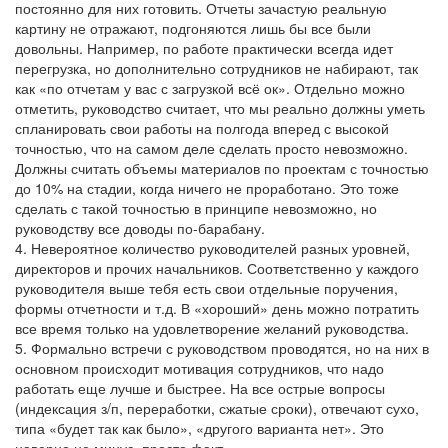
постоянно для них готовить. Отчеты зачастую реальную
картину не отражают, подгоняются лишь бы все были
довольны. Например, по работе практически всегда идет
перегрузка, но дополнительно сотрудников не набирают, так
как «по отчетам у вас с загрузкой всё ок». Отдельно можно
отметить, руководство считает, что мы реально должны уметь
спланировать свои работы на полгода вперед с высокой
точностью, что на самом деле сделать просто невозможно.
Должны считать объемы материалов по проектам с точностью
до 10% на стадии, когда ничего не проработано. Это тоже
сделать с такой точностью в принципе невозможно, но
руководству все доводы по-барабану.
4. Невероятное количество руководителей разных уровней,
директоров и прочих начальников. Соответственно у каждого
руководителя выше тебя есть свои отдельные поручения,
формы отчетности и т.д. В «хороший» день можно потратить
все время только на удовлетворение желаний руководства.
5. Формально встречи с руководством проводятся, но на них в
основном происходит мотивация сотрудников, что надо
работать еще лучше и быстрее. На все острые вопросы
(индексация з/п, переработки, сжатые сроки), отвечают сухо,
типа «будет так как было», «другого варианта нет». Это