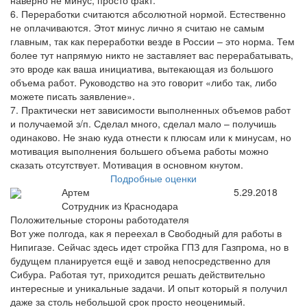
наверно не минус, просто факт.
6. Переработки считаются абсолютной нормой. Естественно
не оплачиваются. Этот минус лично я считаю не самым
главным, так как переработки везде в России – это норма. Тем
более тут напрямую никто не заставляет вас перерабатывать,
это вроде как ваша инициатива, вытекающая из большого
объема работ. Руководство на это говорит «либо так, либо
можете писать заявление».
7. Практически нет зависимости выполненных объемов работ
и получаемой з/п. Сделал много, сделал мало – получишь
одинаково. Не знаю куда отнести к плюсам или к минусам, но
мотивация выполнения большего объема работы можно
сказать отсутствует. Мотивация в основном кнутом.
Подробные оценки
Артем
5.29.2018
Сотрудник из Краснодара
Положительные стороны работодателя
Вот уже полгода, как я переехал в Свободный для работы в
Нипигазе. Сейчас здесь идет стройка ГПЗ для Газпрома, но в
будущем планируется ещё и завод непосредственно для
Сибура. Работая тут, приходится решать действительно
интересные и уникальные задачи. И опыт который я получил
даже за столь небольшой срок просто неоценимый.