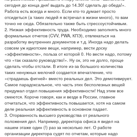
сегодня до конца дня! выдать до 14.30! сделать до обеда!».
Работа есть всегда и много. Если кто-то думает просто
отсидеться (а таких людей я встречал в жизни много), то вам
точно не сюда. Обязательно также быть стрессоустойчивым.
2. Низкая эффективность труда. Необходимо заполнять много
формальных отчетов (CVV, PWA, КПЭ), отвлекаться на
разработку внутренних документов и т.д. Иногда надо делать
совсем уж идиотские вещи, например, вести доску
«эффективности», польза от которой 0. Но вести надо, потому
что «так сказало руководство!». Ну ок, это не долго, проще
сделать чтобы отстали. В итоге из-за большого количества
таких ненужных мелочей создается впечатление, что
«страдаешь фигней» вместо реальных дел. Это демотивирует.
Самое парадоксальное, что часть этих бесполезных вещей
придумал отдел повышения эффективности! Над этим все
смеются. Короче говоря, как и везде в России, главное
отчитаться, что эффективность повышается, хотя на самом
деле реальная эффективность в основном падает.
3. Оторванность высшего руководства от реального
положения дел. Например, директора офиса я видел на
нашем этаже один (!) раз за несколько лет. О работе
организации директора судят по отчетам, которые надо