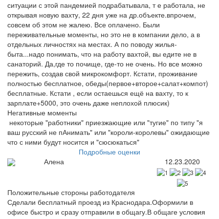
ситуации с этой пандемией подрабатывала, т е работала, не
открывая новую вахту, 22 дня уже на др.объекте.впрочем,
совсем об этом не жалею. Все оплачено. Были
переживательные моменты, но это не в компании дело, а в
отдельных личностях на местах. А по поводу жилья-
быта...надо понимать, что на работу вахтой, вы едите не в
санаторий. Да,где то почище, где-то не очень. Но все можно
пережить, создав свой микрокомфорт. Кстати, проживание
полностью бесплатное, обеды(первое+второе+салат+компот)
бесплатные. Кстати , если остаешься ещё на вахту, то к
зарплате+5000, это очень даже неплохой плюсик)
Негативные моменты
некоторые "работники" приезжающие или "тугие" по типу "я
ваш русский не пАнимать" или "короли-королевы" ожидающие
что с ними будут носится и "сюсюкаться"
Подробные оценки
Алена
12.23.2020
Положительные стороны работодателя
Сделали бесплатный проезд из Краснодара.Оформили в
офисе быстро и сразу отправили в общагу.В общаге условия