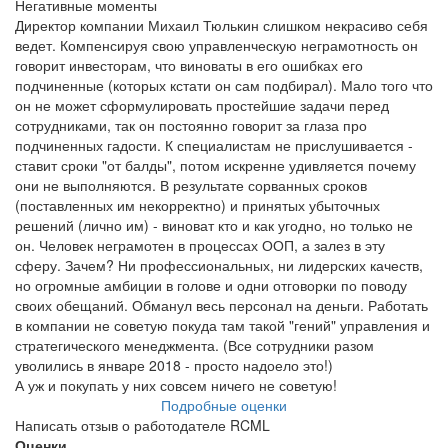
Негативные моменты
Директор компании Михаил Тюлькин слишком некрасиво себя
ведет. Компенсируя свою управленческую неграмотность он
говорит инвесторам, что виноваты в его ошибках его
подчиненные (которых кстати он сам подбирал). Мало того что
он не может сформулировать простейшие задачи перед
сотрудниками, так он постоянно говорит за глаза про
подчиненных гадости. К специалистам не прислушивается -
ставит сроки "от балды", потом искренне удивляется почему
они не выполняются. В результате сорванных сроков
(поставленных им некорректно) и принятых убыточных
решений (лично им) - виноват кто и как угодно, но только не
он. Человек неграмотен в процессах ООП, а залез в эту
сферу. Зачем? Ни профессиональных, ни лидерских качеств,
но огромные амбиции в голове и одни отговорки по поводу
своих обещаний. Обманул весь персонал на деньги. Работать
в компании не советую покуда там такой "гений" управления и
стратегического менеджмента. (Все сотрудники разом
уволились в январе 2018 - просто надоело это!)
А уж и покупать у них совсем ничего не советую!
Подробные оценки
Написать отзыв о работодателе RCML
Оценки