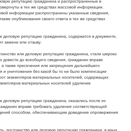
еловую репутацию гражданина и распространенные в
овергнуты в тех же средствах массовой информации.
совой информации распространены указанные сведения,
акже опубликования своего ответа в тех же средствах
ли деловую репутацию гражданина, содержатся в документе,
т замене или отзыву.
остоинство или деловую репутацию гражданина, стали широко
о довести до всеобщего сведения, гражданин вправе
 а также пресечения или запрещения дальнейшего
я и уничтожения без какой бы то ни было компенсации
орот экземпляров материальных носителей, содержащих
экземпляров материальных носителей удаление
ли деловую репутацию гражданина, оказались после их
ражданин вправе требовать удаления соответствующей
едений способом, обеспечивающим доведение опровержения
ть, достоинство или деловую репутацию гражданина, в иных