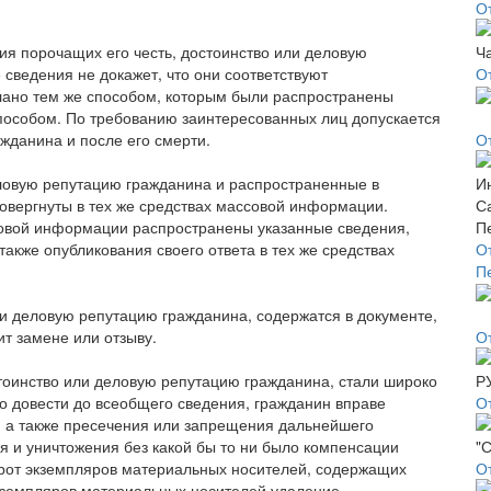
О
ия порочащих его честь, достоинство или деловую
сведения не докажет, что они соответствуют
О
лано тем же способом, которым были распространены
пособом. По требованию заинтересованных лиц допускается
ажданина и после его смерти.
О
еловую репутацию гражданина и распространенные в
овергнуты в тех же средствах массовой информации.
совой информации распространены указанные сведения,
акже опубликования своего ответа в тех же средствах
О
П
ли деловую репутацию гражданина, содержатся в документе,
т замене или отзыву.
О
остоинство или деловую репутацию гражданина, стали широко
о довести до всеобщего сведения, гражданин вправе
О
 а также пресечения или запрещения дальнейшего
я и уничтожения без какой бы то ни было компенсации
орот экземпляров материальных носителей, содержащих
О
экземпляров материальных носителей удаление