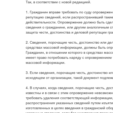
Так, в соответствии с новой редакцией.
1. Гражданин вправе требовать по суду опровержен
репутацию сведений, если распространивший такие 
действительности. Опровержение должно быть сде
сведения о гражданине, или другим аналогичным с
защита чести, достоинства и деловой репутации гр
2. Сведения, порочащие честь, достоинство или д
средствах массовой информации, должны быть опр
Гражданин, в отношении которого в средствах мас
имеет право потребовать наряду с опровержением т
массовой информации.
3. Если сведения, порочащие честь, достоинство и
исходящем от организации, такой документ подлежи
4. В случаях, когда сведения, порочащие честь, д
известны и в связи с этим опровержение невозможн
требовать удаления соответствующей информации,
распространения указанных сведений путем изъяти
изготовленных в целях введения в гражданский об
указанные сведения, если без уничтожения таких 