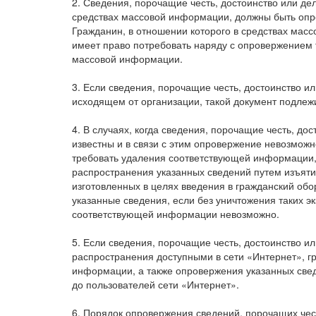
2. Сведения, порочащие честь, достоинство или д
средствах массовой информации, должны быть опр
Гражданин, в отношении которого в средствах мас
имеет право потребовать наряду с опровержением т
массовой информации.
3. Если сведения, порочащие честь, достоинство и
исходящем от организации, такой документ подлежи
4. В случаях, когда сведения, порочащие честь, д
известны и в связи с этим опровержение невозможн
требовать удаления соответствующей информации,
распространения указанных сведений путем изъяти
изготовленных в целях введения в гражданский об
указанные сведения, если без уничтожения таких 
соответствующей информации невозможно.
5. Если сведения, порочащие честь, достоинство и
распространения доступными в сети «Интернет», г
информации, а также опровержения указанных св
до пользователей сети «Интернет».
6. Порядок опровержения сведений, порочащих чес