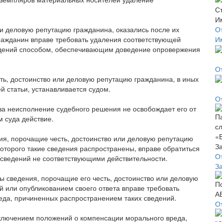
ли деловую репутацию гражданина, оказались после их
О
ражданин вправе требовать удаления соответствующей
И
едений способом, обеспечивающим доведение опровержения
О
ть, достоинство или деловую репутацию гражданина, в иных
й статьи, устанавливается судом.
О
за неисполнение судебного решения не освобождает его от
 суда действие.
ния, порочащие честь, достоинство или деловую репутацию
оторого такие сведения распространены, вправе обратиться
О
 сведений не соответствующими действительности.
З
ы сведения, порочащие его честь, достоинство или деловую
й или опубликованием своего ответа вправе требовать
еда, причиненных распространением таких сведений.
О
исключением положений о компенсации морального вреда,