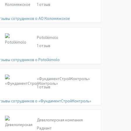
1
отзыв
тзывы сотрудников о АО Коломяжское
Potolkimolo
1
отзыв
тзывы сотрудников о Potolkimolo
«ФундаментСтройКонтроль»
1
отзыв
тзывы сотрудников о «ФундаментСтройКонтроль»
Девелоперская компания
Радиант