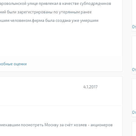
тароволынской улице привлекал в качестве субподрядчиков
аний были зарегистрированы по утерянным ранее
ершим человеком.фирма была создана уже умершим
О
обные оценки
О
4.1.2017
О
иехавшим посмотреть Москву за счёт хозяев - акционеров