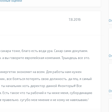
обные оценки
7.8.2016
О
 сахара тоже, благо есть вода ура. Сахар сами докупаем.
О
а. а вы говорите европейская компания. Трындешь все это.
. инергетик экономит на всем. Для работы нам нужен
ии., все бояться потерять свою должность. да ппц. я самый
ть ты начальник хоть директор данной #конторы# Все
О
. Есть такое что ты рабочий и ты ниже меня, субординацию
не правельно. сугубо мое мнение и не кому не навязываю/