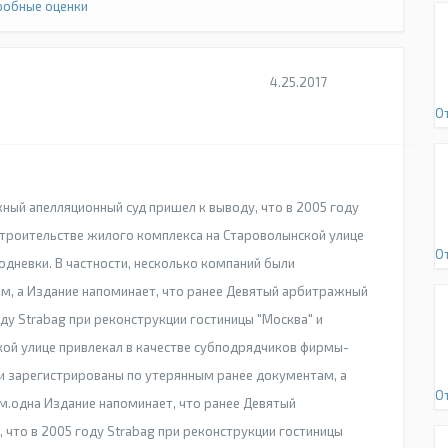
обные оценки
4.25.2017
О
ный апелляционный суд пришел к выводу, что в 2005 году
 строительстве жилого комплекса на Староволынской улице
О
дневки. В частности, несколько компаний были
м, а Издание напоминает, что ранее Девятый арбитражный
оду Strabag при реконструкции гостиницы "Москва" и
ой улице привлекал в качестве субподрядчиков фирмы-
ли зарегистрированы по утерянным ранее документам, а
О
.одна Издание напоминает, что ранее Девятый
 что в 2005 году Strabag при реконструкции гостиницы