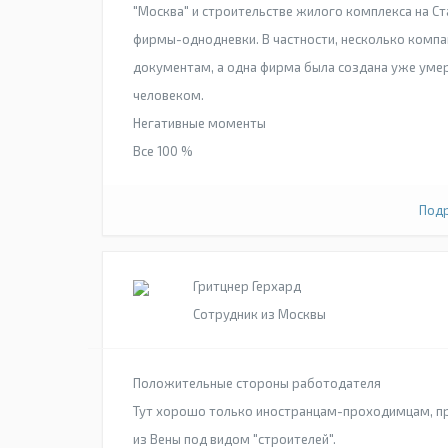
"Москва" и строительстве жилого комплекса на С
фирмы-однодневки. В частности, несколько комп
документам, а одна фирма была создана уже ум
человеком.
Негативные моменты
Все 100 %
Подр
Гритцнер Герхард
Сотрудник из Москвы
Положительные стороны работодателя
Тут хорошо только иностранцам-проходимцам, пр
из Вены под видом "строителей".