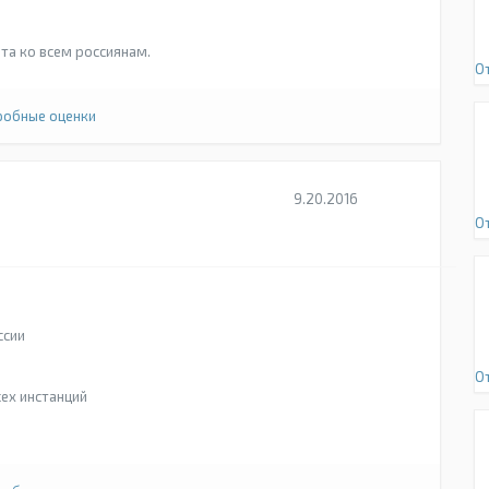
та ко всем россиянам.
О
обные оценки
9.20.2016
О
ссии
О
сех инстанций