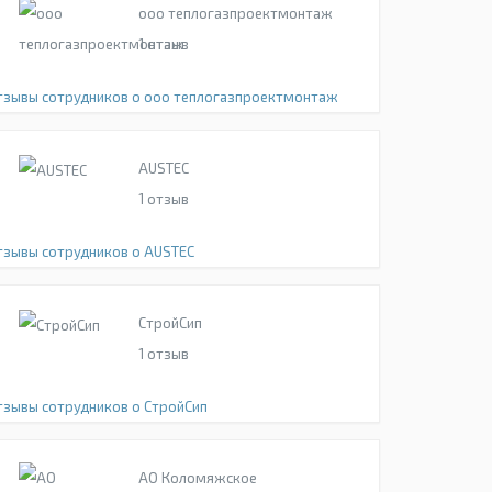
ооо теплогазпроектмонтаж
1
отзыв
тзывы сотрудников о ооо теплогазпроектмонтаж
AUSTEC
1
отзыв
тзывы сотрудников о AUSTEC
СтройСип
1
отзыв
тзывы сотрудников о СтройСип
АО Коломяжское