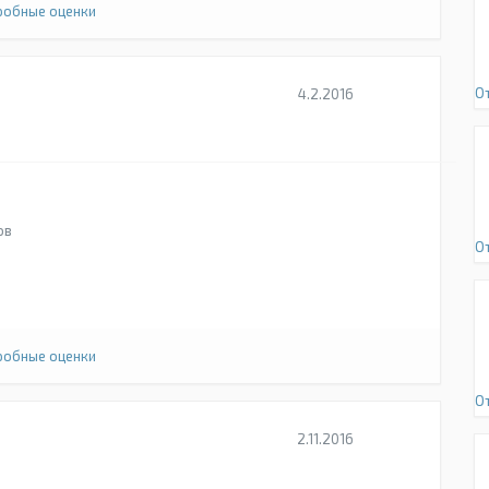
обные оценки
О
4.2.2016
ов
О
обные оценки
О
2.11.2016