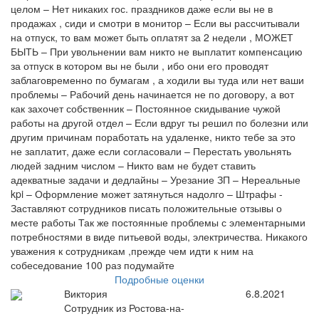
целом – Нет никаких гос. праздников даже если вы не в
продажах , сиди и смотри в монитор – Если вы рассчитывали
на отпуск, то вам может быть оплатят за 2 недели , МОЖЕТ
БЫТЬ – При увольнении вам никто не выплатит компенсацию
за отпуск в котором вы не были , ибо они его проводят
заблаговременно по бумагам , а ходили вы туда или нет ваши
проблемы – Рабочий день начинается не по договору, а вот
как захочет собственник – Постоянное скидывание чужой
работы на другой отдел – Если вдруг ты решил по болезни или
другим причинам поработать на удаленке, никто тебе за это
не заплатит, даже если согласовали – Перестать увольнять
людей задним числом – Никто вам не будет ставить
адекватные задачи и дедлайны – Урезание ЗП – Нереальные
kpi – Оформление может затянуться надолго – Штрафы -
Заставляют сотрудников писать положительные отзывы о
месте работы Так же постоянные проблемы с элементарными
потребностями в виде питьевой воды, электричества. Никакого
уважения к сотрудникам ,прежде чем идти к ним на
собеседование 100 раз подумайте
Подробные оценки
Виктория
6.8.2021
Сотрудник из Ростова-на-