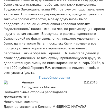
было смысла оставаться работать при таких нарушениях
Трудового Законодательства РФ, поэтому он подал заявление
на расчет. По окончании двухнедельного, предусмотренного
законом сроком отработки, моему другу вновь было
предложено Еленой Анатольевной Героевой оплатить
“задолженность” наличными , на что, по рекомендации юриста
, друг ответил отказом. В результате расчета, сделанного
бухгалтерией по факту увольнения, никакого удержания не
было, да и не могло быть , поскольку были нарушены все
процессуальные нормы материального взыскания с
работника. Таким образом Героева Е.А. вымогала деньги у
своих подчиненных. Кстати сумму, причитающуюся другу за
дополнительную смену по инвентаризации за январь 2016г,-а
это 1000 рублей,Героева Е.А. самовольно изъяла , якобы в
счет уплаты ‘’долга.
Подробные оценки
Аноним
2.2.2016
Сотрудник из Москвы
Положительные стороны работодателя
Достоинств НЕТ
Негативные моменты
Директор магазина в Колпино МИЩЕНКО НАТАЛЬЯ