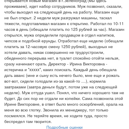
открывается новый магазин в г.Зеленоград (мы здесь
проживаем), идет набор сотрудников. Муж позвонил, сказали,
чтобы выходил на следующий день на работу. Магазин еще
не был открыт. 2 недели муж разгружал машины, таскал
тяжести, подготавливал магазин к открытию. Работал по 10-11
часов в день (обещали платить по 125 рублей за час). Магазин
открылся, мужа определили продавцом в отдел напитков,
чипсов и подобной ерунды. Отработал еще неделю (обещали
платить за 12-часовую смену 1250 рублей), выходных не
хотели давать, никак совершенно не трудоустроили,
обеденного перерыва нет, в туалет спокойно отойти нельзя,
сразу начинают орать. Директор - Ирина Викторовна -
истеричка и *xxxxx*, каких поискать. Каждый день обещала
дать аванс (мне и сыну есть нечего было, мне еще и рожать
вот-вот, сидели голодали из-за какой-то ....), кормила
завтраками (завтра деньги будут, потом уже на следующей
неделе). Муж оттуда ушел. Понял, что ничего хорошего там не
будет. До сих пор не отдали ни копейки. Сама позвонила этой
Ирине Викторовне, в ответ было много оскорблений, орала на
меня во всю глотку. Звонила их менеджеру, тот только
посмеялся. Не теряйте время, не ходите туда, просто
беспредел там творится.
Подробные оценки