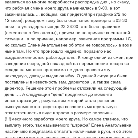
вдаваться во многие подробности распорядка дня , но скажу,
что рабочая смена моего друга начиналась в 9-00, а вот
заканчивалась…, вобщем, как придется(при графике 2/2 по
12часов), рекордом тому было окончание примерно в 03-30
ночи , а уж задержаться до 22-24:00- это было правилом
(естественно без оплаты), причем не по причине внештатной
ситуации , а по причине, например, зависания программы 1С,
но сколько Елене Анатольевне об этом не говорилось,- а воз и
ныне там. Но что произошло недавно, поразило нас
вседозволенностью работодателя.. К концу одной из смен, при
заведении очередной накладной на перемещение товара со
склада на магазин программа не дала провести эту
накладную, дважды выдав ошибку. О данной ситуации были
поставлены в известность зам. директора , а так же сама
директор. Решение этой проблемы отложили на следующий
день …. А следующий “день” продлился до момента
инвентаризации , результатом которой стало решение
вышеупомянотого директора возложить материальную
ответственность в виде штрафа в размере половины
(!!!)месячного заработка моего друга. Но самое главное, что
выплату этого, так называемого “штрафа” Елена Анатольевна
настойчиво предлагала оплатить наличными в руки, и об этом
разговоре имеется аудиозапись. Естественно моему другу не