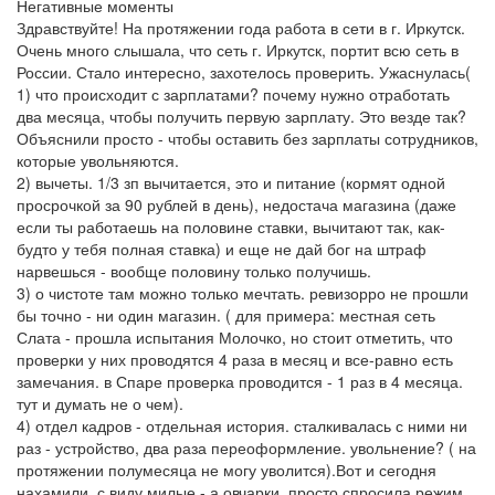
Негативные моменты
Здравствуйте! На протяжении года работа в сети в г. Иркутск.
Очень много слышала, что сеть г. Иркутск, портит всю сеть в
России. Стало интересно, захотелось проверить. Ужаснулась(
1) что происходит с зарплатами? почему нужно отработать
два месяца, чтобы получить первую зарплату. Это везде так?
Объяснили просто - чтобы оставить без зарплаты сотрудников,
которые увольняются.
2) вычеты. 1/3 зп вычитается, это и питание (кормят одной
просрочкой за 90 рублей в день), недостача магазина (даже
если ты работаешь на половине ставки, вычитают так, как-
будто у тебя полная ставка) и еще не дай бог на штраф
нарвешься - вообще половину только получишь.
3) о чистоте там можно только мечтать. ревизорро не прошли
бы точно - ни один магазин. ( для примера: местная сеть
Слата - прошла испытания Молочко, но стоит отметить, что
проверки у них проводятся 4 раза в месяц и все-равно есть
замечания. в Спаре проверка проводится - 1 раз в 4 месяца.
тут и думать не о чем).
4) отдел кадров - отдельная история. сталкивалась с ними ни
раз - устройство, два раза переоформление. увольнение? ( на
протяжении полумесяца не могу уволится).Вот и сегодня
нахамили. с виду милые - а овчарки. просто спросила режим