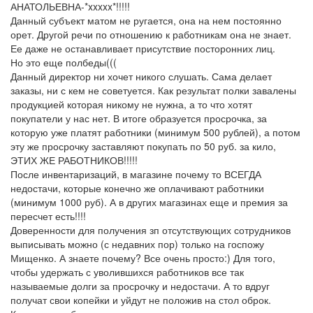
АНАТОЛЬЕВНА-*xxxxx*!!!!!
Данный субъект матом не ругается, она на нем постоянно
орет. Другой речи по отношению к работникам она не знает.
Ее даже не останавливает присутствие посторонних лиц.
Но это еще полбеды(((
Данный директор ни хочет никого слушать. Сама делает
заказы, ни с кем не советуется. Как результат полки завалены
продукцией которая никому не нужна, а то что хотят
покупатели у нас нет. В итоге образуется просрочка, за
которую уже платят работники (минимум 500 рублей), а потом
эту же просрочку заставляют покупать по 50 руб. за кило,
ЭТИХ ЖЕ РАБОТНИКОВ!!!!!
После инвентаризаций, в магазине почему то ВСЕГДА
недостачи, которые конечно же оплачивают работники
(минимум 1000 руб). А в других магазинах еще и премия за
пересчет есть!!!!
Доверенности для получения зп отсутствующих сотрудников
выписывать можно (с недавних пор) только на госпожу
Мищенко. А знаете почему? Все очень просто:) Для того,
чтобы удержать с уволившихся работников все так
называемые долги за просрочку и недостачи. А то вдруг
получат свои копейки и уйдут не положив на стол оброк.