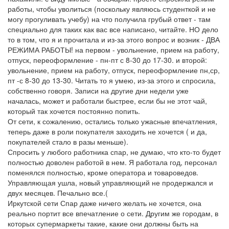
работы, чтобы уволиться (поскольку являюсь студенткой и не
могу прогуливать учебу) на что получила грубый ответ - там
специально для таких как вас все написано, читайте. НО дело
то в том, что я и прочитала и из-за этого вопрос и возник - ДВА
РЕЖИМА РАБОТЫ! на первом - увольнение, прием на работу,
отпуск, переоформление - пн-пт с 8-30 до 17-30. и второй:
увольнение, прием на работу, отпуск, переоформление пн,ср,
пт -с 8-30 до 13-30. Читать то я умею, из-за этого и спросила,
собственно говоря. Записи на другие дни недели уже
началась, может и работали быстрее, если бы не этот чай,
который так хочется постоянно попить.
От сети, к сожалению, остались только ужасные впечатления,
теперь даже в роли покупателя заходить не хочется ( и да,
покупателей стало в разы меньше).
Спросить у любого работника спар, не думаю, что кто-то будет
полностью доволен работой в нем. Я работала год, персонал
поменялся полностью, кроме оператора и товароведов.
Управляющая ушла, новый управляющий не продержался и
двух месяцев. Печально все.(
Иркутской сети Спар даже ничего желать не хочется, она
реально портит все впечатление о сети. Другим же городам, в
которых супермаркеты такие, какие они должны быть на