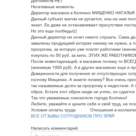
Достоинств НЕТ
Негативные моменты
Директор магазина в Колпино МИЩЕНКО НАТАЛЬЯ А
Данный субъект матом не ругается, она на нем пос
знает. Ее даже не останавливает присутствие посто
Но это еще полбеды(((
Данный директор ни хочет никого слушать. Сама дел
завалены продукцией которая никому не нужна, а то 
просрочка, за которую уже платят работники (миним
покупать по 50 руб. за кило, ЭТИХ ЖЕ РАБОТНИКОВ!
После инвентаризаций, в магазине почему то ВСЕГ
(минимум 1000 руб). А в других магазинах еще и пре
Доверенности для получения зп отсутствующих сотр
госпожу Мищенко. А знаете почему? Все очень прос
так называемые долги за просрочку и недостачи. А т
оброк. Кстати этот оброк нигде не учтен, он сдается 
Так что уважаемые соискатели города Колпино!
Любите, уважайте и цените себя и свой труд, не поз
Условия оплаты труда
Отношения в коллекти
ВСЕ ОТЗЫВЫ СОТРУДНИКОВ ПРО SPAR
Написать комментарий