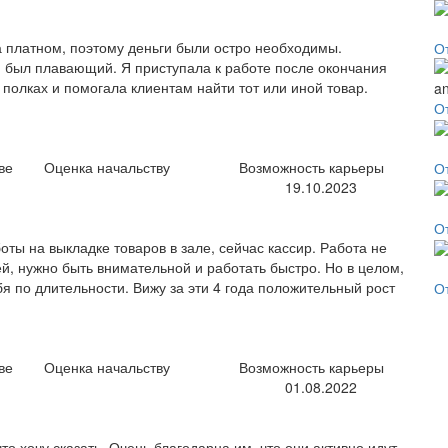
на платном, поэтому деньги были остро необходимы.
О
 был плавающий. Я приступала к работе после окончания
полках и помогала клиентам найти тот или иной товар.
О
ве
Оценка начальству
Возможность карьеры
О
19.10.2023
О
ты на выкладке товаров в зале, сейчас кассир. Работа не
ей, нужно быть внимательной и работать быстро. Но в целом,
я по длительности. Вижу за эти 4 года положительный рост
О
ве
Оценка начальству
Возможность карьеры
01.08.2022
что хочу сказать. Очень благодарна им, что они активно идут