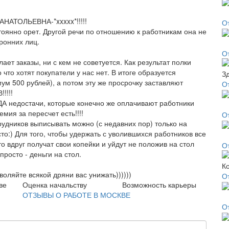
НАТОЛЬЕВНА-*xxxxx*!!!!!
О
тоянно орет. Другой речи по отношению к работникам она не
ронних лиц.
О
ает заказы, ни с кем не советуется. Как результат полки
что хотят покупатели у нас нет. В итоге образуется
ум 500 рублей), а потом эту же просрочку заставляют
О
!!!!
ДА недостачи, которые конечно же оплачивают работники
мия за пересчет есть!!!!
О
удников выписывать можно (с недавних пор) только на
то:) Для того, чтобы удержать с уволившихся работников все
о вдруг получат свои копейки и уйдут не положив на стол
О
просто - деньги на стол.
воляйте всякой дряни вас унижать))))))
О
ве
Оценка начальству
Возможность карьеры
ОТЗЫВЫ О РАБОТЕ В МОСКВЕ
О