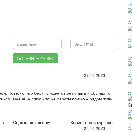
О
О
О
О
ОСТАВИТЬ ОТВЕТ
27.10.2023
О
ной. Повезло, что берут студентов без опыта и обучают с
О
ликом, мне еще плюс к точке работы близко – рядом живу.
От
ве
Оценка начальству
Возможность карьеры
23.10.2023
О