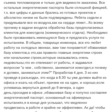
съемка тепловизором и только для видимости заказчика. Все
остальные энергетические паспорта были сплошной фикцией,
т.к. все цифры и данные брались из готовых проектов и
абсолютно ничем не были подтверждены. Ребята сидели и
придумывали все из воздуха,как на сердце ляжет...Ко всему
прочему в задачи входила обработка базы предполагаемых
клиентов для комотдела (коммерческого отдела). Необходимо
было прозванивать имеющуюся базу и предлагать услуги по
испытаниям. В общем, товарищи инженера, все кто любит
работу на холодных звонках, вам там понравится! обзванивая
базу клиентов,а это,как правило главные энергетики строек
или начальники строек,которые оказывались очень
недовольны,что их отвлекают от работы, я задавался
вопросом "а чем , собственно, занимается комотдел,и почему
я должен, заниматься этим?" Проработав 4 дня, 3 из них
проведя в разъездах, это когда в 8.30 ты уже должен выйти из
офиса и ехать на объект, причем не на один, и хорошо,если
успеваешь вернуться домой до 9 вечера, а один
день,просидев в офисе ,обзванивая базу и попутно составляя
энергетический паспорт, основанный на эфимерных
испытаниях,я в конце дня услышал, что медленно
продвигаюсь в работе и крайне не эффективен. Ах да! чтобы