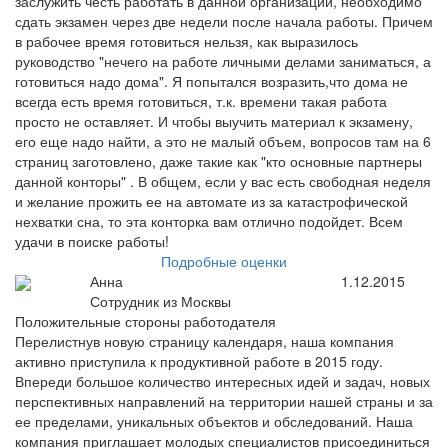
заслужить честь работать в данной организации, необходимо
сдать экзамен через две недели после начала работы. Причем
в рабочее время готовиться нельзя, как выразилось
руководство "нечего на работе личными делами заниматься, а
готовиться надо дома". Я попытался возразить,что дома не
всегда есть время готовиться, т.к. времени такая работа
просто не оставляет. И чтобы выучить материал к экзамену,
его еще надо найти, а это не малый объем, вопросов там на 6
страниц заготовлено, даже такие как "кто основные партнеры
данной конторы" . В общем, если у вас есть свободная неделя
и желание прожить ее на автомате из за катастрофической
нехватки сна, то эта конторка вам отлично подойдет. Всем
удачи в поиске работы!
Подробные оценки
Анна
1.12.2015
Сотрудник из Москвы
Положительные стороны работодателя
Перелистнув новую страницу календаря, наша компания
активно приступила к продуктивной работе в 2015 году.
Впереди большое количество интересных идей и задач, новых
перспективных направлений на территории нашей страны и за
ее пределами, уникальных объектов и обследований. Наша
компания приглашает молодых специалистов присоединиться