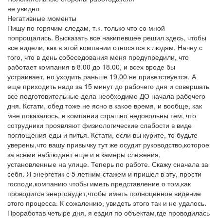
не увидел
Негативные моменты
Пишу по горячим следам, т.к. только что со мной
попрощались. Высказать все накипевшее решил здесь, чтобы
все видели, как в этой компании относятся к людям. Начну с
того, что в день собеседования меня предупредили, что
работает компания в 8.00 до 18.00, и всех вроде бы
устраивает, но уходить раньше 19.00 не приветствуется. А
еще приходить надо за 15 минут до рабочего дня и совершать
все подготовительные дела необходимо ДО начала рабочего
дня. Кстати, обед тоже не ясно в какое время, и вообще, как
мне показалось, в компании страшно недовольны тем, что
сотрудники проявляют физиологические слабости в виде
поглощения еды и питья. Кстати, если вы курите, то будьте
уверены,что вашу привычку тут же осудит руководство,которое
за всеми наблюдает еще и в камеры слежения,
установленные на улице. Теперь по работе. Скажу сначала за
себя. Я энергетик с 5 летним стажем и пришел в эту, прости
господи,компанию чтобы иметь представление о том,как
проводится энергоаудит,чтобы иметь полноценное видение
этого процесса. К сожалению, увидеть этого так и не удалось.
Проработав четыре дня, я ездил по объектам,где проводилась