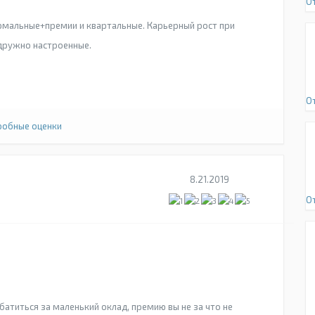
О
рмальные+премии и квартальные. Карьерный рост при
дружно настроенные.
О
обные оценки
8.21.2019
О
атиться за маленький оклад, премию вы не за что не