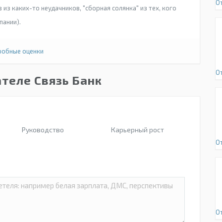
О
в из каких-то неудачников, "сборная солянка" из тех, кого
пании).
обные оценки
О
теле Связь Банк
Руководство
Карьерный рост
О
О