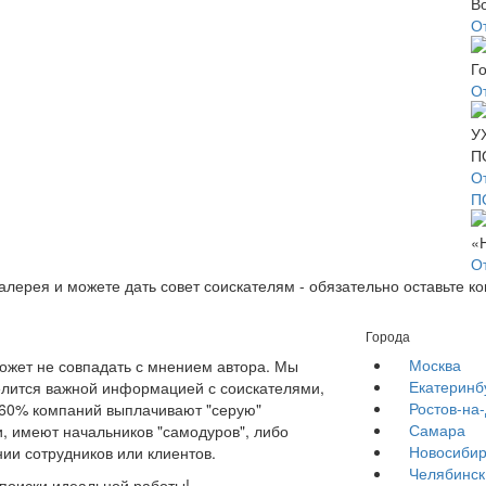
О
О
О
П
О
галерея и можете дать совет соискателям - обязательно оставьте к
Города
Москва
жет не совпадать с мнением автора. Мы
Екатеринб
елится важной информацией с соискателями,
Ростов-на
е 60% компаний выплачивают "серую"
Самара
, имеют начальников "самодуров", либо
Новосибир
ии сотрудников или клиентов.
Челябинск
 поиски идеальной работы!