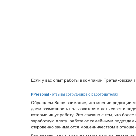
Если у вас опыт работы в компании Третьяковская 
PPersonal
- отзывы сотрудников о работодателях
Обращаем Ваше внимание, что мнение редакции мо
даем возможность пользователям дать совет и под
которые ищут работу. Это связано с тем, что боле
заработную плату, работают семейными подрядами
откровенно занимаются мошенничеством в отношен
Все просто - мы экономим самое ценное, время на