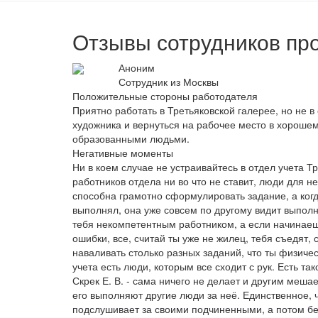
Отзывы сотрудников про
Аноним
Сотрудник из Москвы
Положительные стороны работодателя
Приятно работать в Третьяковской галерее, но не в
художника и вернуться на рабочее место в хороше
образованными людьми.
Негативные моменты
Ни в коем случае не устраивайтесь в отдел учета Тр
работников отдела ни во что не ставит, люди для н
способна грамотно сформулировать задание, а когд
выполнял, она уже совсем по другому видит выпол
тебя некомпетентным работником, а если начинаешь
ошибки, все, считай ты уже не жилец, тебя съедят,
наваливать столько разных заданий, что ты физичес
учета есть люди, которым все сходит с рук. Есть т
Скрек Е. В. - сама ничего не делает и другим меша
его выполняют другие люди за неё. Единственное, 
подслушивает за своими подчиненными, а потом бе