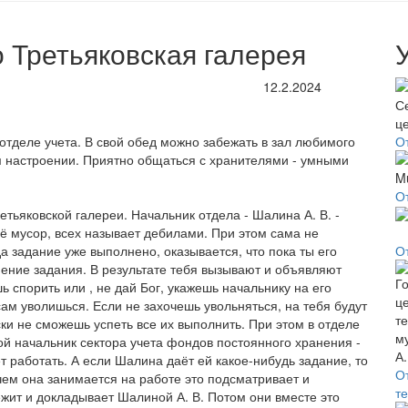
 Третьяковская галерея
12.2.2024
 отделе учета. В свой обед можно забежать в зал любимого
О
м настроении. Приятно общаться с хранителями - умными
О
етьяковской галереи. Начальник отдела - Шалина А. В. -
её мусор, всех называет дебилами. При этом сама не
а задание уже выполнено, оказывается, что пока ты его
О
нение задания. В результате тебя вызывают и объявляют
 спорить или , не дай Бог, укажешь начальнику на его
 сам уволишься. Если не захочешь увольняться, на тебя будут
ки не сможешь успеть все их выполнить. При этом в отделе
акой начальник сектора учета фондов постоянного хранения -
ет работать. А если Шалина даёт ей какое-нибудь задание, то
О
чем она занимается на работе это подсматривает и
т
жит и докладывает Шалиной А. В. Потом они вместе это