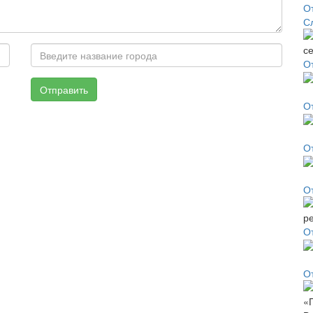
О
С
О
Отправить
О
О
О
О
О