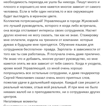
необходимость переезда,не ушла бы никогда. Пишут много и
плохого и хорошего,но мне кажется многое зависит от самого
человека. Если в тебе один негатив,то и все окружающее
будет выглядеть в мрачном цвете.
Коллектив потрясающий! Управляющая в городе Жуковский-
это лучший руководитель, которого я когда либо встречала,
она всегда отстаивает интересы своих сотрудников. Насчет
других конечно не могу сказать, так как не знаю. Стажировку
мне оплатили, ездила на тренинги от компании- которые
думаю в будущем мне пригодятся. Обучение языкам для
сотрудников бесплатное- правда. Зарплата- в зависимости от
того как ты сам работаешь. Я получала очень даже прилично.
Не знаю что и добавить, многие ругают руководство, но мне
кажется опять же все зависит от тебя самого. Когда я уходила,
кроме моей Управляющей, со мной очень хорошо
попрощались все остальные сотрудники, и даже гендиректор
Сергей Николаевич сказал очень много приятных слов,
пожелав удачи в дальнейшей карьере. Каждый сам решает,я
реальный человек, отзыв мой реальный. И при мне не было
никаких жалоб ни о преподавателях, ни о сотрудниках других
центров.
Негативные моменты
Существенных недостатков не могу назвать