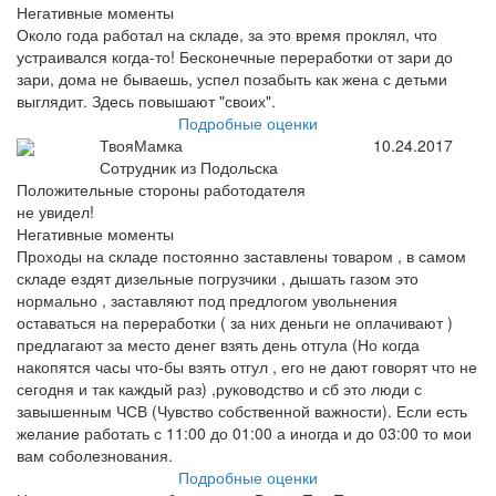
Негативные моменты
Около года работал на складе, за это время проклял, что
устраивался когда-то! Бесконечные переработки от зари до
зари, дома не бываешь, успел позабыть как жена с детьми
выглядит. Здесь повышают "своих".
Подробные оценки
ТвояМамка
10.24.2017
Сотрудник из Подольска
Положительные стороны работодателя
не увидел!
Негативные моменты
Проходы на складе постоянно заставлены товаром , в самом
складе ездят дизельные погрузчики , дышать газом это
нормально , заставляют под предлогом увольнения
оставаться на переработки ( за них деньги не оплачивают )
предлагают за место денег взять день отгула (Но когда
накопятся часы что-бы взять отгул , его не дают говорят что не
сегодня и так каждый раз) ,руководство и сб это люди с
завышенным ЧСВ (Чувство собственной важности). Если есть
желание работать с 11:00 до 01:00 а иногда и до 03:00 то мои
вам соболезнования.
Подробные оценки