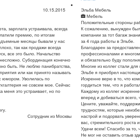
10.15.2015
Эльба Мебель
Мебель
Положительные стороны ра
ета, зарплата устраивала, всегда
К сожалению, вынужден был
платили премию, по итогам
компании за тот багаж знани
подъемные месяцы бывали у нас
за 4 года работы в Эльбе.
плохо, так как продажи всегда
Благодарен за предоставле
ск, все это было. Начальство
профессионалами и многому 
 несложно. Субординация конечно
и обязательно буду пополня
лжно быть. Не люблю панибратства,
Многие из коллег стали для
приятия или как принято называть
Эльбе я приобрел настоящи
с юмором. Уволилась по
Искренне верю в то, что ко
ухгалтерия не совсем мое. Сейчас
гордиться тем, что я работа
а меня это устраивает, но по
Каждому из коллег искренне
вперед и добиваться всего, 
Цените, уважайте, поддержи
гу.
трудностям, которые неизб
Сотрудник из Москвы
настрой и подорвать уверен
вас, стремительного роста 
Удачи всем! Спасибо за то, 
Не мог не оставить отзыв зд