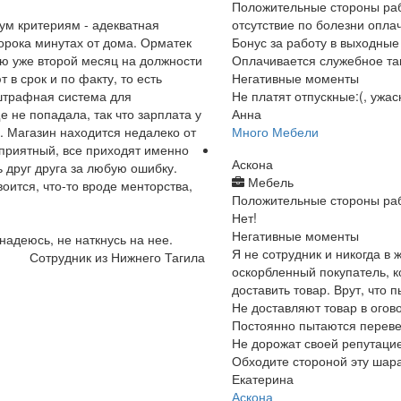
Положительные стороны ра
ум критериям - адекватная
отсутствие по болезни опла
орока минутах от дома. Орматек
Бонус за работу в выходные
аю уже второй месяц на должности
Оплачивается служебное так
в срок и по факту, то есть
Негативные моменты
 штрафная система для
Не платят отпускные:(, ужа
е не попадала, так что зарплата у
Анна
. Магазин находится недалеко от
Много Мебели
 приятный, все приходят именно
Аскона
ь друг друга за любую ошибку.
Мебель
оится, что-то вроде менторства,
Положительные стороны ра
Нет!
Негативные моменты
надеюсь, не наткнусь на нее.
Я не сотрудник и никогда в 
Сотрудник из Нижнего Тагила
оскорбленный покупатель, ко
доставить товар. Врут, что 
Не доставляют товар в огов
Постоянно пытаются перевес
Не дорожат своей репутаци
Обходите стороной эту шар
Екатерина
Аскона