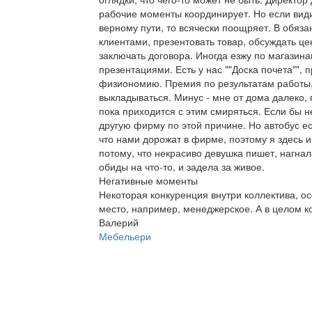
рабочие моменты координирует. Но если види
верному пути, то всячески поощряет. В обяза
клиентами, презентовать товар, обсуждать це
заключать договора. Иногда езжу по магазин
презентациями. Есть у нас ""Доска почета"", 
физиономию. Премия по результатам работы,
выкладываться. Минус - мне от дома далеко,
пока приходится с этим смиряться. Если бы н
другую фирму по этой причине. Но автобус ес
что нами дорожат в фирме, поэтому я здесь 
потому, что некрасиво девушка пишет, нагнал
обиды на что-то, и задела за живое.
Негативные моменты
Некоторая конкуренция внутри коллектива, ос
место, например, менеджерское. А в целом 
Валерий
Мебельери