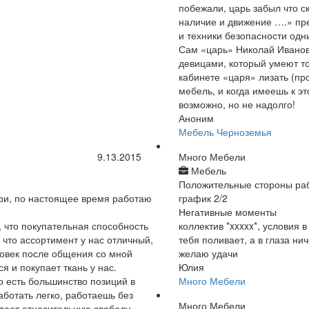
побежали, царь забыл что с
наличие и движение ….» пр
и техники безопасности одн
Сам «царь» Николай Иванов
девицами, который умеют тол
кабинете «царя» лизать (пр
мебель, и когда имеешь к э
возможно, но не надолго!
Аноним
Мебель Черноземья
9.13.2015
Много Мебели
Мебель
Положительные стороны ра
и, по настоящее время работаю
график 2/2
Негативные моменты
, что покупательная способность
коллектив *xxxxx*, условия 
 что ассортимент у нас отличный,
тебя поливает, а в глаза нич
овек после общения со мной
желаю удачи
я и покупает ткань у нас.
Юлия
то есть большинство позиций в
Много Мебели
аботать легко, работаешь без
Много Мебели
 дает относительную свободу,