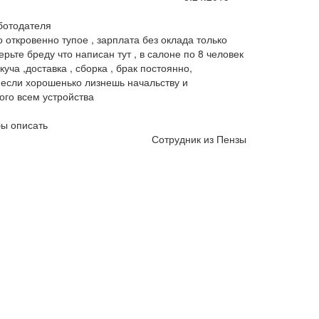
ботодателя
 откровенно тупое , зарплата без оклада только
ерьте бреду что написан тут , в салоне по 8 человек
уча ,доставка , сборка , брак постоянно,
 если хорошенько лизнешь начальству и
ого всем устройства
бы описать
Сотрудник из Пензы