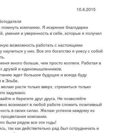
10.6.2015
ботодателя
 покинуть компанию. Я искренне благодарен
й, умения и уверенность в себе, которые я получил
нную возможность работать с настоящими
научиться у них. Все это богатство я унесу с собой
ть.
 меня много больше, чем просто коллеги. Работая в
х друзей и единомышленников.
мпанию ждет большое будущее и всегда буду
л в Эльбе.
 желаю расти только вверх, стремиться только
что задумано.
вайте и берегите друг друга. Не позволяйте
ежно возникают в любой работе сломить позитивный
ность в своих силах. Желаю успехов каждому из
и процветания компании.
что были рядом все эти годы!
есь, так как действительно рад был сотрудничать и