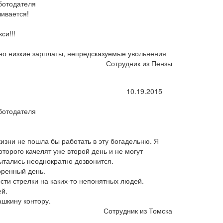
ботодателя
чивается!
си!!!
сно низкие зарплаты, непредсказуемые увольнения
Сотрудник из Пензы
10.19.2015
ботодателя
жизни не пошла бы работать в эту богадельню. Я
торого качелят уже второй день и не могут
пытались неоднократно дозвонится.
оренный день.
ти стрелки на каких-то непонятных людей.
ей.
ашкину контору.
Сотрудник из Томска