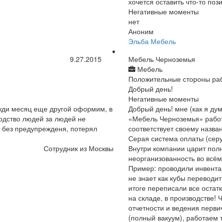
хочется оставить что-то поз
Негативные моменты
нет
Аноним
Эльба Мебель
9.27.2015
Мебель Черноземья
Мебель
Положительные стороны ра
Добрый день!
Негативные моменты
жди месяц еще другой оформим, в
Добрый день! мне (как я ду
одство людей за людей не
«Мебель Черноземья» работ
 без предупрежденя, потерял
соответствует своему назва
Серая система оплаты (серую
Сотрудник из Москвы
Внутри компании царит полн
неорганизованность во всём
Пример: проводили инвентар
не знает как кубы переводит
итоге переписали все остатк
на складе, в производстве!
отчетности и ведения перви
(полный вакуум), работаем т