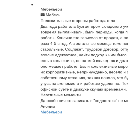
Мебельери
Мебель
Положительные стороны работодателя
Два года работала бухгалтером складского уч
вовремя выплачивали, были периоды, когда 
работы. Конечно это зависело от продаж, а 
раза 4-5 в год. А в остальные месяцы тоже не
стабильные. Соцпакет, трудовой договор, отпу
вполне адекватное, найти подход к ним было
есть в коллективе, но на мой взгляд так и до
оно мешает работе. Были коллективные меро
их корпоративные, непринужденно, весело и 
собственному желанию, так как поняла, что б
учусь на экономиста и работаю удаленно. Пок
офисной суете и движухе скучаю временами.
Негативные моменты
Да особо ничего записать в "недостатки" не мо
Аноним
Мебельери