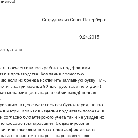
итивное!
Сотрудник из Санкт-Петербурга
9.24.2015
ботодателя
мал) посчастливилось работать под флагами
ал в производстве. Компания полностью
нию если из бренда исключить заглавную букву «М».
 з/п. за три месяца 90 тыс. руб. так и не отдали).
ая монархия (есть царь и бабий взвод) полная
.
изацию, в цех спустилась вся бухгалтерия, не кто
ь в метры, или как в изделии подсчитать погонаж, в
и согласно бухгалтерского учёта так и не увидев их
 Что касаемо планирования, бюджетирования,
чки, или ключевых показателей эффективности
олько по системе «царь» - царь сказал - все