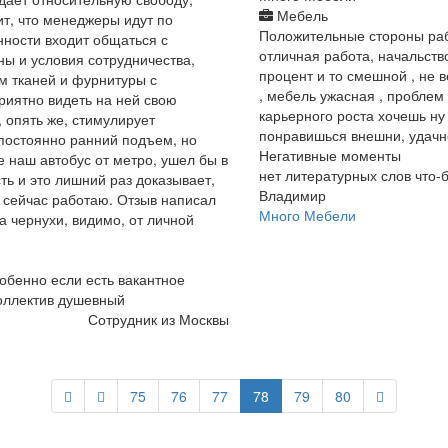
Мебель
т, что менеджеры идут по
Положительные стороны ра
нности входит общаться с
отличная работа, начальство
ны и условия сотрудничества,
процент и то смешной , не в
ам тканей и фурнитуры с
, мебель ужасная , проблем к
приятно видеть на ней свою
карьерного роста хочешь ну
 опять же, стимулирует
понравишься внешни, удачн
 постоянно ранний подъем, но
Негативные моменты
е наш автобус от метро, ушел бы в
нет литературных слов что-
ть и это лишний раз доказывает,
Владимир
и сейчас работаю. Отзыв написал
Много Мебели
а чернухи, видимо, от личной
обенно если есть вакантное
коллектив душевный
Сотрудник из Москвы
75
76
77
78
79
80