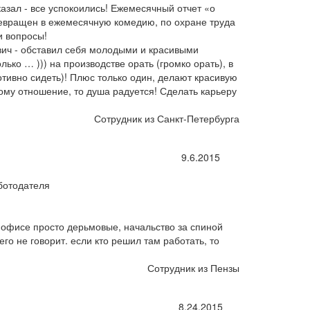
казал - все успокоились! Ежемесячный отчет «о
евращен в ежемесячную комедию, по охране труда
и вопросы!
ич - обставил себя молодыми и красивыми
ько … ))) на производстве орать (громко орать), в
отивно сидеть)! Плюс только один, делают красивую
тому отношение, то душа радуется! Сделать карьеру
Сотрудник из Санкт-Петербурга
9.6.2015
ботодателя
в офисе просто дерьмовые, начальство за спиной
его не говорит. если кто решил там работать, то
Сотрудник из Пензы
8.24.2015