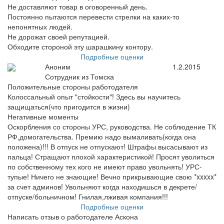
Не доставляют товар в оговоренный день.
Постоянно пытаются перевести стрелки на каких-то
непонятных людей.
Не дорожат своей репутацией.
Обходите стороной эту шарашкину контору.
Подробные оценки
Аноним
1.2.2015
Сотрудник из Томска
Положительные стороны работодателя
Колоссальный опыт "стойкости"! Здесь вы научитесь
защищаться(что пригодится в жизни)
Негативные моменты
Оскорбления со стороны УРС, руководства. Не соблюдение ТК
РФ,домогательства. Премию надо вымаливать(когда она
положена)!!! В отпуск не отпускают! Штрафы высасывают из
пальца! Стращают плохой характеристикой! Просят уволиться
по собственному тех кого не имеют право увольнять! УРС-
тупые! Ничего не знающие! Вечно прикрывающие свою *xxxxx*
за счет админов! Увольняют когда находишься в декрете/
отпуске/больничном! Гнилая,лживая компания!!!
Подробные оценки
Написать отзыв о работодателе Аскона