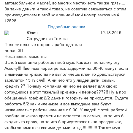
автомобильном масле!, во многих местах есть так же грязь....
За такие деньги и такой товар, не советую связываться с этим
производителем и этой компанией! мой номер заказа им4
12528
Подробные оценки
Юлия
12.13.2015
Сотрудник из Томска
Положительные стороны работодателя
Белая ЗП
Негативные моменты
В этой компании работает мой муж. Как же я ненавижу эту
Аскону!!!!!!вечные нервотрепки, задержки на 30-40 минут, если
в нынешний кризис ты не выполняешь план то довольствуйся
зарплатой 15 тысяч!!! А ничего что у людей дети, семьи,
кредиты?? Почему компания ничего не делает для своих
сотрудников в этот тяжелый кризисный период????!! Ну а про
обещанный график 2/2 даже и говорить не приходится. Будете
работать 5/2 как миленькие и все выходные вам будут
названивать с работы начиная с 9.00. У людей с этой работой
вообще никакого времени не остается на семью, на то что б
сходить ко врачу, на то что б присутствовать на праздниках,
чтобы заниматься своими детьми, и т.д.!!!!!!!!!!!! Так же муж