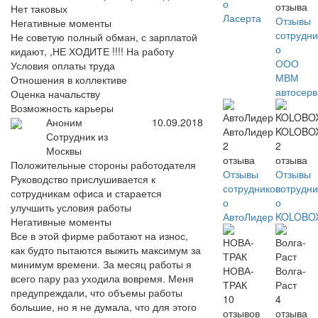
о
отзыва
Нет таковых
Ласерта
Отзывы
Негативные моменты
сотрудни
Не советую полный обман, с зарплатой
о
кидают, ,НЕ ХОДИТЕ !!!! На работу
ООО
Условия оплаты труда
МВМ
Отношения в коллективе
автосерв
Оценка начальству
Возможность карьеры
Аноним
10.09.2018
АвтоЛидер
KOLOBO
Сотрудник из
2
2
Москвы
отзыва
отзыва
Положительные стороны работодателя
Отзывы
Отзывы
Руководство прислушивается к
сотрудников
сотрудни
сотрудникам офиса и старается
о
о
улучшить условия работы
АвтоЛидер
KOLOBO
Негативные моменты
Все в этой фирме работают на износ,
как будто пытаются выжить максимум за
минимум времени. За месяц работы я
НОВА-
Волга-
всего пару раз уходила вовремя. Меня
ТРАК
Раст
предупреждали, что объемы работы
10
4
большие, но я не думала, что для этого
отзывов
отзыва