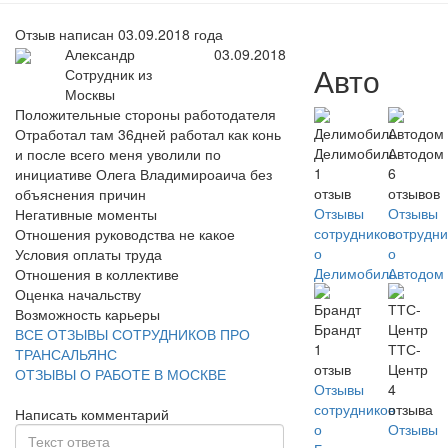
Отзыв написан 03.09.2018 года
Александр
03.09.2018
Авто
Сотрудник из
Москвы
Положительные стороны работодателя
Отработал там 36дней работал как конь
Делимобиль
Автодом
и после всего меня уволили по
1
6
инициативе Олега Владимироаича без
отзыв
отзывов
объяснения причин
Отзывы
Отзывы
Негативные моменты
сотрудников
сотрудни
Отношения руководства не какое
о
о
Условия оплаты труда
Делимобиль
Автодом
Отношения в коллективе
Оценка начальству
Возможность карьеры
Брандт
ВСЕ ОТЗЫВЫ СОТРУДНИКОВ ПРО
1
ТТС-
ТРАНСАЛЬЯНС
отзыв
Центр
ОТЗЫВЫ О РАБОТЕ В МОСКВЕ
Отзывы
4
сотрудников
отзыва
Написать комментарий
о
Отзывы