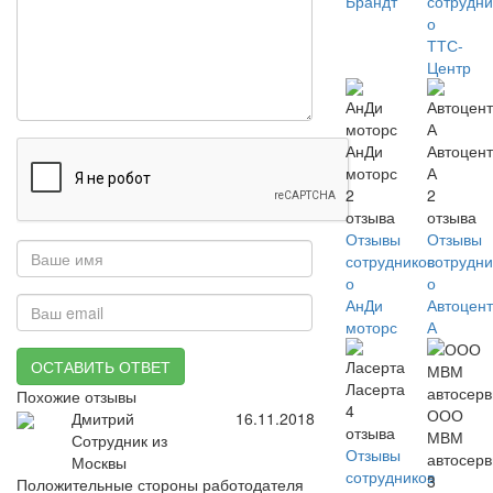
Брандт
сотрудни
о
ТТС-
Центр
АнДи
Автоцен
моторс
А
2
2
отзыва
отзыва
Отзывы
Отзывы
сотрудников
сотрудни
о
о
АнДи
Автоцен
моторс
А
ОСТАВИТЬ ОТВЕТ
Ласерта
Похожие отзывы
4
ООО
Дмитрий
16.11.2018
отзыва
МВМ
Сотрудник из
Отзывы
автосерв
Москвы
сотрудников
3
Положительные стороны работодателя