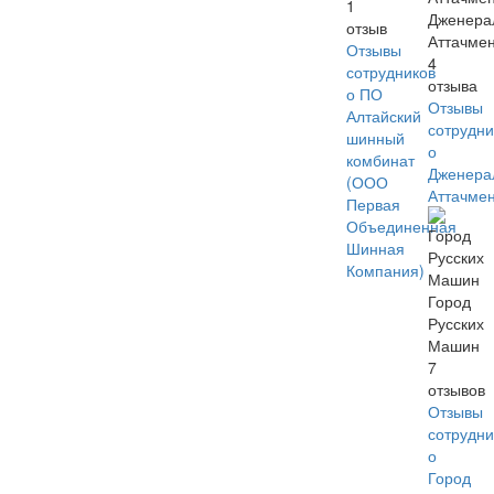
1
Дженера
отзыв
Аттачме
Отзывы
4
сотрудников
отзыва
о ПО
Отзывы
Алтайский
сотрудни
шинный
о
комбинат
Дженера
(ООО
Аттачме
Первая
Объединенная
Шинная
Компания)
Город
Русских
Машин
7
отзывов
Отзывы
сотрудни
о
Город