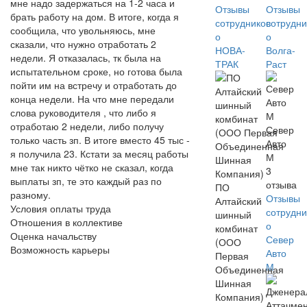
мне надо задержаться на 1-2 часа и
Отзывы
Отзывы
брать работу на дом. В итоге, когда я
сотрудников
сотрудни
сообщила, что увольняюсь, мне
о
о
сказали, что нужно отработать 2
НОВА-
Волга-
недели. Я отказалась, тк была на
ТРАК
Раст
испытательном сроке, но готова была
пойти им на встречу и отработать до
конца недели. На что мне передали
слова руководителя , что либо я
отработаю 2 недели, либо получу
Север
только часть зп. В итоге вместо 45 тыс -
Авто
я получила 23. Кстати за месяц работы
М
мне так никто чётко не сказал, когда
3
выплаты зп, те это каждый раз по
отзыва
ПО
разному.
Отзывы
Алтайский
Условия оплаты труда
сотрудни
шинный
Отношения в коллективе
о
комбинат
Оценка начальству
Север
(ООО
Возможность карьеры
Авто
Первая
М
Объединенная
Шинная
Компания)