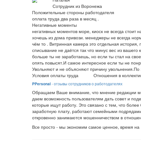
Сотрудник из Воронежа
Положительные стороны работодателя
оплата труда два раза в месяц .
Негативные моменты
негативных моментов море, киоск не всегда стоит н
хочешь из дома привози. менеджеры не всегда норм
чём то . Витринная камера это отдельная история, 
списывание не даётся так что минус вес из вашего
больше ты не заработаешь, но если ты стал на свое
опять повысят.И самое интересное если ты не понр
Увольняют и не объясняют причину увольнения.По эт
Условия оплаты труда
Отношения в коллекти
PPersonal
- отзывы сотрудников о работодателях
Обращаем Ваше внимание, что мнение редакции мо
даем возможность пользователям дать совет и под
которые ищут работу. Это связано с тем, что боле
заработную плату, работают семейными подрядами
откровенно занимаются мошенничеством в отношен
Все просто - мы экономим самое ценное, время на