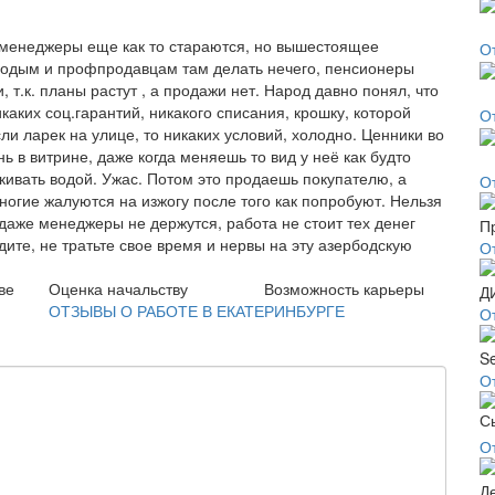
, менеджеры еще как то стараются, но вышестоящее
О
лодым и профпродавцам там делать нечего, пенсионеры
 т.к. планы растут , а продажи нет. Народ давно понял, что
икаких соц.гарантий, никакого списания, крошку, которой
О
и ларек на улице, то никаких условий, холодно. Ценники во
 в витрине, даже когда меняешь то вид у неё как будто
кивать водой. Ужас. Потом это продаешь покупателю, а
О
ногие жалуются на изжогу после того как попробуют. Нельзя
 даже менеджеры не держутся, работа не стоит тех денег
ите, не тратьте свое время и нервы на эту азербодскую
О
ве
Оценка начальству
Возможность карьеры
ОТЗЫВЫ О РАБОТЕ В ЕКАТЕРИНБУРГЕ
О
О
О