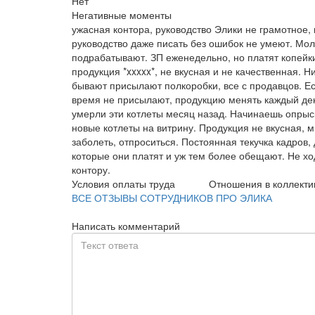
Нет
Негативные моменты
ужасная контора, руководство Элики не грамотное
руководство даже писать без ошибок не умеют. Мо
подрабатывают. ЗП еженедельно, но платят копейки,
продукция *xxxxx*, не вкусная и не качественная. Н
бывают присылают полкоробки, все с продавцов. Есл
время не присылают, продукцию менять каждый день
умерли эти котлеты месяц назад. Начинаешь опрыс
новые котлеты на витрину. Продукция не вкусная, м
заболеть, отпроситься. Постоянная текучка кадров,
которые они платят и уж тем более обещают. Не ход
контору.
Условия оплаты труда
Отношения в коллекти
ВСЕ ОТЗЫВЫ СОТРУДНИКОВ ПРО ЭЛИКА
Написать комментарий