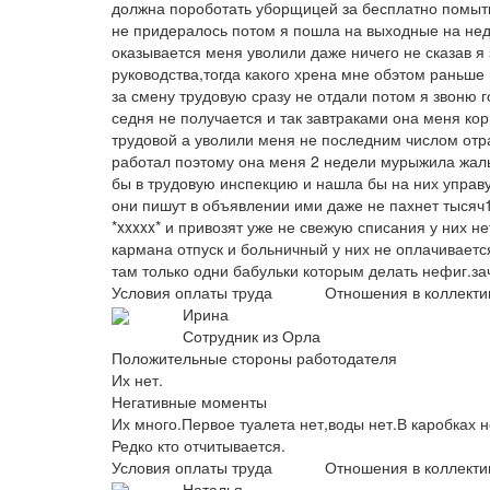
должна пороботать уборщицей за бесплатно помыть о
не придералось потом я пошла на выходные на нед
оказывается меня уволили даже ничего не сказав 
руководства,тогда какого хрена мне обэтом раньше 
за смену трудовую сразу не отдали потом я звоню 
седня не получается и так завтраками она меня ко
трудовой а уволили меня не последним числом отра
работал поэтому она меня 2 недели мурыжила жаль
бы в трудовую инспекцию и нашла бы на них управу
они пишут в объявлении ими даже не пахнет тысяч1
*xxxxx* и привозят уже не свежую списания у них н
кармана отпуск и больничный у них не оплачивает
там только одни бабульки которым делать нефиг.за
Условия оплаты труда
Отношения в коллекти
Ирина
Сотрудник из Орла
Положительные стороны работодателя
Их нет.
Негативные моменты
Их много.Первое туалета нет,воды нет.В каробках 
Редко кто отчитывается.
Условия оплаты труда
Отношения в коллекти
Наталья