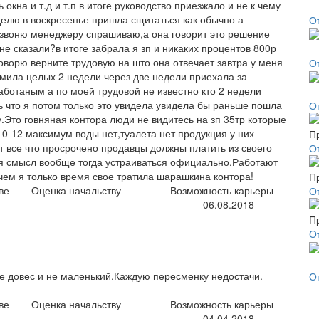
кна и т.д и т.п в итоге руководство приезжало и не к чему
елю в воскресенье пришла сщитаться как обычно а
О
я звоню менеджеру спрашиваю,а она говорит это решение
не сказали?в итоге забрала я зп и никаких процентов 800р
говорю верните трудовую на што она отвечает завтра у меня
О
рмила целых 2 недели через две недели приехала за
ботаным а по моей трудовой не известно кто 2 недели
 что я потом только это увидела увидела бы раньше пошла
О
.Это говняная контора люди не видитесь на зп 35тр которые
0-12 максимум воды нет,туалета нет продукция у них
ет все что просрочено продавцы должны платить из своего
О
ся смысл вообще тогда устраиваться официально.Работают
чем я только время свое тратила шарашкина контора!
ве
Оценка начальству
Возможность карьеры
О
06.08.2018
О
не довес и не маленький.Каждую пересменку недостачи.
О
ве
Оценка начальству
Возможность карьеры
04.04.2018