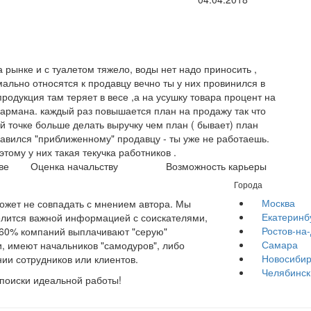
а рынке и с туалетом тяжело, воды нет надо приносить ,
ально относятся к продавцу вечно ты у них провинился в
продукция там теряет в весе ,а на усушку товара процент на
 кармана. каждый раз повышается план на продажу так что
й точке больше делать выручку чем план ( бывает) план
авился "приближенному" продавцу - ты уже не работаешь.
ому у них такая текучка работников .
ве
Оценка начальству
Возможность карьеры
Города
Москва
жет не совпадать с мнением автора. Мы
Екатеринб
елится важной информацией с соискателями,
Ростов-на
е 60% компаний выплачивают "серую"
Самара
, имеют начальников "самодуров", либо
Новосибир
ии сотрудников или клиентов.
Челябинск
 поиски идеальной работы!