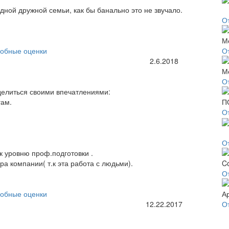
ной дружной семьи, как бы банально это не звучало.
О
обные оценки
О
2.6.2018
О
делиться своими впечатлениями:
гам.
О
О
к уровню проф.подготовки .
а компании( т.к эта работа с людьми).
О
обные оценки
12.22.2017
О