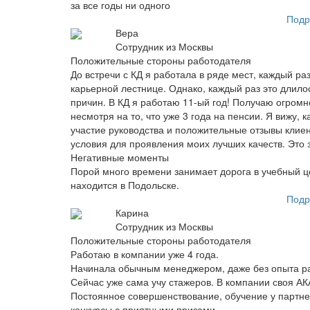
за все годы ни одного
Подр
Вера
Сотрудник из Москвы
Положительные стороны работодателя
До встречи с КД я работала в ряде мест, каждый р
карьерной лестнице. Однако, каждый раз это длилос
причин. В КД я работаю 11-ый год! Получаю огромно
несмотря на то, что уже 3 года на пенсии. Я вижу,
участие руководства и положительные отзывы клие
условия для проявления моих лучших качеств. Это 
Негативные моменты
Порой много времени занимает дорога в учебный це
находится в Подольске.
Подр
Карина
Сотрудник из Москвы
Положительные стороны работодателя
Работаю в компании уже 4 года.
Начинала обычным менеджером, даже без опыта р
Сейчас уже сама учу стажеров. В компании своя А
Постоянное совершенствование, обучение у партне
конкурсы с приятными призами.