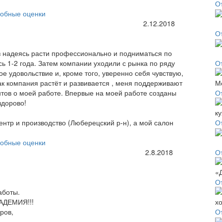
О
обные оценки
2.12.2018
О
аз надеясь расти профессионально и подниматься по
ь 1-2 года. Затем компании уходили с рынка по ряду
О
е удовольствие и, кроме того, уверенно себя чувствую,
 как компания растёт и развивается , меня поддерживают
нтов о моей работе. Впервые на моей работе созданы
О
здорово!
нтр и производство (Люберецский р-н), а мой салон
О
обные оценки
2.8.2018
О
О
аботы.
КАДЕМИЯ!!!
ров,
О